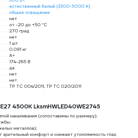
300 Вт
естественный белый (3300-5000 К)
общее освещение
нет
от -20 до +50 °С
270 град
нет
1 шт
0.091 кг
A+
174-265 В
да
нет
нет
ТР ТС 004/2011, ТР ТС 020/2011
 E27 4500K LksmHWLED40WE2745
пой накаливания (сопоставимы по размеру);
ужбы;
желых металлов);
 зрительный комфорт и снижает утомляемость глаз;