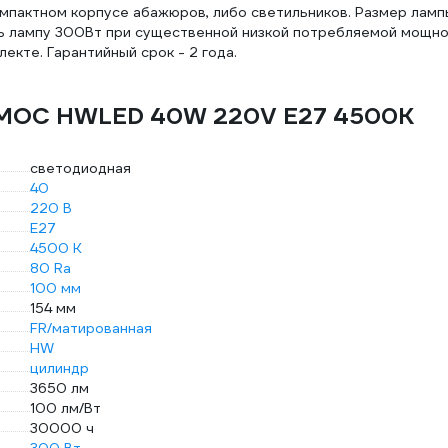
омпактном корпусе абажюров, либо светильников. Размер ламп
ь лампу 300Вт при существенной низкой потребляемой мощно
екте. Гарантийный срок - 2 года.
СМОС HWLED 40W 220V E27 4500K
светодиодная
40
220 В
E27
4500 К
80 Ra
100 мм
154 мм
FR/матированная
HW
цилиндр
3650 лм
100 лм/Вт
30000 ч