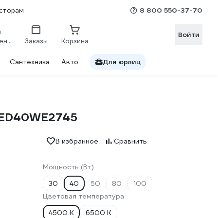
8 800 550-37-70
сторам
Войти
Сравнение
Заказы
Корзина
Сантехника
Авто
Для юрлиц
LED40WE2745
В избранное
Сравнить
Мощность (Вт)
30
40
50
80
100
Цветовая температура
4500 К
6500 К