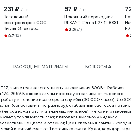
231 ₽
67 ₽
7
/шт
/шт
Потолочный
Цокольный переходник
Па
электропатрон ООО
REXANT Е14 на Е27 11-8831
Na
Ливны-Электро
Е2
3.2
(21)
Е27Фп-014 ЭПН 14
E2
4.7
(12)
РАСХОДНЫЕ МАТЕРИАЛЫ
ВОПРОСЫ
4
27, является аналогом лампы накаливания 300Вт. Рабочая
й 174-265V.В основе лампы используются чипы от мирового
ю работу в течение всего срока службы (30 000 часов). До 90
вания (сопоставимы по размеру); стабильный световой поток в
ь (не содержит ртути и тяжелых металлов); мягкое и равномер
ижает утомляемость глаз; благодаря высокому индексу
естественные цвета и оттенки; Цвет свечения лампы - холодн
ркий и мягкий свет от 1 источника света. Кухня, коридор, гара