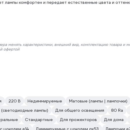
ет лампы комфортен и передает естественные цвета и оттенк
лера менять характеристики, внешний вид, комплектацию товара и м
ой офертой
я
220 В
Недиммируемые
Матовые (лампы | лампочки)
 (светодиодные лампы)
Для общего освещения
80 Ra
тральные
Стандартные
Для прожекторов
Для дома
с цоколем e14
Диммируемые с цоколем gx53
Лампочки 