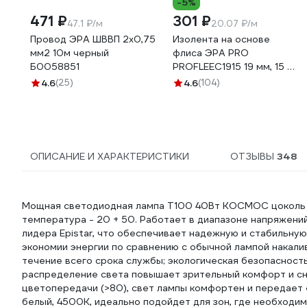
-5%
471 ₽
301 ₽
47.1 ₽/м
20.07 ₽/м
Провод ЭРА ШВВП 2x0,75
Изолента на основе
мм2 10м черный
флиса ЭРА PRO
Б0058851
PROFLEEC1915 19 мм, 15 м,
0,3 мм, черная Б0057181
4.6
(25)
4.6
(104)
ОПИСАНИЕ И ХАРАКТЕРИСТИКИ
ОТЗЫВЫ
348
Мощная светодиодная лампа Т100 40Вт КОСМОС цоколь E
температура - 20 + 50. Работает в диапазоне напряжени
лидера Epistar, что обеспечивает надежную и стабильну
экономии энергии по сравнению с обычной лампой накали
течение всего срока службы; экологическая безопасност
распределение света повышает зрительный комфорт и сн
цветопередачи (>80), свет лампы комфортен и передает 
белый, 4500K, идеально подойдет для зон, где необходим я