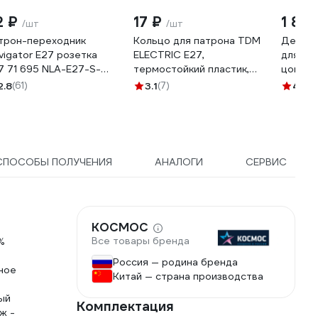
2 ₽
17 ₽
1 88
/шт
/шт
трон-переходник
Кольцо для патрона TDM
Демо-
vigator Е27 розетка
ELECTRIC Е27,
для пр
7 71 695 NLA-E27-S-
термостойкий пластик,
цоколям
7 71695
белый SQ0335-0162
gx53 6
2.8
(61)
3.1
(7)
4.2
(6
СПОСОБЫ ПОЛУЧЕНИЯ
АНАЛОГИ
СЕРВИС
КОСМОС
Все товары бренда
%
Россия — родина бренда
ное
Китай — страна производства
ый
Комплектация
ж -