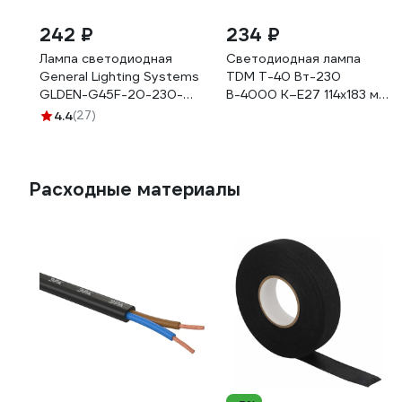
242 ₽
234 ₽
Лампа светодиодная
Светодиодная лампа
General Lighting Systems
TDM T-40 Вт-230
GLDEN-G45F-20-230-
В-4000 К–E27 114x183 мм
E27-4500 661486
НАРОДНАЯ SQ0340-1644
4.4
(27)
Расходные материалы