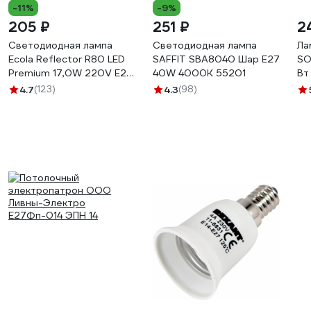
-11%
-9%
205 ₽
251 ₽
2
Светодиодная лампа
Светодиодная лампа
Ла
Ecola Reflector R80 LED
SAFFIT SBA8040 Шар E27
SO
Premium 17,0W 220V E27
40W 4000K 55201
Вт
4200K композит 114x80
не
4.7
(123)
4.3
(98)
G7NV17ELC
Т1
45