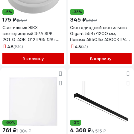
-5%
-33%
175 ₽
345 ₽
184 ₽
518 ₽
Светильник ЖКХ
Cветодиодный светильник
светодиодный ЭРА SPB-
Gigant 55Вт/1200 мм,
201-0-40K-012 IP65 12Вт
Призма 4950Лм 4000К IP40
4000К D155 круглый
GL-02-03
4.5
(104)
4.3
(21)
Б0047619
В корзину
В корзину
-60%
-3%
761 ₽
4 368 ₽
1 884 ₽
4 515 ₽