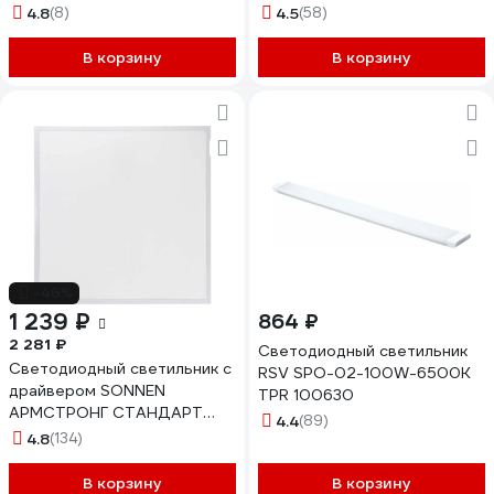
36Вт 6500К IP65 ДСП
пластиковом корпусе, с
4.8
(8)
4.5
(58)
магистральное подключение
выключателем и сетевым
до 15шт 190-240В/50Гц
шнуром, 570х22х35мм
В корзину
В корзину
5003149A
27946
-46%
1 239 ₽
864 ₽
2 281 ₽
Светодиодный светильник
Светодиодный светильник с
RSV SPO-02-100W-6500K
драйвером SONNEN
TPR 100630
АРМСТРОНГ СТАНДАРТ
4.4
(89)
4000K, 595x595x30, 40Вт
4.8
(134)
матовый 237154
В корзину
В корзину