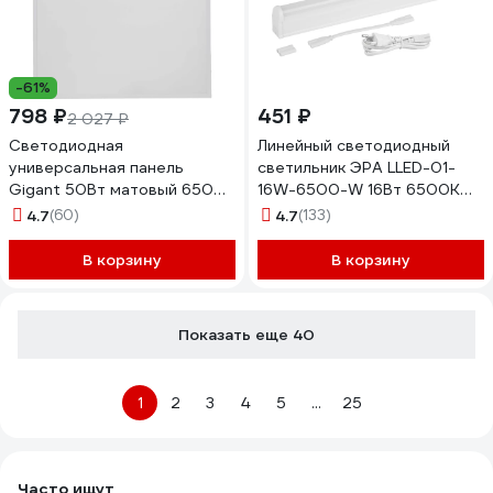
-61%
798 ₽
451 ₽
2 027 ₽
Светодиодная
Линейный светодиодный
универсальная панель
светильник ЭРА LLED-01-
Gigant 50Вт матовый 6500К
16W-6500-W 16Вт 6500K
4800Лм IP40 (с драйвером)
L1174мм с выключателем
4.7
(60)
4.7
(133)
GL-03-05
Б0019782
В корзину
В корзину
Показать еще 40
1
2
3
4
5
...
25
Часто ищут