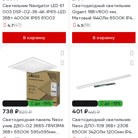
Светильник Navigator LED 61
Cветодиодный светильник
003 DSP-02-36-4K-IP65-LED
Gigant 18Вт/600 мм,
36Вт 4000К IP65 61003
Матовый 1440Лм 6500К IP40
GL-02-05
4.7
(47)
4.5
(18)
В корзину
В корзину
до -27%
до -19%
до -27%
до -19%
738 ₽
401 ₽
820 ₽
445 ₽
Светодиодная панель Neox
Светодиодный светильник
унив ДВО-02 3665-ПРИЗМА
Neox ДПО-108 36Вт 230В
36Вт 6500К 595х595мм
6500К 3420Лм 1200мм IP40