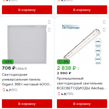
4.7
4.7
GL-03-01
GL-03-10
В корзину
В корзину
-49%
-5%
2 838 ₽
706 ₽
1 394 ₽
2 990 ₽
Светодиодная
Промышленный
универсальная панель
светодиодный светильник
Gigant 36Вт матовый 4000K
ВСЕСВЕТОДИОДЫ Айсберг
2900Лм IP40 (с драйвером)
4.7
(60)
40W, 5250 Lm, IP 65, 220V,
GL-03-09
4.8
(196)
Производство 1365 vs101m-
40-tr-5k
В корзину
В корзину