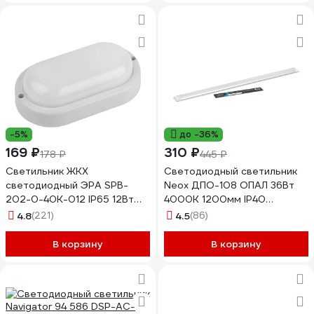
-5%
до -36%
169 ₽
310 ₽
178 ₽
445 ₽
Светильник ЖКХ
Светодиодный светильник
светодиодный ЭРА SPB-
Neox ДПО-108 ОПАЛ 36Вт
202-0-40K-012 IP65 12Вт
4000К 1200мм IP40
4000К 195x95 овал
4690612039183
4.8
(221)
4.5
(86)
Б0047621
В корзину
В корзину