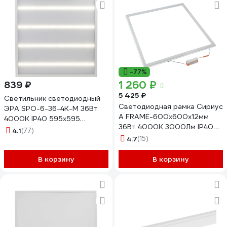
-77%
1 260 ₽
839 ₽
5 425 ₽
Светильник светодиодный
Светодиодная рамка Сириус
ЭРА SPO-6-36-4K-M 36Вт
А FRAME-600x600x12мм
4000К IP40 595x595
36Вт 4000К 3000Лм IP40
матовый Б0039319
4.1
(77)
FRAME-600х600-36W-4K
4.7
(15)
В корзину
В корзину