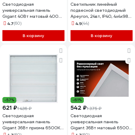
Светодиодная
Светильник линейный
универсальная панель
подвесной светодиодный
Gigant 40Вт матовый 4000К
Apeyron, 24вт, IP40, 4х4х98
3600Лм IP40 (с драйвером)
см, цвет - черный / 30-10
4.7
(60)
4.9
(44)
GL-03-04
В корзину
В корзину
-57%
-61%
621 ₽
542 ₽
1 436 ₽
1 375 ₽
Светодиодная
Светодиодная
универсальная панель
универсальная панель
Gigant 36Вт призма 6500К
Gigant 36Вт матовый 6500K
3500Лм IP40 (с драйвером)
2900Лм IP40 (с драйвером)
(60)
(60)