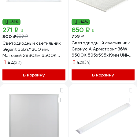
-31%
-14%
271 ₽
650 ₽
759 ₽
300 ₽
393 ₽
Светодиодный светильник
Cветодиодный светильник
Сириус А Армстронг 36W
Gigant 36Вт/1200 мм,
6500K 595х595х19мм UNI-
Матовый 2880Лм 6500К
595x595-36W-PR-65K
1200мм IP40 GL-02-02
4.2
(34)
4.4
(32)
В корзину
В корзину