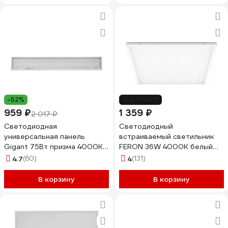
-52%
до -42%
959 ₽
1 359 ₽
2 017 ₽
Светодиодная
Светодиодный
универсальная панель
встраиваемый светильник
Gigant 75Вт призма 4000K
FERON 36W 4000K белый
7400Лм IP40 ( с драйвером)
AL2115 21084
4.7
(60)
4
(131)
GL-03-06
В корзину
В корзину