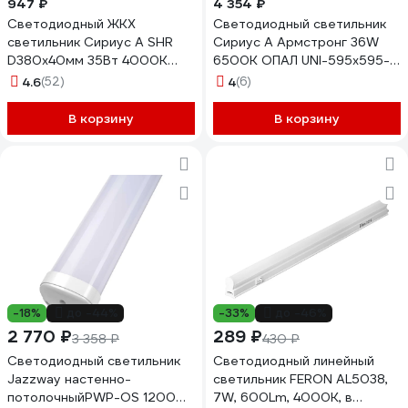
947 ₽
4 354 ₽
Светодиодный ЖКХ
Светодиодный светильник
светильник Сириус А SHR
Сириус А Армстронг 36W
D380x40мм 35Вт 4000К
6500K ОПАЛ UNI-595x595-
3000Лм IP65 SHR-35W-W
36W-OP-65K
4.6
(52)
4
(6)
В корзину
В корзину
-18%
до -44%
-33%
до -46%
2 770 ₽
289 ₽
3 358 ₽
430 ₽
Светодиодный светильник
Светодиодный линейный
Jazzway настенно-
светильник FERON AL5038,
потолочныйPWP-OS 1200
7W, 600Lm, 4000K, в