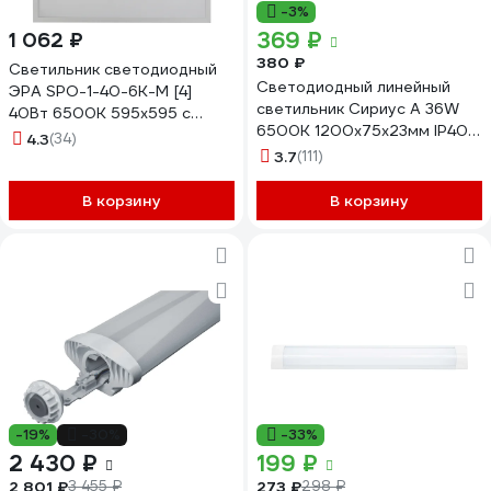
-3%
369 ₽
1 062 ₽
380 ₽
Светильник светодиодный
Светодиодный линейный
ЭРА SPO-1-40-6K-M [4]
светильник Сириус А 36W
40Вт 6500К 595x595 с
6500K 1200х75х23мм IP40
равномерной засветкой
4.3
(34)
SiriusA LU-1200-36W-OP-
матовый Б0041887
3.7
(111)
65K
В корзину
В корзину
-19%
-30%
-33%
2 430 ₽
199 ₽
2 801 ₽
273 ₽
3 455 ₽
298 ₽