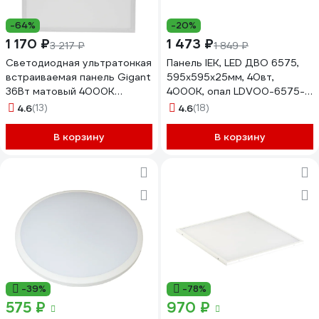
-64%
-20%
1 170 ₽
1 473 ₽
3 217 ₽
1 849 ₽
Светодиодная ультратонкая
Панель IEK, LED ДВО 6575,
встраиваемая панель Gigant
595х595х25мм, 40вт,
36Вт матовый 4000K
4000К, опал LDVO0-6575-
3000Лм IP40 (с драйвером)
40-4000-K01
4.6
(13)
4.6
(18)
GL-03-08
В корзину
В корзину
-39%
-78%
575 ₽
970 ₽