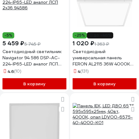
-5%
-25%
до -46%
5 459 ₽
1 020 ₽
5 745 ₽
1 363 ₽
Светодиодный светильник
Светодиодный
Navigator 94 586 DSP-AC-
универсальная панель
224-IP65-LED аналог ЛСП
FERON AL2115 36W 4000K
2х36 94586
белый 21078
4.6
(10)
4
(131)
В корзину
В корзину