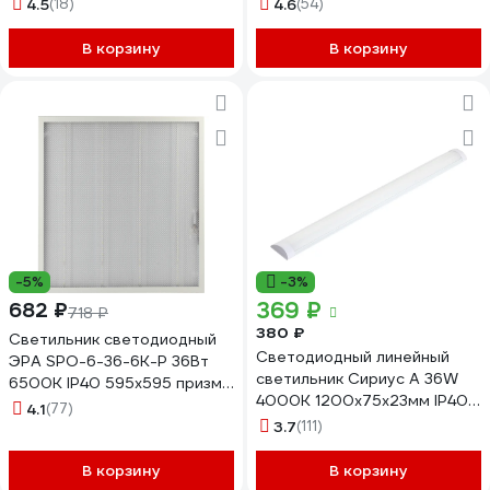
4690612038179
4690612039190
4.5
(18)
4.6
(54)
В корзину
В корзину
-5%
-3%
369 ₽
682 ₽
718 ₽
380 ₽
Светильник светодиодный
Светодиодный линейный
ЭРА SPO-6-36-6K-P 36Вт
светильник Сириус А 36W
6500К IP40 595x595 призма
4000K 1200х75х23мм IP40
Б0039056
4.1
(77)
LU-1200-36W-OP-4K
3.7
(111)
В корзину
В корзину