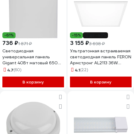
-61%
-15%
до -43%
736 ₽
3 155 ₽
1 871 ₽
3 698 ₽
Светодиодная
Ультратонкая встраиваемая
универсальная панель
светодиодная панель FERON
Gigant 40Вт матовый 6500К
Армстронг AL2113 36W
3600Лм IP40 (с драйвером)
4000K белый, драйвер в
4.7
(60)
4.1
(22)
GL-03-03
комплекте, 28769
В корзину
В корзину