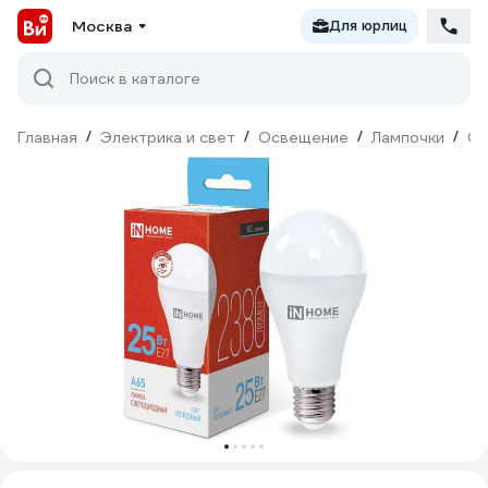
Москва
Для юрлиц
Поиск в каталоге
Главная
/
Электрика и свет
/
Освещение
/
Лампочки
/
Св