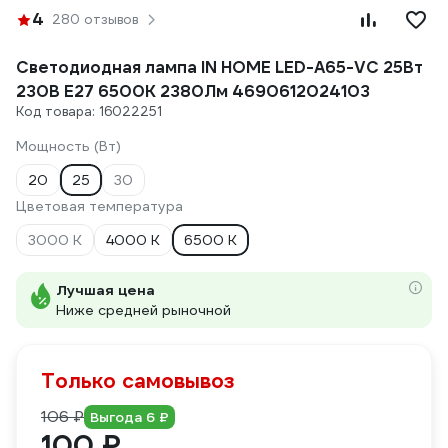
4
280 отзывов
Светодиодная лампа IN HOME LED-A65-VC 25Вт
230В Е27 6500К 2380Лм 4690612024103
Код товара: 16022251
Мощность (Вт)
20
25
30
Цветовая температура
3000 К
4000 К
6500 К
Лучшая цена
Ниже средней рыночной
Только самовывоз
106 ₽
Выгода 6 ₽
100 ₽