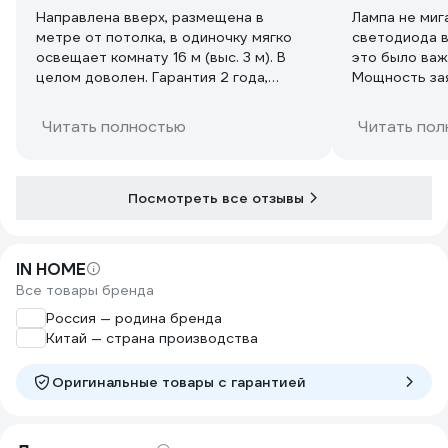
Направлена вверх, размещена в
Лампа не миг
метре от потолка, в одиночку мягко
светодиода в
освещает комнату 16 м (выс. 3 м). В
это было важ
целом доволен. Гарантия 2 года,
Мощность заяв
посмотрим, продержится ли она так
должна свети
долго (планируемое использование 2-
накаливания. 
Читать полностью
Читать пол
3 часа в день)
ярко, по ощу
обычная 100,
Посмотреть все отзывы
IN HOME
Все товары бренда
Россия — родина бренда
Китай — страна производства
Оригинальные товары c гарантией