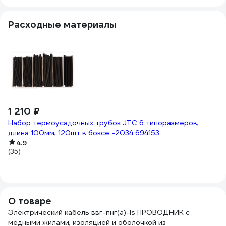
Расходные материалы
1 210 ₽
2
Набор термоусадочных трубок JTC 6 типоразмеров,
10
Из
длина 100мм, 120шт в боксе -2034 694153
4.9
(2
(35)
О товаре
Электрический кабель ввг-пнг(a)-ls ПРОВОДНИК с
медными жилами, изоляцией и оболочкой из