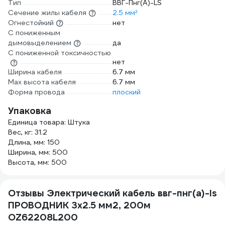
Тип
ВВГ-Пнг(A)-LS
Сечение жилы кабеля
2.5 мм²
Огнестойкий
нет
С пониженным
дымовыделением
да
С пониженной токсичностью
нет
Ширина кабеля
6.7 мм
Мах высота кабеля
6.7 мм
Форма провода
плоский
Упаковка
Единица товара: Штука
Вес, кг: 31.2
Длина, мм: 150
Ширина, мм: 500
Высота, мм: 500
Отзывы Электрический кабель ввг-пнг(a)-ls
ПРОВОДНИК 3x2.5 мм2, 200м
OZ62208L200