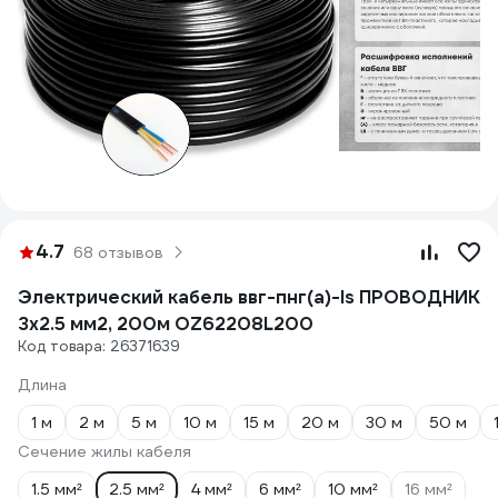
4.7
68 отзывов
Электрический кабель ввг-пнг(a)-ls ПРОВОДНИК
3x2.5 мм2, 200м OZ62208L200
Код товара: 26371639
Длина
1 м
2 м
5 м
10 м
15 м
20 м
30 м
50 м
Сечение жилы кабеля
1.5 мм²
2.5 мм²
4 мм²
6 мм²
10 мм²
16 мм²