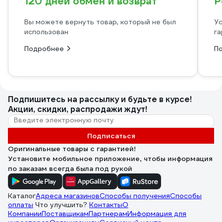
120 дней обмен и возврат
Р
Вы можете вернуть товар, который не был
Ус
использован
га
Подробнее
П
Подпишитесь
на рассылку
и будьте в курсе!
Акции, скидки, распродажи ждут!
Подписаться
Оригинальные товары с гарантией!
Установите мобильное приложение, чтобы информация
по заказам всегда была под рукой
Каталог
Адреса магазинов
Способы получения
Способы
оплаты
Что улучшить?
Контакты
О
Компании
Поставщикам
Партнерам
Информация для