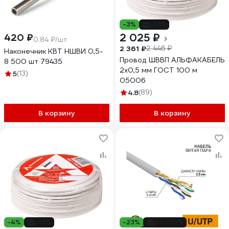
-3%
-17%
2 025 ₽
420 ₽
0.84 ₽/шт
2 361 ₽
2 446 ₽
Наконечник КВТ НШВИ 0,5-
Провод ШВВП АЛЬФАКАБЕЛЬ
8 500 шт 79435
2х0,5 мм ГОСТ 100 м
5
(13)
05006
4.8
(89)
В корзину
В корзину
-4%
-17%
-23%
до -30%