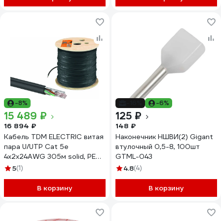
-8%
-16%
-6%
15 489 ₽
125 ₽
16 894 ₽
148 ₽
Кабель TDM ELECTRIC витая
Наконечник НШВИ(2) Gigant
пара U/UTP Cat 5e
втулочный 0,5-8, 100шт
4x2х24AWG 305м solid, PE
GTML-043
для наружной прокладки,
5
(1)
4.8
(4)
чёрный, трос 1,2мм SQ0107-
0107
В корзину
В корзину