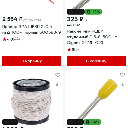
-23%
-14%
325 ₽
2 564 ₽
25.64 ₽/м
420 ₽
Провод ЭРА ШВВП 2x0,5
Наконечник НШВИ
мм2 100м черный Б0058849
втулочный 0,5-8, 500шт
4.8
(44)
Gigant GTML-023
5
(3)
В корзину
В корзину
-9%
-21%
-14%