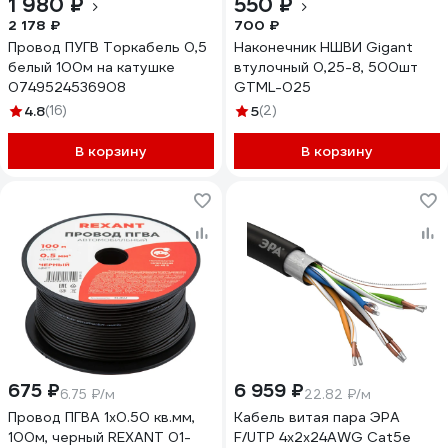
1 980 ₽
550 ₽
2 178 ₽
700 ₽
Провод ПУГВ Торкабель 0,5
Наконечник НШВИ Gigant
белый 100м на катушке
втулочный 0,25-8, 500шт
0749524536908
GTML-025
4.8
(16)
5
(2)
В корзину
В корзину
675 ₽
6 959 ₽
6.75 ₽/м
22.82 ₽/м
Провод ПГВА 1х0.50 кв.мм,
Кабель витая пара ЭРА
100м, черный REXANT 01-
F/UTP 4x2x24AWG Cat5e