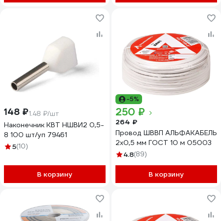
-5%
250 ₽
148 ₽
1.48 ₽/шт
264 ₽
Наконечник КВТ НШВИ2 0,5-
Провод ШВВП АЛЬФАКАБЕЛЬ
8 100 шт/уп 79461
2х0,5 мм ГОСТ 10 м 05003
5
(10)
4.8
(89)
В корзину
В корзину