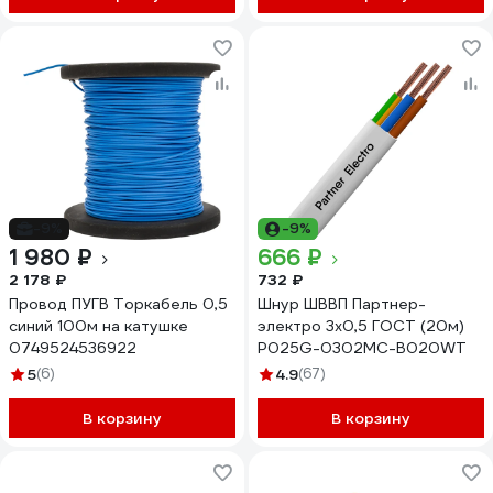
-9%
-9%
1 980 ₽
666 ₽
2 178 ₽
732 ₽
Провод ПУГВ Торкабель 0,5
Шнур ШВВП Партнер-
синий 100м на катушке
электро 3x0,5 ГОСТ (20м)
0749524536922
P025G-0302MC-B020WT
5
(6)
4.9
(67)
В корзину
В корзину