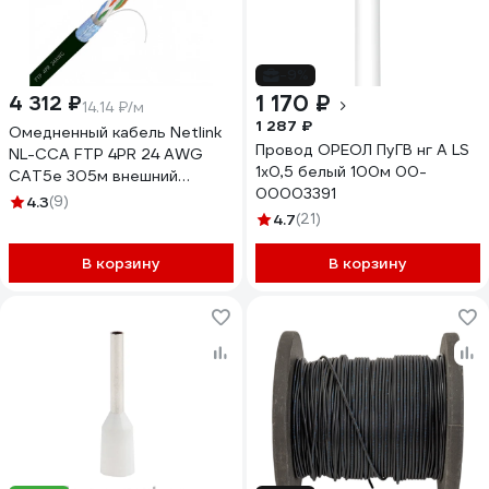
-9%
1 170 ₽
4 312 ₽
14.14 ₽/м
1 287 ₽
Омедненный кабель Netlink
Провод ОРЕОЛ ПуГВ нг А LS
NL-CCA FTP 4PR 24 AWG
1х0,5 белый 100м 00-
CAT5е 305м внешний
00003391
УТ-00000565
4.3
(9)
4.7
(21)
В корзину
В корзину