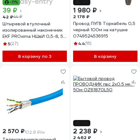
-11%
-9%
39 ₽
1 980 ₽
2 178 ₽
42 ₽
44 ₽
Провод ПУГВ Торкабель 0,5
Штыревой втулочный
черный 100м на катушке
изолированный наконечник
0749524536915
EKF PROxima НШвИ 0,5-8, 50
шт. nhvi-0.5-8
4.4
(16)
5
(27)
В корзину по 3
В корзину
-9%
2 238 ₽
2 570 ₽
102.8 ₽/м
2 462 ₽
Телекоммуникационный