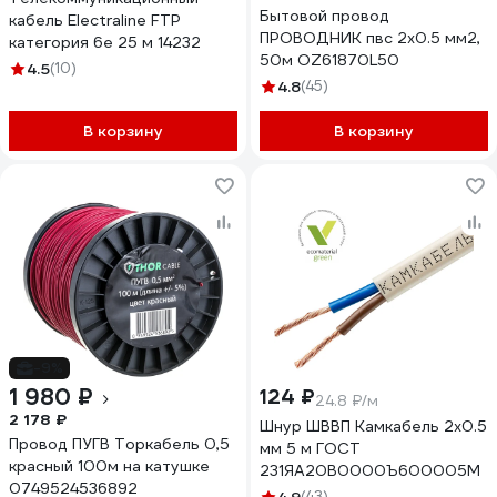
Бытовой провод
кабель Electraline FTP
ПРОВОДНИК пвс 2x0.5 мм2,
категория 6е 25 м 14232
50м OZ61870L50
4.5
(10)
4.8
(45)
В корзину
В корзину
-9%
1 980 ₽
124 ₽
24.8 ₽/м
2 178 ₽
Шнур ШВВП Камкабель 2x0.5
Провод ПУГВ Торкабель 0,5
мм 5 м ГОСТ
красный 100м на катушке
231ЯA20B0000Ъ600005М
0749524536892
(43)