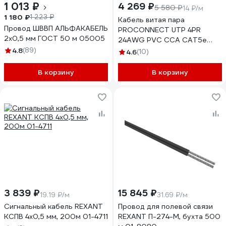
1 013 ₽
4 269 ₽
5 580 ₽
14 ₽/м
1 180 ₽
1 223 ₽
Кабель витая пара
Провод ШВВП АЛЬФАКАБЕЛЬ
PROCONNECT UTP 4PR
2х0,5 мм ГОСТ 50 м 05005
24AWG PVC CCA CAT5e
внутренний 305м 01-0043-3
4.8
(89)
4.6
(10)
В корзину
В корзину
3 839 ₽
15 845 ₽
19.19 ₽/м
31.69 ₽/м
Сигнальный кабель REXANT
Провод для полевой связи
КСПВ 4х0,5 мм, 200м 01-4711
REXANT П-274-М, бухта 500