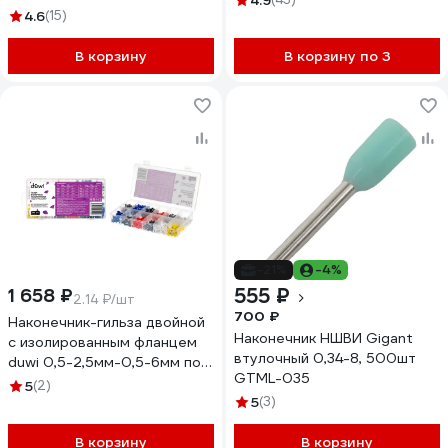
4.9
4.6
(15)
В корзину
В корзину по 3
-21%
-4%
555 ₽
1 658 ₽
2.14 ₽/шт
700 ₽
Наконечник-гильза двойной
Наконечник НШВИ Gigant
с изолированным фланцем
втулочный 0,34-8, 500шт
duwi 0,5-2,5мм-0,5-6мм под
GTML-035
опрессовку 775 шт 26550 8
5
(2)
5
(3)
В корзину
В корзину