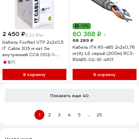
-12%
60 368 ₽
2 450 ₽
8.03 ₽/м
68 289 ₽
Кабель FocNet UTP 2x2x0,5
Кабель ITK RS-485 2x2х0,78
IT Cable 305 м кат 5e
нг(А)-LS серый (200м) RC3-
внутренний CCA 002-1-
RS485-02-SF-4101
002-502-3-5-10
5
(6)
В корзину
В корзину
Показать еще 40
1
2
3
4
5
...
25