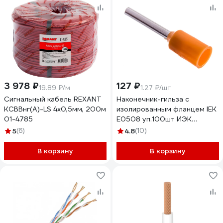
3 978 ₽
127 ₽
19.89 ₽/м
1.27 ₽/шт
Сигнальный кабель REXANT
Наконечник-гильза с
KСВВнг(А)-LS 4х0,5мм, 200м
изолированным фланцем IEK
01-4785
Е0508 уп.100шт ИЭК
UGN10-D05-02-08
5
(6)
4.8
(10)
В корзину
В корзину