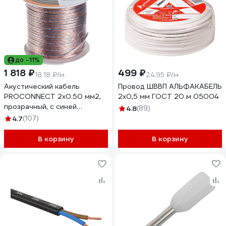
до -11%
1 818 ₽
499 ₽
18.18 ₽/м
24.95 ₽/м
Акустический кабель
Провод ШВВП АЛЬФАКАБЕЛЬ
PROCONNECT 2x0.50 мм2,
2х0,5 мм ГОСТ 20 м 05004
прозрачный, с синей
4.8
(89)
полосой, 100 м 01-6203-6
4.7
(107)
В корзину
В корзину