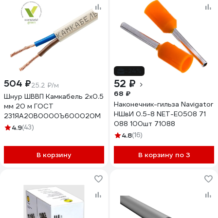
-24%
52 ₽
504 ₽
25.2 ₽/м
68 ₽
Шнур ШВВП Камкабель 2x0.5
Наконечник-гильза Navigator
мм 20 м ГОСТ
НШвИ 0.5-8 NET-Е0508 71
231ЯA20B0000Ъ600020М
088 100шт 71088
4.9
(43)
4.8
(16)
В корзину
В корзину по 3