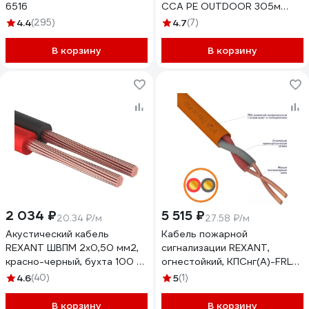
6516
CCA PE OUTDOOR 305м
SIMPLE Б0044441
4.4
(295)
4.7
(7)
В корзину
В корзину
2 034 ₽
5 515 ₽
20.34 ₽/м
27.58 ₽/м
Акустический кабель
Кабель пожарной
REXANT ШВПМ 2х0,50 мм2,
сигнализации REXANT,
красно-черный, бухта 100 м
огнестойкий, КПСнг(А)-FRLS
01-6103-3
1x2x0,50мм2, 200 м 01-
4.6
(40)
5
(1)
4902
В корзину
В корзину