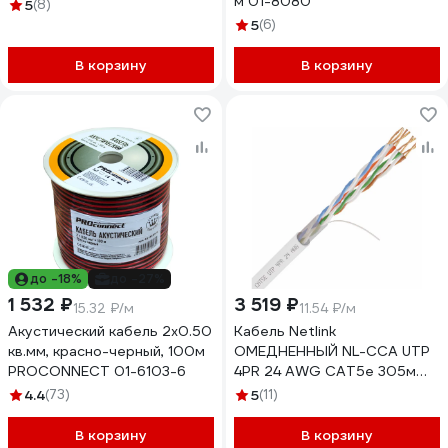
м 01-8080
5
(8)
5
(6)
В корзину
В корзину
до -18%
до -27%
1 532 ₽
3 519 ₽
15.32 ₽/м
11.54 ₽/м
Акустический кабель 2х0.50
Кабель Netlink
кв.мм, красно-черный, 100м
ОМЕДНЕННЫЙ NL-CCA UTP
PROCONNECT 01-6103-6
4PR 24 AWG CAT5е 305м
ВНУТРЕННИЙ
4.4
(73)
5
(11)
УТ000003098
В корзину
В корзину