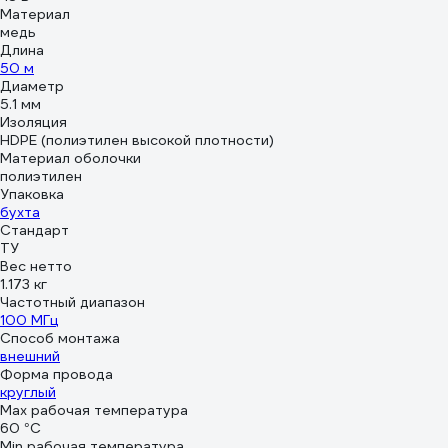
Материал
медь
Длина
50 м
Диаметр
5.1 мм
Изоляция
HDPE (полиэтилен высокой плотности)
Материал оболочки
полиэтилен
Упаковка
бухта
Стандарт
ТУ
Вес нетто
1.173 кг
Частотный диапазон
100 МГц
Способ монтажа
внешний
Форма провода
круглый
Max рабочая температура
60 °С
Min рабочая температура