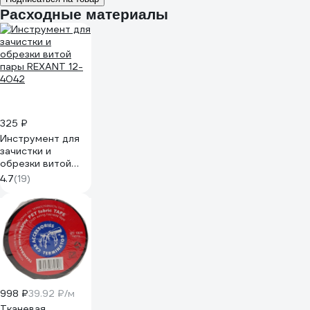
Расходные материалы
325 ₽
Инструмент для
зачистки и
обрезки витой
пары REXANT 12-
4.7
(19)
4042
998 ₽
39.92 ₽/м
Тканевая