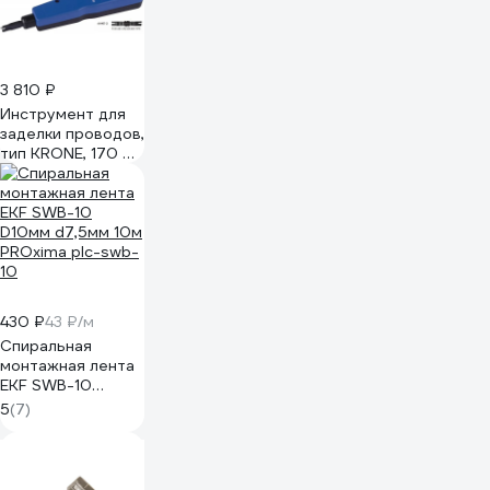
3 810 ₽
Инструмент для
заделки проводов,
тип KRONE, 170 мм
KING TONY 6AH12
430 ₽
43 ₽/м
Спиральная
монтажная лента
EKF SWB-10
D10мм d7,5мм 10м
5
(7)
PROxima plc-swb-
10