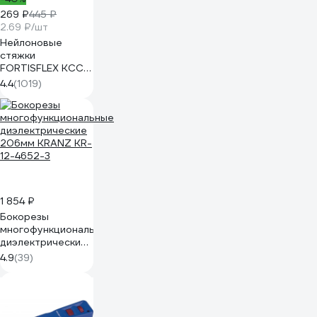
269 ₽
445 ₽
2.69 ₽/шт
Нейлоновые
стяжки
FORTISFLEX КСС
5х300 черный
4.4
(1019)
100 штук 49417
1 854 ₽
Бокорезы
многофункциональные
диэлектрические
206мм KRANZ KR-
4.9
(39)
12-4652-3