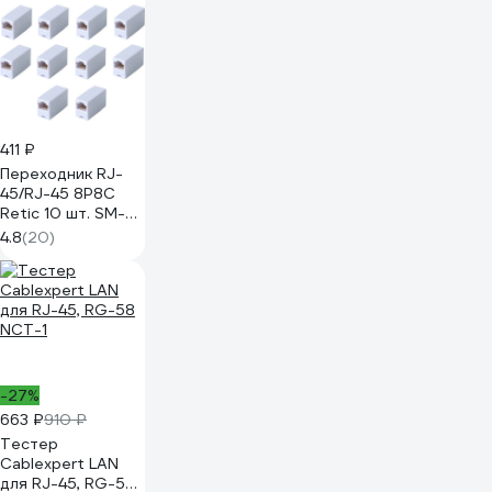
17719
411 ₽
Переходник RJ-
45/RJ-45 8P8C
Retic 10 шт. SM-
8P8C-I-TWCS/10
4.8
(20)
-27%
663 ₽
910 ₽
Тестер
Cablexpert LAN
для RJ-45, RG-58