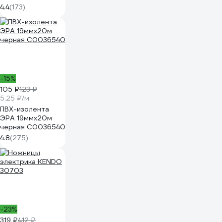
NCT-1
4.4
(173)
-15%
105 ₽
123 ₽
5.25 ₽/м
ПВХ-изолента
ЭРА 19ммх20м
черная C0036540
4.8
(275)
-23%
319 ₽
412 ₽