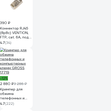
390 ₽
Коннектор RJ45
(8p8c) VENTION,
FTP, cat. 6A, под
витую пару,
4.7
(34)
экранированный
(10шт.) IDFR0-10
-12%
2 880 ₽
3 286 ₽
Кримпер для
обжима
телефонных и
компьютерных
4.7
(222)
клемм GROSS