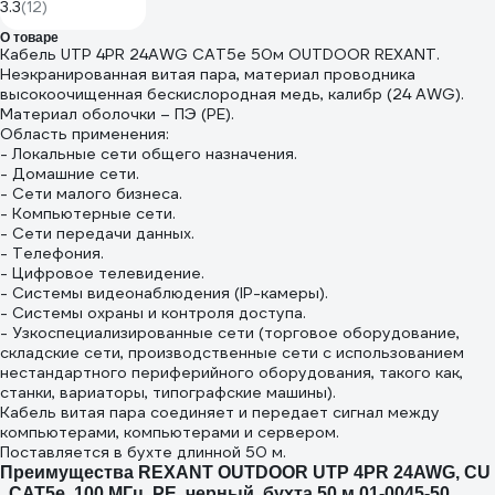
гнездо RJ-45
3.3
(12)
(8Р8С) - 2 гнезда
О товаре
RJ-45 (8Р8С) 06-
Кабель UTP 4PR 24AWG CAT5e 50м OUTDOOR REXANT.
0112-B
Неэкранированная витая пара, материал проводника
высокоочищенная бескислородная медь, калибр (24 AWG).
Материал оболочки – ПЭ (PE).
Область применения:
- Локальные сети общего назначения.
- Домашние сети.
- Сети малого бизнеса.
- Компьютерные сети.
- Сети передачи данных.
- Телефония.
- Цифровое телевидение.
- Системы видеонаблюдения (IP-камеры).
- Системы охраны и контроля доступа.
- Узкоспециализированные сети (торговое оборудование,
складские сети, производственные сети с использованием
нестандартного периферийного оборудования, такого как,
станки, вариаторы, типографские машины).
Кабель витая пара соединяет и передает сигнал между
компьютерами, компьютерами и сервером.
Поставляется в бухте длинной 50 м.
Преимущества REXANT OUTDOOR UTP 4PR 24AWG, CU
, CAT5e, 100 МГц, PE, черный, бухта 50 м 01-0045-50