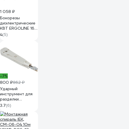
1 058 ₽
Бокорезы
диэлектрические
КВТ ERGOLINE 160
мм 105214
4
(5)
-7%
800 ₽
862 ₽
Ударный
инструмент для
разделки
контактов типа
3.7
(6)
Krone TWT PND-
LSA-A