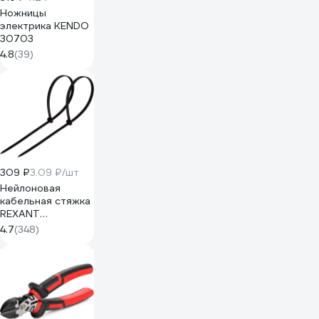
Ножницы
электрика KENDO
30703
4.8
(39)
309 ₽
3.09 ₽/шт
Нейлоновая
кабельная стяжка
REXANT
300x4,8мм,
4.7
(348)
черная 100 шт/уп
07-1303