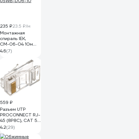
235 ₽
23.5 ₽/м
Монтажная
спираль IEK,
СМ-06-04 10м
USWB-D06-10
4.6
(7)
559 ₽
Разъем UTP
PROCONNECT RJ-
45 (8P8C), CAT 5e
100 шт 05-1021-3
4.2
(29)