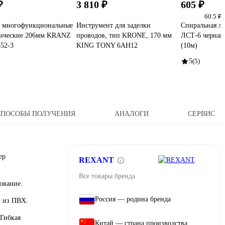
₽
3 810 ₽
605 ₽
60.5 ₽
ы многофункциональные
Инструмент для заделки
Спиральная л
рические 206мм KRANZ
проводов, тип KRONE, 170 мм
ЛСТ-6 черная
52-3
KING TONY 6AH12
(10м)
5
(5)
СПОСОБЫ ПОЛУЧЕНИЯ
АНАЛОГИ
СЕРВИС
ер
REXANT
Все товары бренда
ование.
Россия — родина бренда
и из ПВХ.
 Гибкая
Китай — страна производства