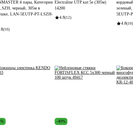
MASTER 4 пары, Категории
Electraline UTP кат.5e (305м)
кордовый
 LSZH, черный, 305м в
14200
зеленый,
ушке, LAN-5EUTP-PT-LSZH-
5EUTP-
4.8
(12)
4.8
(10)
.8
(10)
3%
-40%