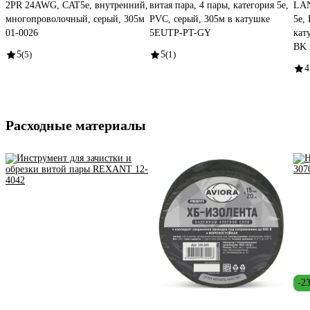
2PR 24AWG, CAT5e, внутренний,
витая пара, 4 пары, категория 5e,
LAN
многопроволочный, серый, 305м
PVC, серый, 305м в катушке
5e,
01-0026
5EUTP-PT-GY
кат
BK
5
(5)
5
(1)
4
Расходные материалы
-2