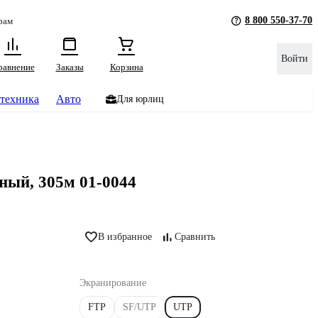
8 800 550-37-70
рам
Войти
равнение
Заказы
Корзина
техника
Авто
Для юрлиц
ный, 305м 01-0044
В избранное
Сравнить
Экранирование
FTP
SF/UTP
UTP