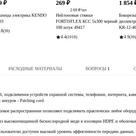
9 ₽
269 ₽
1 854 
2.69 ₽/шт
ницы электрика KENDO
Нейлоновые стяжки
Бокорез
03
FORTISFLEX КСС 5х300 черный
диэлект
100 штук 49417
KR-12-46
.8
(39)
4.4
(1019)
4.9
(39)
РАСХОДНЫЕ МАТЕРИАЛЫ
ВОПРОСЫ
1
й, подключения устройств охранной системы, телефонии, интернета, кам
шнуров - Patching cord.
окое распространение позволяют подключить практически любое оборуд
а из высокоочищенной бескислородной меди в изоляции HDPE и оболочк
ользователю доступен высокий уровень эффективности передачи данных.