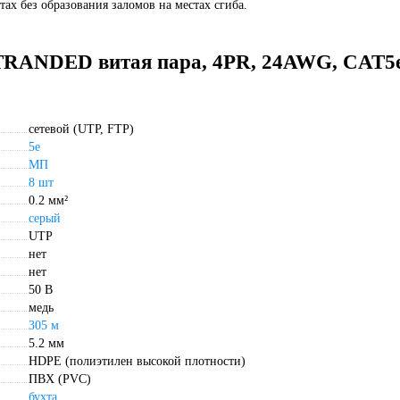
ах без образования заломов на местах сгиба.
TRANDED витая пара, 4PR, 24AWG, CAT5e
сетевой (UTP, FTP)
5e
МП
8 шт
0.2 мм²
серый
UTP
нет
нет
50 В
медь
305 м
5.2 мм
HDPE (полиэтилен высокой плотности)
ПВХ (PVC)
бухта