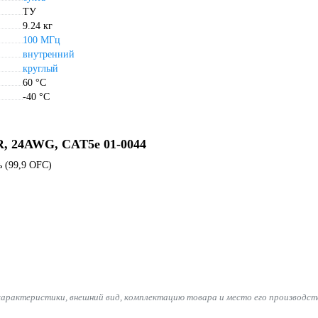
ТУ
9.24 кг
100 МГц
внутренний
круглый
60 °С
-40 °С
, 24AWG, CAT5e 01-0044
ь (99,9 OFC)
характеристики, внешний вид, комплектацию товара и место его производст