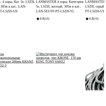
, 4 пары, Кат. 5e, LSZH,
LANMASTER 4 пары, Категория
LANMASTER 4 
 305м в кат., LAN-
5e, LSZH, желтый, 305м в кат.,
LSZH, серый,
PT-LSZH-GN
LAN-5EUTP-PT-LSZH-YL
PT-LSZH-GY
4.8
(10)
4.8
(10)