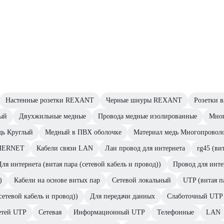
Настенные розетки REXANT
Черные шнуры REXANT
Розетки 
ый
Двухжильные медные
Провода медные изолированные
Мног
дь Круглый
Медный в ПВХ оболочке
Материал медь Многопровол
THERNET
Кабели связи LAN
Лан провод для интернета
rg45 (ви
Для интернета (витая пара (сетевой кабель и провод))
Провод для интер
)
Кабели на основе витых пар
Сетевой локальный
UTP (витая п
сетевой кабель и провод))
Для передачи данных
Слаботочный UTP
етей UTP
Сетевая
Информационный UTP
Телефонные
LAN