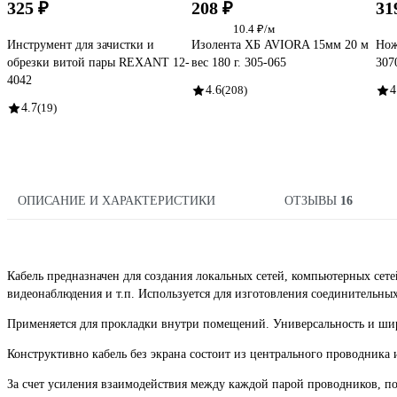
325 ₽
208 ₽
31
10.4 ₽/м
Инструмент для зачистки и
Изолента ХБ AVIORA 15мм 20 м
Нож
обрезки витой пары REXANT 12-
вес 180 г. 305-065
307
4042
4.6
(208)
4
4.7
(19)
ОПИСАНИЕ И ХАРАКТЕРИСТИКИ
ОТЗЫВЫ
16
Кабель предназначен для создания локальных сетей, компьютерных сете
видеонаблюдения и т.п. Используется для изготовления соединительных 
Применяется для прокладки внутри помещений. Универсальность и шир
Конструктивно кабель без экрана состоит из центрального проводник
За счет усиления взаимодействия между каждой парой проводников, п