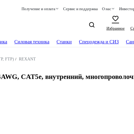
Получение и оплата
Сервис и поддержка
О нас
Инвесто
Избранное
С
ика
Силовая техника
Станки
Спецодежда и СИЗ
Сан
TP, FTP)
/
REXANT
AWG, CAT5e, внутренний, многопроволоч