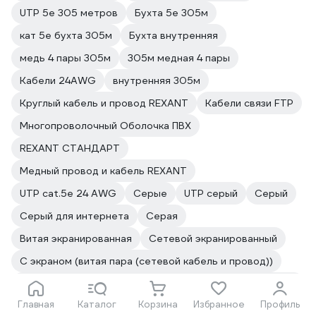
UTP 5e 305 метров
Бухта 5е 305м
кат 5е бухта 305м
Бухта внутренняя
медь 4 пары 305м
305м медная 4 пары
Кабели 24AWG
внутренняя 305м
Круглый кабель и провод REXANT
Кабели связи FTP
Многопроволочный Оболочка ПВХ
REXANT СТАНДАРТ
Медный провод и кабель REXANT
UTP cat.5e 24 AWG
Серые
UTP серый
Серый
Серый для интернета
Серая
Витая экранированная
Сетевой экранированный
С экраном (витая пара (сетевой кабель и провод))
UTP экранированный (витая пара (сетевой кабель и провод))
Главная
Каталог
Корзина
Избранное
Профиль
Экранированный LAN
С экранированием