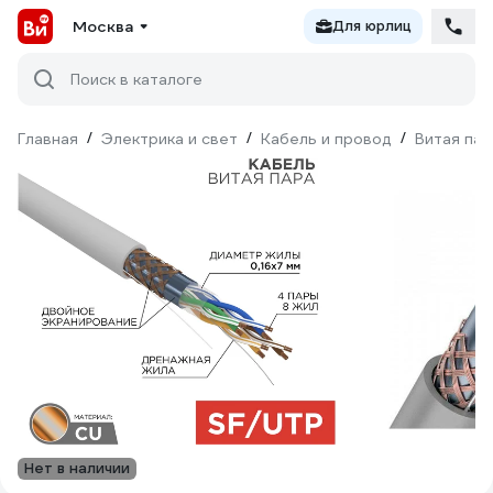
Москва
Для юрлиц
Поиск в каталоге
Главная
/
Электрика и свет
/
Кабель и провод
/
Витая пар
Нет в наличии