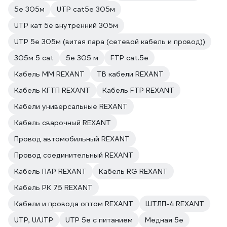
5e 305м
UTP cat5e 305м
UTP кат 5e внутренний 305м
UTP 5e 305м (витая пара (сетевой кабель и провод))
305м 5 cat
5е 305 м
FTP cat.5e
Кабель ММ REXANT
ТВ кабели REXANT
Кабель КГТП REXANT
Кабель FTP REXANT
Кабели универсальные REXANT
Кабель сварочный REXANT
Провод автомобильный REXANT
Провод соединительный REXANT
Кабель ПАР REXANT
Кабель RG REXANT
Кабель РК 75 REXANT
Кабели и провода оптом REXANT
ШТЛП-4 REXANT
UTP, U/UTP
UTP 5e с питанием
Медная 5e