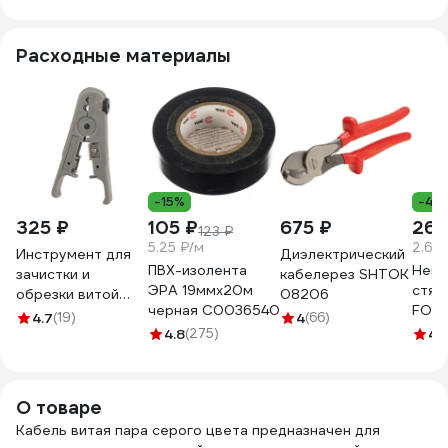
Расходные материалы
-15%
-40
325 ₽
105 ₽
675 ₽
269
123 ₽
5.25 ₽/м
2.69
Инструмент для
Диэлектрический
ПВХ-изолента
Нейл
зачистки и
кабелерез SHTOK
ЭРА 19ммх20м
стяж
обрезки витой
08206
черная C0036540
FORT
пары REXANT 12-
4.7
(19)
4
(66)
5х30
4042
4.8
(275)
4.
100 
О товаре
Кабель витая пара серого цвета предназначен для