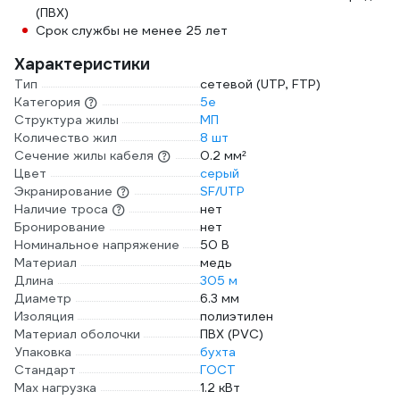
(ПВХ)
Срок службы не менее 25 лет
Характеристики
Тип
сетевой (UTP, FTP)
Категория
5e
Структура жилы
МП
Количество жил
8 шт
Сечение жилы кабеля
0.2 мм²
Цвет
серый
Экранирование
SF/UTP
Наличие троса
нет
Бронирование
нет
Номинальное напряжение
50 В
Материал
медь
Длина
305 м
Диаметр
6.3 мм
Изоляция
полиэтилен
Материал оболочки
ПВХ (PVC)
Упаковка
бухта
Стандарт
ГОСТ
Max нагрузка
1.2 кВт