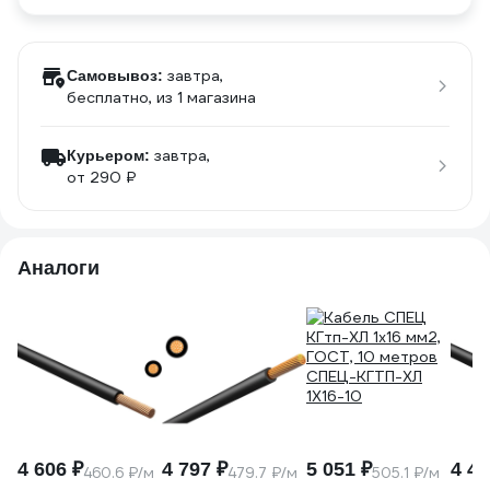
завтра,
Самовывоз:
бесплатно
, из 1 магазина
завтра,
Курьером:
от 290 ₽
Аналоги
4 606 ₽
4 797 ₽
5 051 ₽
4 47
460.6 ₽/м
479.7 ₽/м
505.1 ₽/м