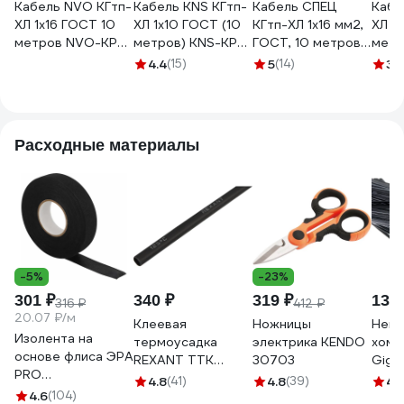
Кабель NVO КГтп-
Кабель KNS КГтп-
Кабель СПЕЦ
Кабе
ХЛ 1x16 ГОСТ 10
ХЛ 1х10 ГОСТ (10
КГтп-ХЛ 1x16 мм2,
ХЛ 1
метров NVO-KPP-
метров) KNS-KPP-
ГОСТ, 10 метров
метр
KGTPHL-1160-10
KGTPHL-1100-10
СПЕЦ-КГТП-ХЛ
KGTP
4.4
(15)
5
(14)
3
(1
1X16-10
Расходные материалы
-5%
-23%
301 ₽
340 ₽
319 ₽
130 
316 ₽
412 ₽
20.07 ₽/м
Клеевая
Ножницы
Нейл
Изолента на
термоусадка
электрика KENDO
хому
основе флиса ЭРА
REXANT ТТК
30703
Giga
PRO
(3:1)-3/1 черная
черн
4.8
(41)
4.8
(39)
4.
PROFLEEC1915 19
4.6
(104)
10шт 26-0003
G/1/4