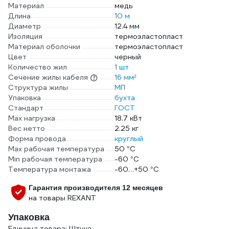
Материал
медь
Длина
10 м
Диаметр
12.4 мм
Изоляция
термоэластопласт
Материал оболочки
термоэластопласт
Цвет
черный
Количество жил
1 шт
Сечение жилы кабеля
16 мм²
Структура жилы
МП
Упаковка
бухта
Стандарт
ГОСТ
Max нагрузка
18.7 кВт
Вес нетто
2.25 кг
Форма провода
круглый
Max рабочая температура
50 °С
Min рабочая температура
-60 °С
Температура монтажа
-60…+50 °С
Гарантия производителя 12 месяцев
на товары REXANT
Упаковка
Единица товара: Штука