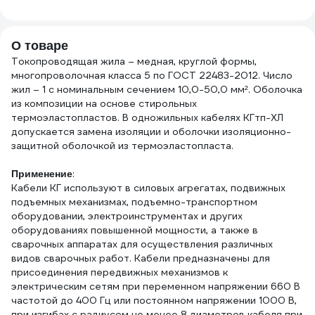
мм, 15 м, 0,3 мм,
черная Б0057181
О товаре
Токопроводящая жила – медная, круглой формы,
многопроволочная класса 5 по ГОСТ 22483-2012. Число
жил – 1 с номинальным сечением 10,0-50,0 мм². Оболочка
из композиции на основе стирольных
термоэластопластов. В одножильных кабелях КГтп-ХЛ
допускается замена изоляции и оболочки изоляционно-
защитной оболочкой из термоэластопласта.
:
Применение
Кабели КГ используют в силовых агрегатах, подвижных
подъемных механизмах, подъемно-транспортном
оборудовании, электроинструментах и других
оборудованиях повышенной мощности, а также в
сварочных аппаратах для осуществления различных
видов сварочных работ. Кабели предназначены для
присоединения передвижных механизмов к
электрическим сетям при переменном напряжении 660 В
частотой до 400 Гц или постоянном напряжении 1000 В,
при изгибах с радиусом не менее 8 диаметров кабеля при