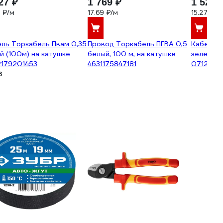
27 ₽
1 769 ₽
1 527 
7 ₽/м
17.69 ₽/м
15.27 ₽/м
ль Торкабель Пвам 0,35
Провод Торкабель ПГВА 0,5
Кабель Т
й (100м) на катушке
белый, 100 м, на катушке
зеленый 
2179201453
4631175847181
0712179
3