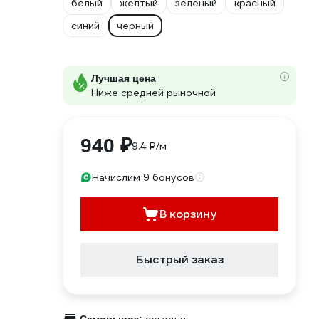
белый
желтый
зеленый
красный
синий
черный
Лучшая цена
Ниже средней рыночной
940 ₽
9.4 ₽/м
Начислим 9 бонусов
В корзину
Быстрый заказ