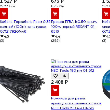
1 527 ₽
675 ₽
1 5
15.27 ₽/м
6.75 ₽/м
15.2
Кабель Торкабель Пвам 0,35
Провод ПГВА 1х0.50 кв.мм,
Кабе
желтый (100м) на катушке
100м, черный REXANT 01-
сини
0712179201446
6516
071
4.3
4.4
4.
(3)
(295)
(3)
2 408 ₽
Ножницы для резки
арматуры и стального троса
NEO Tools 190 мм 01-512