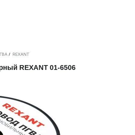
ГВА
REXANT
/
ерный REXANT 01-6506