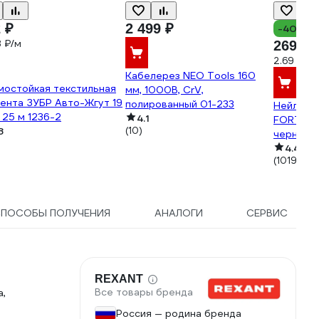
 ₽
2 499 ₽
-40%
8 ₽/м
269 ₽
2.69 ₽/ш
Кабелерез NEO Tools 160
мостойкая текстильная
мм, 1000В, CrV,
ента ЗУБР Авто-Жгут 19
полированный 01-233
Нейлоно
 25 м 1236-2
4.1
FORTISF
8
(10)
черный 1
4.4
(1019)
СПОСОБЫ ПОЛУЧЕНИЯ
АНАЛОГИ
СЕРВИС
REXANT
Все товары бренда
а,
Россия — родина бренда