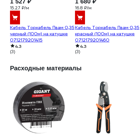
1 527 ₽
1 680 ₽
15.27 ₽/м
16.8 ₽/м
Кабель Торкабель Пвам 0,35
Кабель Торкабель Пвам 0,35
черный (100м) на катушке
красный (100м) на катушке
0712179201415
0712179201460
4.3
4.3
(3)
(3)
Расходные материалы