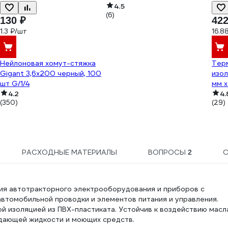
4.5
(6)
130 ₽
422
1.3 ₽/шт
16.8
Нейлоновая хомут-стяжка
Тер
Gigant 3,6х200 черный, 100
изол
шт G/1/4
мм х
4.2
4.
(350)
(29)
РАСХОДНЫЕ МАТЕРИАЛЫ
ВОПРОСЫ
2
ия автотракторного электрооборудования и приборов с
автомобильной проводки и элементов питания и управления.
 изоляцией из ПВХ-пластиката. Устойчив к воздействию масл
ждающей жидкости и моющих средств.