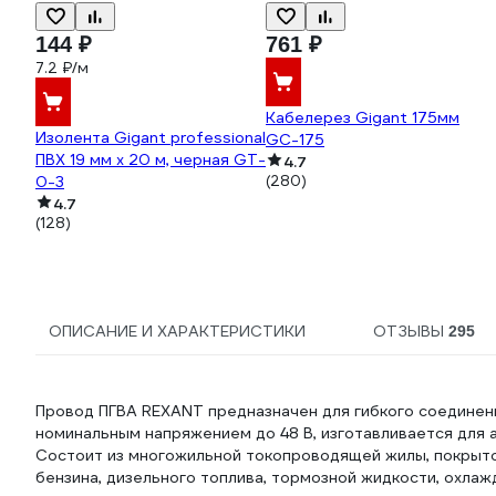
144 ₽
761 ₽
7.2 ₽/м
Кабелерез Gigant 175мм
Изолента Gigant professional
GC-175
ПВХ 19 мм х 20 м, черная GT-
4.7
0-3
(280)
4.7
(128)
ОПИСАНИЕ И ХАРАКТЕРИСТИКИ
ОТЗЫВЫ
295
Провод ПГВА REXANT предназначен для гибкого соединен
номинальным напряжением до 48 В, изготавливается для 
Состоит из многожильной токопроводящей жилы, покрытой
бензина, дизельного топлива, тормозной жидкости, охла