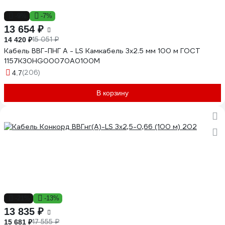
-9%
-7%
13 654 ₽
15 051 ₽
14 420 ₽
Кабель ВВГ-ПНГ А - LS Камкабель 3x2.5 мм 100 м ГОСТ
1157К30HG00070А0100М
(206)
4.7
В корзину
-21%
-13%
13 835 ₽
17 555 ₽
15 681 ₽