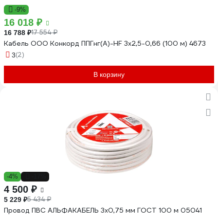
-9%
16 018 ₽
17 554 ₽
16 788 ₽
Кабель ООО Конкорд ППГнг(А)-НF 3x2,5-0,66 (100 м) 4673
(2)
3
В корзину
-4%
-17%
4 500 ₽
5 434 ₽
5 229 ₽
Провод ПВС АЛЬФАКАБЕЛЬ 3х0,75 мм ГОСТ 100 м 05041