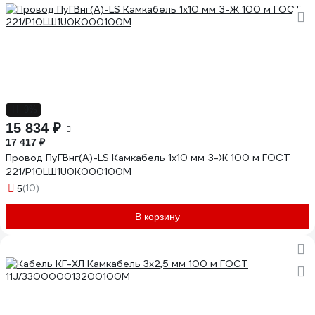
-9%
15 834 ₽
17 417 ₽
Провод ПуГВнг(А)-LS Камкабель 1x10 мм З-Ж 100 м ГОСТ
221/Р10LШ1U0К000100М
(10)
5
В корзину