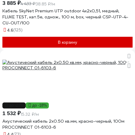
3 885 ₽
4 433 ₽
38.85 ₽/м
Кабель SkyNet Premium UTP outdoor 4x2x0,51, медный,
FLUKE TEST, кат.5e, однож., 100 м, box, черный CSP-UTP-4-
CU-OUT/100
(125)
4.6
В корзину
до -27%
до -18%
1 532 ₽
15.32 ₽/м
Акустический кабель 2х0.50 кв.мм, красно-черный, 100м
PROCONNECT 01-6103-6
(73)
4.4