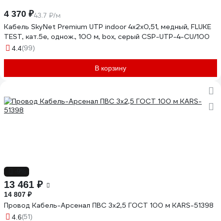
4 370 ₽
43.7 ₽/м
Кабель SkyNet Premium UTP indoor 4x2x0,51, медный, FLUKE
TEST, кат.5e, однож., 100 м, box, серый CSP-UTP-4-CU/100
(99)
4.4
В корзину
-9%
13 461 ₽
14 807 ₽
Провод Кабель-Арсенал ПВС 3х2,5 ГОСТ 100 м KARS-51398
(51)
4.6