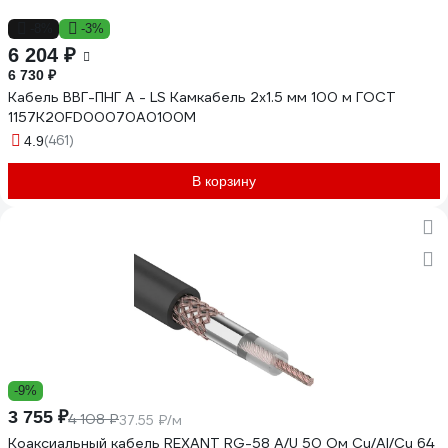
-8%
-3%
6 204 ₽
6 730 ₽
Кабель ВВГ-ПНГ А - LS Камкабель 2x1.5 мм 100 м ГОСТ
1157К20FD00070А0100М
(461)
4.9
В корзину
-9%
3 755 ₽
4 108 ₽
37.55 ₽/м
Коаксиальный кабель REXANT RG-58 A/U 50 Ом Cu/Al/Cu 64