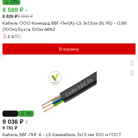
-13%
8 569 ₽
9 845 ₽
8 826 ₽
Кабель ООО Конкорд ВВГ-Пнг(А)-LS 3x1,5ок (N, PE) - 0,66
(100м) Бухта 100м 4662
(65)
4.4
В корзину
-8%
-3%
9 036 ₽
9 781 ₽
Кабель ВВГ-ПНГ А - LS Камкабель 3x1.5 мм 100 м ГОСТ