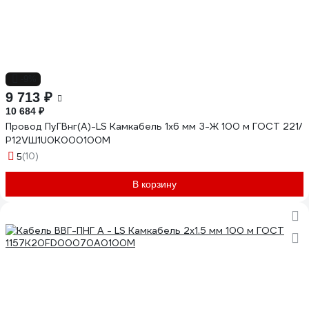
-9%
9 713 ₽
10 684 ₽
Провод ПуГВнг(А)-LS Камкабель 1x6 мм З-Ж 100 м ГОСТ 221/
Р12VШ1U0К000100М
(10)
5
В корзину