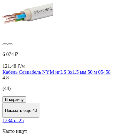
6 074 ₽
121.48 ₽/м
Кабель Севкабель NYM нгLS 3х1,5 мм 50 м 05458
4.8
(44)
В корзину
Показать еще 40
1
2
3
4
5
...
25
Часто ищут