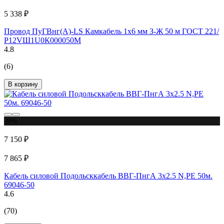
5 338 ₽
Провод ПуГВнг(А)-LS Камкабель 1x6 мм З-Ж 50 м ГОСТ 221/
Р12VШ1U0К000050М
4.8
(6)
В корзину
-9%
7 150 ₽
7 865 ₽
Кабель силовой Подольсккабель ВВГ-ПнгА 3х2.5 N,PE 50м.
69046-50
4.6
(70)