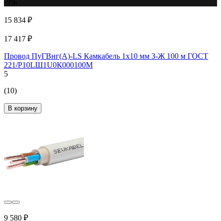
-9%
15 834 ₽
17 417 ₽
Провод ПуГВнг(А)-LS Камкабель 1x10 мм З-Ж 100 м ГОСТ
221/Р10LШ1U0К000100М
5
(10)
В корзину
9 580 ₽