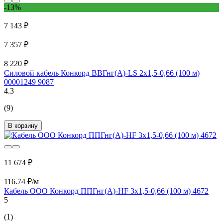
-13%
7 143 ₽
7 357 ₽
8 220 ₽
Силовой кабель Конкорд ВВГнг(А)-LS 2х1,5-0,66 (100 м)
00001249 9087
4.3
(9)
В корзину
11 674 ₽
116.74 ₽/м
Кабель ООО Конкорд ППГнг(А)-НF 3x1,5-0,66 (100 м) 4672
5
(1)