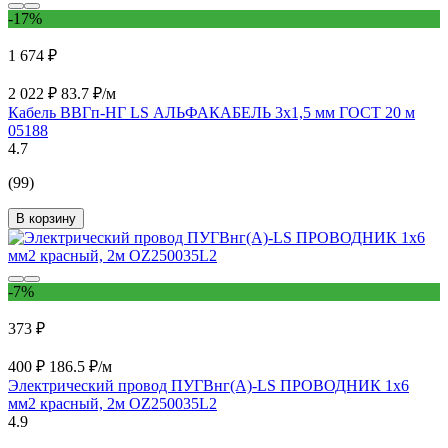
-17%
1 674 ₽
2 022 ₽
83.7 ₽/м
Кабель ВВГп-НГ LS АЛЬФАКАБЕЛЬ 3х1,5 мм ГОСТ 20 м
05188
4.7
(99)
В корзину
-7%
373 ₽
400 ₽
186.5 ₽/м
Электрический провод ПУГВнг(А)-LS ПРОВОДНИК 1x6
мм2 красный, 2м OZ250035L2
4.9