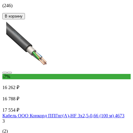
(246)
В корзину
-7%
16 262 ₽
16 788 ₽
17 554 ₽
Кабель ООО Конкорд ППГнг(А)-НF 3x2,5-0,66 (100 м) 4673
3
(2)