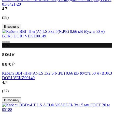
01-8421-20
4.7
(59)
В корзину
-9%
8 064 ₽
8 870 ₽
Кабель ВВГ-Пнг(А)-LS 3х2,5(N,PE) 0,66 кВ (бухта 50 м) ВЭКЗ
DORI VEKZ00149
4.7
(37)
В корзину