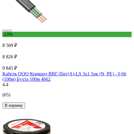
-13%
8 569 ₽
8 826 ₽
9 845 ₽
Кабель ООО Конкорд ВВГ-Пнг(А)-LS 3x1,5ок (N, PE) - 0,66
(100м) Бухта 100м 4662
4.4
(65)
В корзину