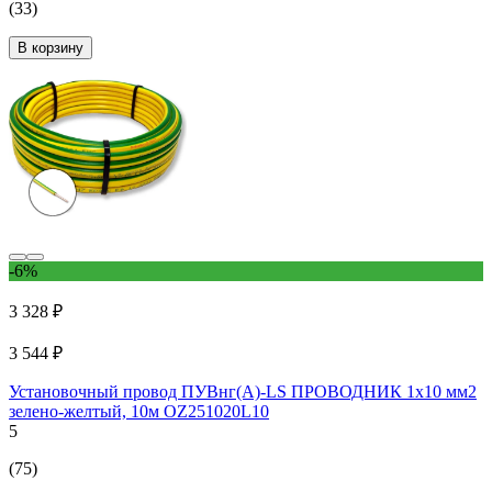
(33)
В корзину
-6%
3 328 ₽
3 544 ₽
Установочный провод ПУВнг(А)-LS ПРОВОДНИК 1x10 мм2
зелено-желтый, 10м OZ251020L10
5
(75)