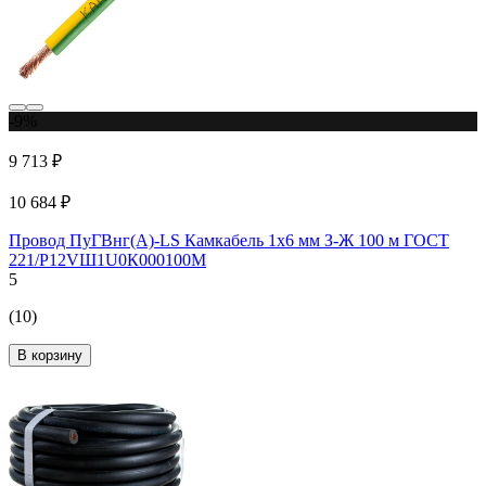
-9%
9 713 ₽
10 684 ₽
Провод ПуГВнг(А)-LS Камкабель 1x6 мм З-Ж 100 м ГОСТ
221/Р12VШ1U0К000100М
5
(10)
В корзину