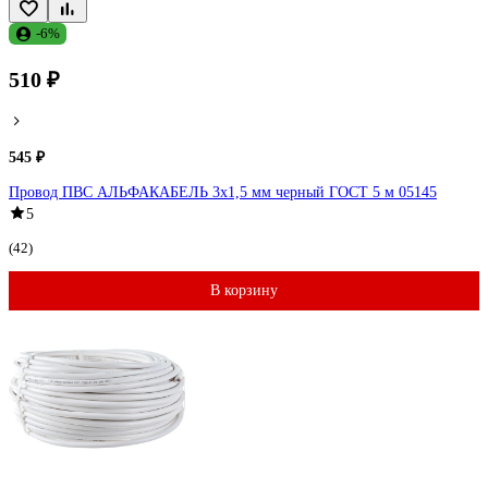
-6%
510 ₽
545 ₽
Провод ПВС АЛЬФАКАБЕЛЬ 3х1,5 мм черный ГОСТ 5 м 05145
5
(42)
В корзину