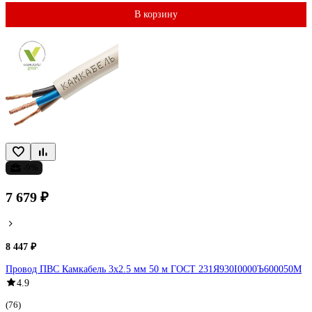
В корзину
-9%
7 679 ₽
8 447 ₽
Провод ПВС Камкабель 3x2.5 мм 50 м ГОСТ 231Я930I0000Ъ600050М
4.9
(76)