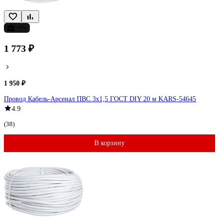
-9%
1 773 ₽
1 950 ₽
Провод Кабель-Арсенал ПВС 3x1,5 ГОСТ DIY 20 м KARS-54645
4.9
(38)
В корзину