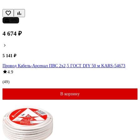
-9%
4 674 ₽
5 141 ₽
Провод Кабель-Арсенал ПВС 2x2,5 ГОСТ DIY 50 м KARS-54673
4.9
(49)
В корзину