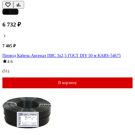
-9%
6 732 ₽
7 405 ₽
Провод Кабель-Арсенал ПВС 3x2,5 ГОСТ DIY 50 м KARS-54675
4.6
(51)
В корзину