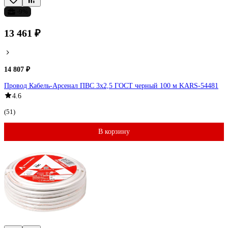
-9%
13 461 ₽
14 807 ₽
Провод Кабель-Арсенал ПВС 3x2,5 ГОСТ черный 100 м KARS-54481
4.6
(51)
В корзину