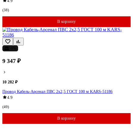
4.9
(38)
В корзину
-9%
9 347 ₽
10 282 ₽
Провод Кабель-Арсенал ПВС 2х2,5 ГОСТ 100 м KARS-51186
4.9
(49)
В корзину