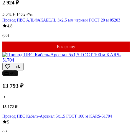
2 924 ₽
3 341 ₽
146.2 ₽/м
Провод ПВС АЛЬФАКАБЕЛЬ 3х2,5 мм черный ГОСТ 20 м 05203
4.8
(66)
В корзину
-9%
13 793 ₽
15 172 ₽
Провод ПВС Кабель-Арсенал 5x1,5 ГОСТ 100 м KARS-51704
5
(3)