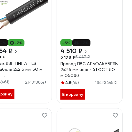
12%
-7%
-5%
-17%
54 ₽
4 510 ₽
0 ₽
5 178 ₽
5 447 ₽
ль ВВГ-ПНГ А - LS
Провод ПВС АЛЬФАКАБЕЛЬ
абель 2x2.5 мм 50 м
2х2,5 мм черный ГОСТ 50
Т
м 05066
7К20HD00070А0050М
9
(461)
21431866
4.8
(48)
16423445
орзину
В корзину