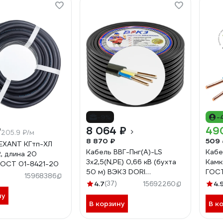
-9%
-
₽
8 064 ₽
49
205.9 ₽/м
8 870 ₽
509 
EXANT КГтп-ХЛ
Кабель ВВГ-Пнг(А)-LS
Кабе
, длина 20
3х2,5(N,PE) 0,66 кВ (бухта
Камк
ГОСТ 01-8421-20
50 м) ВЭКЗ DORI
ГОС
15968386
VEKZ00149
115
4.7
(37)
4.
15692260
ну
В корзину
В к