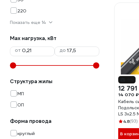
220
Показать еще 14
Max нагрузка, кВт
от
до
-9%
Структура жилы
12 791
МП
14 070 ₽
Кабель с
ОП
Подольск
LS 3х2.5 
100
Форма провода
4.8
(93)
круглый
В корзи