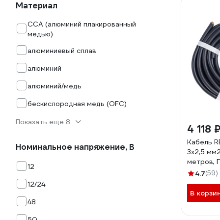
Материал
CCA (алюминий плакированный
медью)
алюминиевый сплав
алюминий
алюминий/медь
бескислородная медь (OFC)
Показать еще 8
4 118 
Кабель R
Номинальное напряжение, В
3х2,5 мм2
метров, 
12
4.7
(59)
12/24
В корзи
48
50