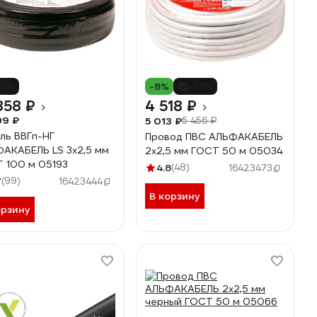
12%
-8%
-17%
858 ₽
4 518 ₽
99 ₽
5 013 ₽
5 456 ₽
ль ВВГп-НГ
Провод ПВС АЛЬФАКАБЕЛЬ
АКАБЕЛЬ LS 3х2,5 мм
2х2,5 мм ГОСТ 50 м 05034
 100 м 05193
4.8
(48)
16423473
7
(99)
16423444
В корзину
орзину