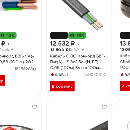
-13%
-19%
-15%
-
 ₽
12 532 ₽
13 
15 6
13 504 ₽
7 555 ₽
15 474 ₽
Кабе
онкорд ВВГнг(А)-
Кабель ООО Конкорд ВВГ-
АЛЬФ
0,66 (100 м) 202
Пнг(А)-LS 3x2,5ок(N, PE) -
ГОСТ
0,66 (100м) Бухта 100м
16256266
4663
4.
4.4
(65)
24603051
ну
В к
В корзину