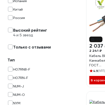
Испания
Китай
Россия
Высокий рейтинг
4 и 5 звезд
-9%
2 037
Только с отзывами
2 241 ₽
Кабель В
Тип
Камкабел
ГОСТ
H07RN8-F
1157К2
4.9
(461)
H07RN-F
В корзи
NUM-J
NUM-O
NYM