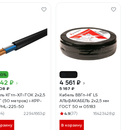
10%
-12%
042 ₽
4 561 ₽
08 ₽
5 167 ₽
ль КГтп-ХЛ iTOK 2x2,5
Кабель ВВГп-НГ LS
 (50 метров) i-KPP-
АЛЬФАКАБЕЛЬ 2х2,5 мм
PHL-225-50
ГОСТ 50 м 05183
34)
4.9
(37)
22941663
16423428
орзину
В корзину