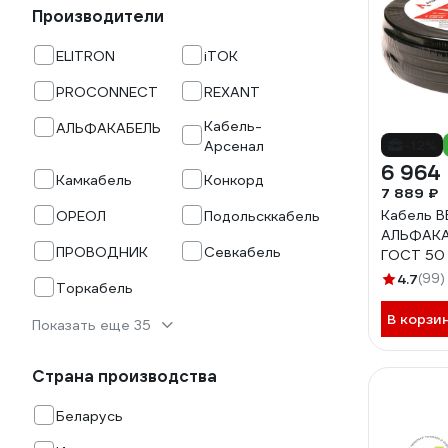
Производители
ELITRON
iTOK
PROCONNECT
REXANT
Кабель-
АЛЬФАКАБЕЛЬ
-12%
Арсенал
6 964
Камкабель
Конкорд
7 889 ₽
Кабель В
ОРЕОЛ
Подольсккабель
АЛЬФАКА
ПРОВОДНИК
Севкабель
ГОСТ 50 
4.7
(99)
Торкабель
В корзи
Показать еще 35
Страна производства
Беларусь