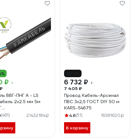
4%
-9%
0 ₽
6 732 ₽
₽
7 405 ₽
ль ВВГ-ПНГ А - LS
Провод Кабель-Арсенал
абель 2x2.5 мм 5м
ПВС 3x2,5 ГОСТ DIY 50 м
Т
KARS-54675
7К20HD00070А0005М
9
(461)
4.6
(51)
21432184
16381620
орзину
В корзину