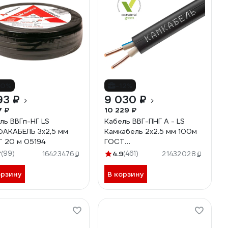
10%
-12%
93 ₽
9 030 ₽
7 ₽
10 229 ₽
ль ВВГп-НГ LS
Кабель ВВГ-ПНГ А - LS
АКАБЕЛЬ 3х2,5 мм
Камкабель 2x2.5 мм 100м
 20 м 05194
ГОСТ
1157К20HD00070А0100М
7
(99)
4.9
(461)
16423476
21432028
орзину
В корзину