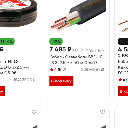
-4%
-17%
-
 ₽
7 485 ₽
4 5
9 038 ₽
149.7 ₽/м
5 16
Кабель Севкабель ВВГ-НГ
ВГп-НГ LS
Кабе
LS 3х2,5 мм 50 м 05467
БЕЛЬ 3х2,5 мм
Камк
4.5
(13)
36894882
м 05196
ГОС
115
4.
16423500
В корзину
ну
В к