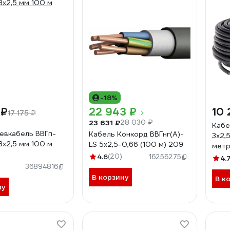
-18%
 ₽
22 943 ₽
10 
17 175 ₽
23 631 ₽
28 030 ₽
Кабе
евкабель ВВГп-
Кабель Конкорд ВВГнг(А)-
3х2,
3х2,5 мм 100 м
LS 5х2,5-0,66 (100 м) 209
метр
4.6
(20)
16256275
4.
36894816
В корзину
В к
ну