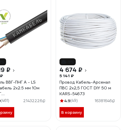
9%
-9%
19 ₽
4 674 ₽
 ₽
5 141 ₽
ль ВВГ-ПНГ А - LS
Провод Кабель-Арсенал
абель 2x2.5 мм 10м
ПВС 2x2,5 ГОСТ DIY 50 м
Т
KARS-54673
7К20HD00070А0010М
9
(461)
4.9
(49)
21432226
16381646
орзину
В корзину