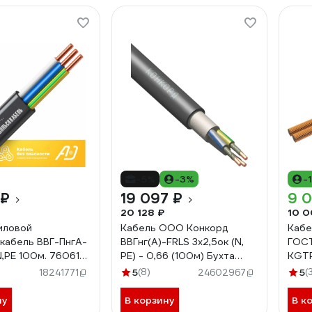
-5%
-3%
-
 ₽
19 097 ₽
9 
20 128 ₽
10 0
иловой
Кабель ООО Конкорд
Кабе
кабель ВВГ-ПнгА-
ВВГнг(А)-FRLS 3x2,5ок (N,
ГОСТ
N,PE 100м. 76061-
PE) - 0,66 (100м) Бухта
KGT
100м 4346
5
(8)
5
(
18241771
24602967
ну
В корзину
В к