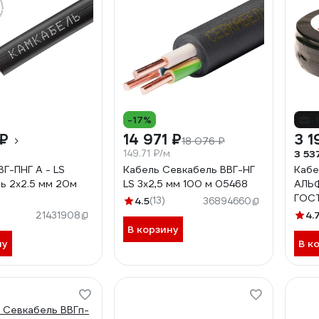
-17%
-
 ₽
14 971 ₽
3 1
18 076 ₽
149.71 ₽/м
3 53
ВГ-ПНГ А - LS
Кабель Севкабель ВВГ-НГ
Кабе
ь 2x2.5 мм 20м
LS 3х2,5 мм 100 м 05468
АЛЬФ
ГОСТ
4.5
(13)
36894660
0HD00070А0020М
4.
21431908
В корзину
ну
В к