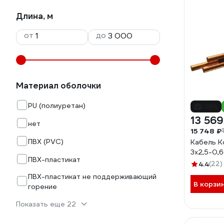
Длина, м
от
до
Материал оболочки
PU (полиуретан)
-18%
13 569
нет
15 748 ₽
ПВХ (PVC)
Кабель К
3х2,5-0,6
ПВХ-пластикат
4.4
(22)
ПВХ-пластикат не поддерживающий
В корзи
горение
Показать еще 22