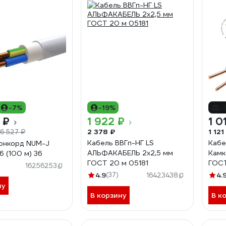
-7%
-19%
-
 ₽
1 922 ₽
1 0
2 378 ₽
1 121
16 527 ₽
Кабель ВВГп-НГ LS
Кабе
онкорд NUM-J
АЛЬФАКАБЕЛЬ 2х2,5 мм
Камк
6 (100 м) 36
ГОСТ 20 м 05181
ГОС
16256253
115
4.9
(37)
4.
16423438
ну
В корзину
В к