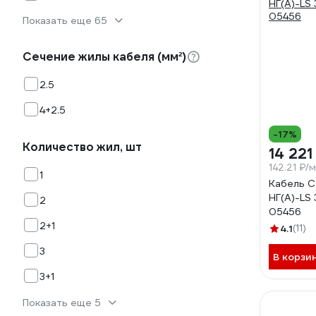
Показать еще 65
Сечение жилы кабеля (мм²)
2.5
4+2.5
-17%
Количество жил, шт
14 221
142.21 ₽/м
1
Кабель С
НГ(А)-LS 
2
05456
2+1
4.1
(11)
3
В корзи
3+1
Показать еще 5