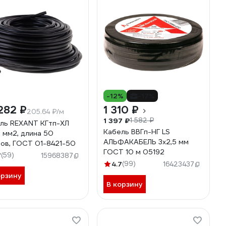
-12%
-17%
282 ₽
1 310 ₽
205.64 ₽/м
1 397 ₽
1 582 ₽
ль REXANT КГтп-ХЛ
Кабель ВВГп-НГ LS
5 мм2, длина 50
АЛЬФАКАБЕЛЬ 3х2,5 мм
ов, ГОСТ 01-8421-50
ГОСТ 10 м 05192
7
(59)
15968387
4.7
(99)
16423437
орзину
В корзину