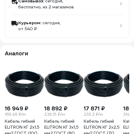
Самовывоз:
сегодня,
бесплатно
, из 2 магазинов
Курьером:
сегодня,
от 540 ₽
Аналоги
16 949 ₽
18 892 ₽
17 871 ₽
18 
169.49 ₽/м
236.15 ₽/м
255.3 ₽/м
314.8
Кабель гибкий
Кабель гибкий
Кабель гибкий
Кабе
ELITRON КГ 2x1,5
ELITRON КГ 3x1,5
ELITRON КГ 2x2,5
ELITR
мм2 ГОСТ (100
мм2 ГОСТ (80
мм2 ГОСТ (70
мм2 