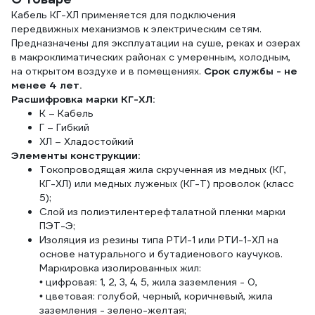
Кабель КГ-ХЛ применяется для подключения
передвижных механизмов к электрическим сетям.
Предназначены для эксплуатации на суше, реках и озерах
в макроклиматических районах с умеренным, холодным,
на открытом воздухе и в помещениях.
Срок службы - не
менее 4 лет.
Расшифровка марки КГ-ХЛ:
К – Кабель
Г – Гибкий
ХЛ – Хладостойкий
Элементы конструкции:
Токопроводящая жила скрученная из медных (КГ,
КГ-ХЛ) или медных луженых (КГ-Т) проволок (класс
5);
Слой из полиэтилентерефталатной пленки марки
ПЭТ-Э;
Изоляция из резины типа РТИ-1 или РТИ-1-ХЛ на
основе натурального и бутадиенового каучуков.
Маркировка изолированных жил:
• цифровая: 1, 2, 3, 4, 5, жила заземления - 0,
• цветовая: голубой, черный, коричневый, жила
заземления - зелено-желтая;