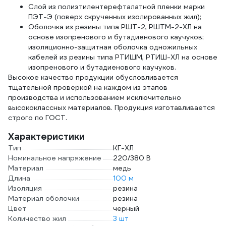
Слой из полиэтилентерефталатной пленки марки
ПЭТ-Э (поверх скрученных изолированных жил);
Оболочка из резины типа РШТ-2, РШТМ-2-ХЛ на
основе изопренового и бутадиенового каучуков;
изоляционно-защитная оболочка одножильных
кабелей из резины типа РТИШМ, РТИШ-ХЛ на основе
изопренового и бутадиенового каучуков.
Высокое качество продукции обусловливается
тщательной проверкой на каждом из этапов
производства и использованием исключительно
высококлассных материалов. Продукция изготавливается
строго по ГОСТ.
Характеристики
Тип
КГ-ХЛ
Номинальное напряжение
220/380 В
Материал
медь
Длина
100 м
Изоляция
резина
Материал оболочки
резина
Цвет
черный
Количество жил
3 шт