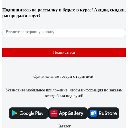
Подпишитесь
на рассылку
и будьте в курсе! Акции, скидки,
10 отзывов
распродажи ждут!
Отзыв о кабеле КВК-В-2 PROCONNECT
2х0,50кв. мм /CCA/, /96/, 200м., белый 01-4216
Андрей Ш.
01.12.2021
Низкая цена
Подписаться
Оригинальные товары с гарантией!
Установите мобильное приложение, чтобы информация по заказам
всегда была под рукой
Каталог