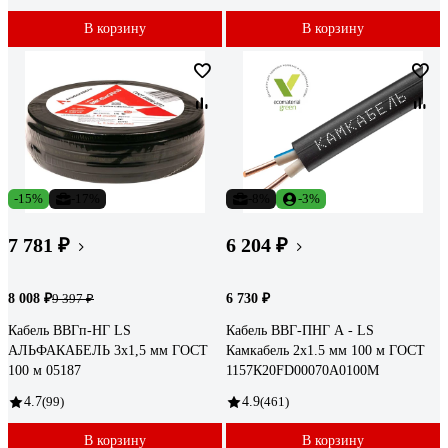
В корзину
В корзину
-15%
-17%
-8%
-3%
7 781 ₽
6 204 ₽
8 008 ₽
6 730 ₽
9 397 ₽
Кабель ВВГп-НГ LS
Кабель ВВГ-ПНГ А - LS
АЛЬФАКАБЕЛЬ 3х1,5 мм ГОСТ
Камкабель 2x1.5 мм 100 м ГОСТ
100 м 05187
1157К20FD00070А0100М
4.7
(99)
4.9
(461)
В корзину
В корзину