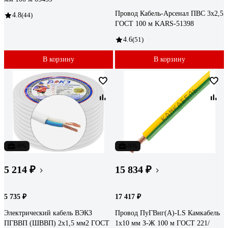
Провод Кабель-Арсенал ПВС 3х2,5
4.8
(44)
ГОСТ 100 м KARS-51398
4.6
(51)
В корзину
В корзину
-9%
-9%
5 214 ₽
15 834 ₽
5 735 ₽
17 417 ₽
Электрический кабель ВЭКЗ
Провод ПуГВнг(А)-LS Камкабель
ПГВВП (ШВВП) 2x1,5 мм2 ГОСТ
1x10 мм З-Ж 100 м ГОСТ 221/