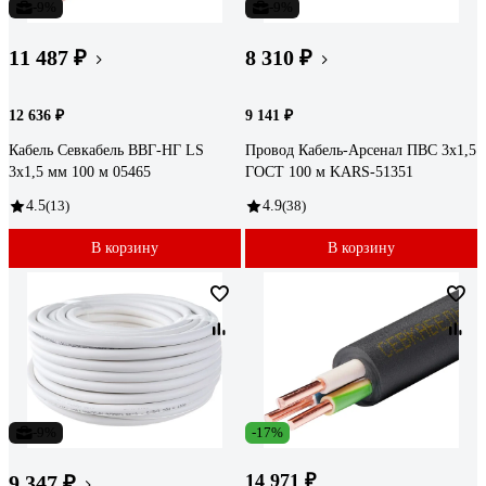
-9%
-9%
11 487 ₽
8 310 ₽
12 636 ₽
9 141 ₽
Кабель Севкабель ВВГ-НГ LS
Провод Кабель-Арсенал ПВС 3х1,5
3х1,5 мм 100 м 05465
ГОСТ 100 м KARS-51351
4.5
(13)
4.9
(38)
В корзину
В корзину
-9%
-17%
14 971 ₽
9 347 ₽