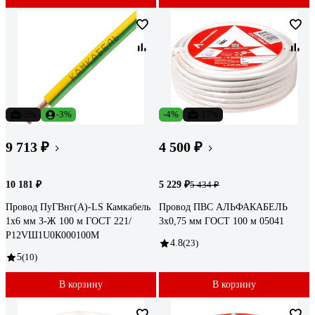
-5%
-3%
-4%
-17%
9 713 ₽
4 500 ₽
10 181 ₽
5 229 ₽
5 434 ₽
Провод ПуГВнг(А)-LS Камкабель
Провод ПВС АЛЬФАКАБЕЛЬ
1x6 мм З-Ж 100 м ГОСТ 221/
3х0,75 мм ГОСТ 100 м 05041
Р12VШ1U0К000100М
4.8
(23)
5
(10)
В корзину
В корзину