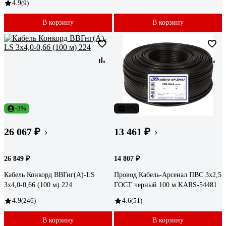
4.9
(9)
В корзину
В корзину
-3%
-9%
26 067 ₽
13 461 ₽
26 849 ₽
14 807 ₽
Кабель Конкорд ВВГнг(А)-LS
Провод Кабель-Арсенал ПВС 3x2,5
3х4,0-0,66 (100 м) 224
ГОСТ черный 100 м KARS-54481
4.9
(246)
4.6
(51)
В корзину
В корзину