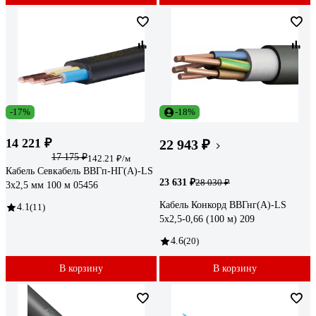
-17%
-18%
14 221 ₽
22 943 ₽
17 175 ₽
142.21 ₽/м
Кабель Севкабель ВВГп-НГ(А)-LS
23 631 ₽
28 030 ₽
3х2,5 мм 100 м 05456
Кабель Конкорд ВВГнг(А)-LS
4.1
(11)
5х2,5-0,66 (100 м) 209
4.6
(20)
В корзину
В корзину