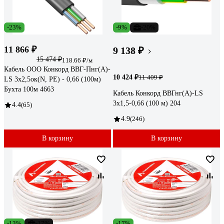
-23%
-9%
-20%
11 866 ₽
9 138 ₽
15 474 ₽
118.66 ₽/м
Кабель ООО Конкорд ВВГ-Пнг(А)-
10 424 ₽
11 409 ₽
LS 3x2,5ок(N, PE) - 0,66 (100м)
Бухта 100м 4663
Кабель Конкорд ВВГнг(А)-LS
3х1,5-0,66 (100 м) 204
4.4
(65)
4.9
(246)
В корзину
В корзину
-13%
-17%
-17%