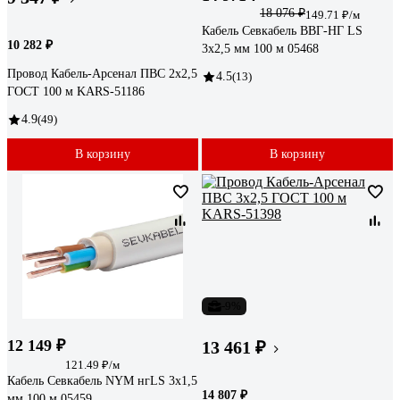
18 076 ₽
149.71 ₽/м
Кабель Севкабель ВВГ-НГ LS
10 282 ₽
3х2,5 мм 100 м 05468
Провод Кабель-Арсенал ПВС 2х2,5
4.5
(13)
ГОСТ 100 м KARS-51186
4.9
(49)
В корзину
В корзину
-9%
12 149 ₽
13 461 ₽
121.49 ₽/м
Кабель Севкабель NYM нгLS 3х1,5
14 807 ₽
мм 100 м 05459