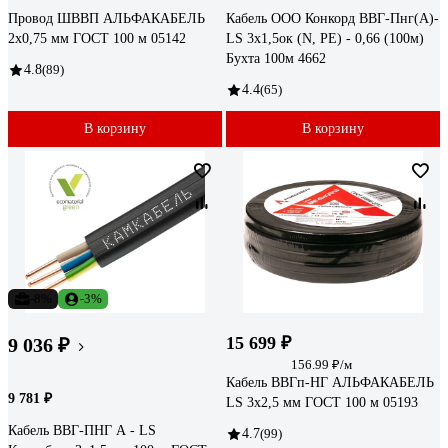
Провод ШВВП АЛЬФАКАБЕЛЬ
Кабель ООО Конкорд ВВГ-Пнг(А)-
2х0,75 мм ГОСТ 100 м 05142
LS 3x1,5ок (N, PE) - 0,66 (100м)
Бухта 100м 4662
4.8
(89)
4.4
(65)
В корзину
В корзину
-8%
-3%
15 699 ₽
9 036 ₽
156.99 ₽/м
Кабель ВВГп-НГ АЛЬФАКАБЕЛЬ
9 781 ₽
LS 3х2,5 мм ГОСТ 100 м 05193
Кабель ВВГ-ПНГ А - LS
4.7
(99)