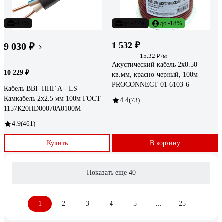
-12%
до -27%
до -18%
1 532 ₽
9 030 ₽
15.32 ₽/м
Акустический кабель 2х0.50
10 229 ₽
кв.мм, красно-черный, 100м
PROCONNECT 01-6103-6
Кабель ВВГ-ПНГ А - LS
Камкабель 2x2.5 мм 100м ГОСТ
4.4
(73)
1157К20HD00070А0100М
4.9
(461)
Купить
В корзину
Показать еще 40
1
2
3
4
5
...
25