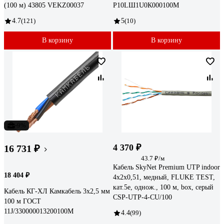
(100 м) 43805 VEKZ00037
Р10LШ1U0К000100М
4.7
(121)
5
(10)
В корзину
В корзину
-9%
4 370 ₽
16 731 ₽
43.7 ₽/м
Кабель SkyNet Premium UTP indoor
18 404 ₽
4x2x0,51, медный, FLUKE TEST,
кат.5e, однож., 100 м, box, серый
Кабель КГ-ХЛ Камкабель 3x2,5 мм
CSP-UTP-4-CU/100
100 м ГОСТ
11J/330000013200100М
4.4
(99)