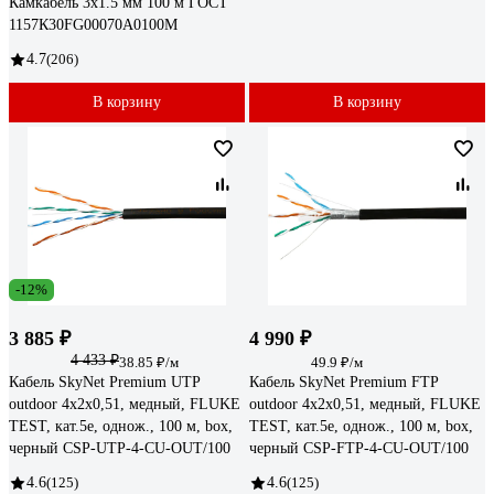
Камкабель 3x1.5 мм 100 м ГОСТ
1157К30FG00070А0100М
4.7
(206)
В корзину
В корзину
-12%
3 885 ₽
4 990 ₽
4 433 ₽
38.85 ₽/м
49.9 ₽/м
Кабель SkyNet Premium UTP
Кабель SkyNet Premium FTP
outdoor 4x2x0,51, медный, FLUKE
outdoor 4x2x0,51, медный, FLUKE
TEST, кат.5e, однож., 100 м, box,
TEST, кат.5e, однож., 100 м, box,
черный CSP-UTP-4-CU-OUT/100
черный CSP-FTP-4-CU-OUT/100
4.6
(125)
4.6
(125)