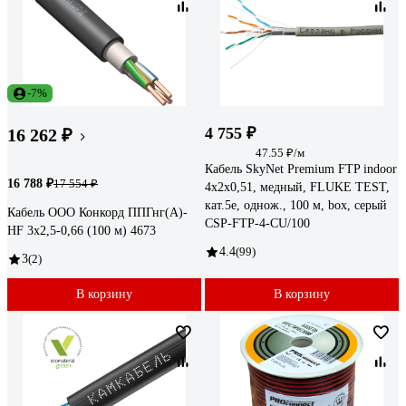
-7%
4 755 ₽
16 262 ₽
47.55 ₽/м
Кабель SkyNet Premium FTP indoor
16 788 ₽
17 554 ₽
4x2x0,51, медный, FLUKE TEST,
кат.5e, однож., 100 м, box, серый
Кабель ООО Конкорд ППГнг(А)-
CSP-FTP-4-CU/100
НF 3x2,5-0,66 (100 м) 4673
4.4
(99)
3
(2)
В корзину
В корзину