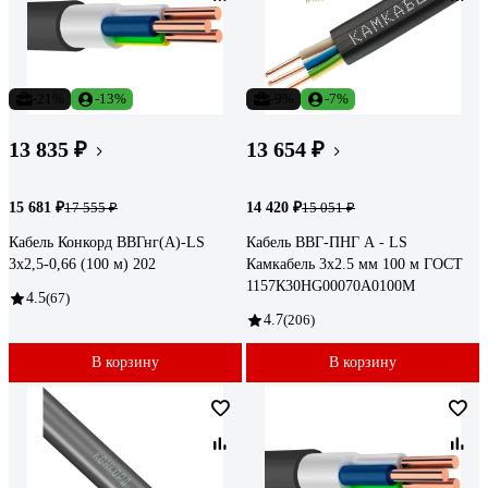
-21%
-13%
-9%
-7%
13 835 ₽
13 654 ₽
15 681 ₽
14 420 ₽
17 555 ₽
15 051 ₽
Кабель Конкорд ВВГнг(А)-LS
Кабель ВВГ-ПНГ А - LS
3х2,5-0,66 (100 м) 202
Камкабель 3x2.5 мм 100 м ГОСТ
1157К30HG00070А0100М
4.5
(67)
4.7
(206)
В корзину
В корзину