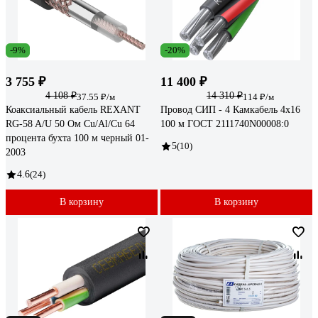
-9%
-20%
3 755 ₽
11 400 ₽
4 108 ₽
14 310 ₽
37.55 ₽/м
114 ₽/м
Коаксиальный кабель REXANT
Провод СИП - 4 Камкабель 4x16
RG-58 A/U 50 Ом Cu/Al/Cu 64
100 м ГОСТ 2111740N00008:0
процента бухта 100 м черный 01-
5
(10)
2003
4.6
(24)
В корзину
В корзину