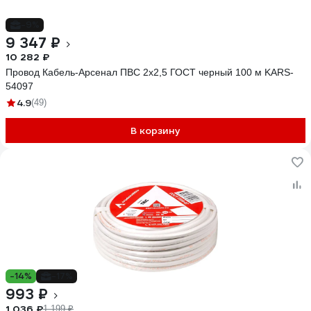
-9%
9 347 ₽
10 282 ₽
Провод Кабель-Арсенал ПВС 2x2,5 ГОСТ черный 100 м KARS-
54097
4.9
(49)
В корзину
-14%
-17%
993 ₽
1 036 ₽
1 199 ₽