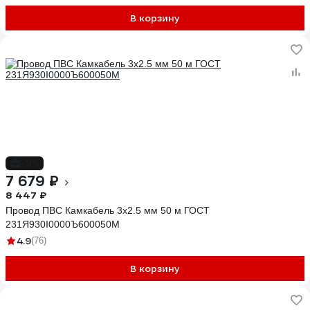
В корзину
-9%
7 679 ₽
8 447 ₽
Провод ПВС Камкабель 3x2.5 мм 50 м ГОСТ
231Я930I0000Ъ600050М
4.9
(76)
В корзину