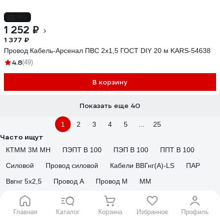
-9%
1 252 ₽
1 377 ₽
Провод Кабель-Арсенал ПВС 2x1,5 ГОСТ DIY 20 м KARS-54638
4.8
(49)
В корзину
Показать еще 40
1
2
3
4
5
...
25
Часто ищут
КТММ 3М МН
ПЭПТ В 100
ПЭП В 100
ППТ В 100
Силовой
Провод силовой
Кабели ВВГнг(А)-LS
ПАР
Ввгнг 5х2,5
Провод А
Провод М
ММ
Кабель 3 На 2,5 Гост
Медный Провод в Изоляции
Главная
Каталог
Корзина
Избранное
Профиль
ВВГнг(A)
ПВС У
Провод монтажный
Кабель 2Х1.5 Гост