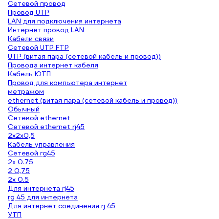
Сетевой провод
Провод UTP
LAN для подключения интернета
Интернет провод LAN
Кабели связи
Сетевой UTP FTP
UTP (витая пара (сетевой кабель и провод))
Провода интернет кабеля
Кабель ЮТП
Провод для компьютера интернет
метражом
ethernet (витая пара (сетевой кабель и провод))
Обычный
Сетевой ethernet
Сетевой ethernet rj45
2х2х0,5
Кабель управления
Сетевой rg45
2х 0.75
2 0,75
2х 0.5
Для интернета rj45
rg 45 для интернета
Для интернет соединения rj 45
УТП