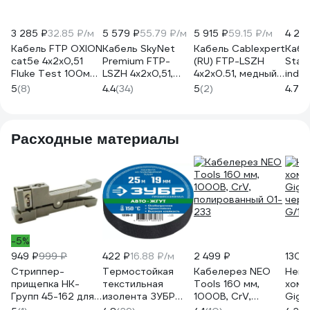
3 285 ₽
32.85 ₽/м
5 579 ₽
55.79 ₽/м
5 915 ₽
59.15 ₽/м
4 28
Кабель FTP OXION
Кабель SkyNet
Кабель Cablexpert
Кабе
cat5e 4х2х0,51
Premium FTP-
(RU) FTP-LSZH
Stan
Fluke Test 100м
LSZH 4x2x0,51,
4x2x0.51, медный,
indo
медь
медный, FLUKE
кат.5e, однож.,
медь
5
(8)
4.4
(34)
5
(2)
4.7
(3
OX8P8C100LFWC
TEST, кат.5e,
100м, box,
кате
однож., 100 м, box,
оранжевый, FPC-
одно
оранжевый CSP-
5051E-LSZH-4-
100м
FTP-LSZH-4-
CU/100
CSS-
Расходные материалы
CU/100
CU/1
-5%
949 ₽
999 ₽
422 ₽
16.88 ₽/м
2 499 ₽
130 
Стриппер-
Термостойкая
Кабелерез NEO
Нейл
прищепка НК-
текстильная
Tools 160 мм,
хому
Групп 45-162 для
изолента ЗУБР
1000В, CrV,
Giga
удаления внешних
Авто-Жгут 19 мм х
полированный 01-
черн