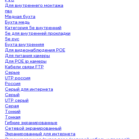
Для внутреннего монтажа
пвх
Медная бухта
Бухта медь
Категория 5е внутренний
5е для внутренней прокладки
5е pvc
Бухта внутренняя
Для видеонаблюдения POE
Для питания камеры
Для POE ip камеры
Кабели связи FTP
Серые
UTP россия
Россия
Серый для интернета
Серый
UTP серый
Серая
Тонкий
Тонкая
Гибкие экранированные
Сетевой экранированный
Экранированный для интернета