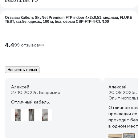
Высота, мм: 110
Отзывы Кабель SkyNet Premium FTP indoor 4x2x0,51, медный, FLUKE
TEST, кат.5e, однож., 100 м, box, серый CSP-FTP-4-CU/100
4.4
99 отзывов
Написать отзыв
Алексей
Алексей
27.10.2022
г. Владимир
20.09.2025
г
Опыт исполь
Отличный кабель.
Отличное кач
прокладки се
проходит без
в одном мест
силовым кабе