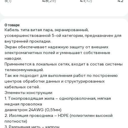
5
(1)
4.8
(29)
4.1
(10)
4.2
(3
модулей до
25 м 1236-2
233
G/1/4
3мм(серый)
000822
О товаре
Кабель типа витая пара, экранированный,
усовершенствованной 5-ой категории, предназначен для
внутренней прокладки.
Экран обеспечивает надежную защиту от внешних
электромагнитных полей и уменьшает собственные
наводки.
Применяется в локальных сетях, входит в состав системы
телекоммуникаций.
Так же подходит для выполнения работ по построению
центров обработки данных и структурированных
кабельных сетей.
Элементы конструкции:
1. Токопроводящая жила – однопроволочная, мягкая
медная проволока
диаметром 24AWG (0,51мм)
2. Изоляция проводника – HDPE (полиэтилен высокой
плотности)
3. Разрывная нить – капрон