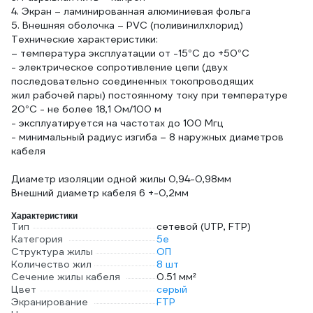
4. Экран – ламинированная алюминиевая фольга
5. Внешняя оболочка – PVC (поливинилхлорид)
Технические характеристики:
– температура эксплуатации от -15°С до +50°С
- электрическое сопротивление цепи (двух
последовательно соединенных токопроводящих
жил рабочей пары) постоянному току при температуре
20°С - не более 18,1 Ом/100 м
- эксплуатируется на частотах до 100 Мгц
- минимальный радиус изгиба – 8 наружных диаметров
кабеля
Диаметр изоляции одной жилы 0,94-0,98мм
Внешний диаметр кабеля 6 +-0,2мм
Характеристики
Тип
сетевой (UTP, FTP)
Категория
5e
Структура жилы
ОП
Количество жил
8 шт
Сечение жилы кабеля
0.51 мм²
Цвет
серый
Экранирование
FTP