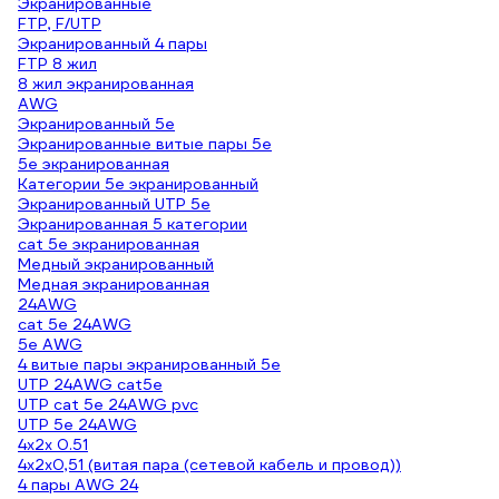
Экранированные
FTP, F/UTP
Экранированный 4 пары
FTP 8 жил
8 жил экранированная
AWG
Экранированный 5е
Экранированные витые пары 5e
5е экранированная
Категории 5е экранированный
Экранированный UTP 5е
Экранированная 5 категории
cat 5e экранированная
Медный экранированный
Медная экранированная
24AWG
cat 5e 24AWG
5e AWG
4 витые пары экранированный 5е
UTP 24AWG cat5e
UTP cat 5e 24AWG pvc
UTP 5e 24AWG
4х2х 0.51
4х2х0,51 (витая пара (сетевой кабель и провод))
4 пары AWG 24