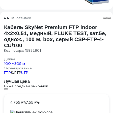
4.4
99 отзывов
Кабель SkyNet Premium FTP indoor
4x2x0,51, медный, FLUKE TEST, кат.5e,
однож., 100 м, box, серый CSP-FTP-4-
CU/100
Код товара: 15932901
Длина
100 м
305 м
Экранирование
FTP
S/FTP
UTP
Лучшая цена
Ниже средней рыночной
4 755 ₽
47.55 ₽/м
Начислим 47 бонусов