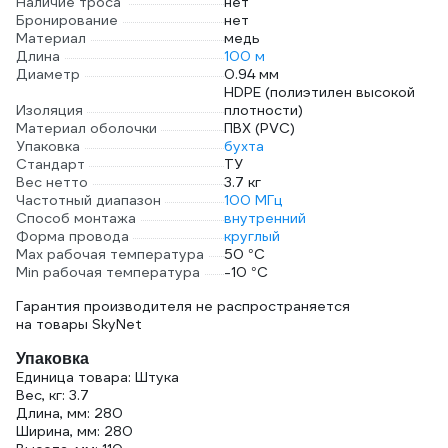
Наличие троса
нет
Бронирование
нет
Материал
медь
Длина
100 м
Диаметр
0.94 мм
HDPE (полиэтилен высокой
Изоляция
плотности)
Материал оболочки
ПВХ (PVC)
Упаковка
бухта
Стандарт
ТУ
Вес нетто
3.7 кг
Частотный диапазон
100 МГц
Способ монтажа
внутренний
Форма провода
круглый
Max рабочая температура
50 °С
Min рабочая температура
-10 °С
Гарантия производителя не распространяется
на товары SkyNet
Упаковка
Единица товара: Штука
Вес, кг: 3.7
Длина, мм: 280
Ширина, мм: 280