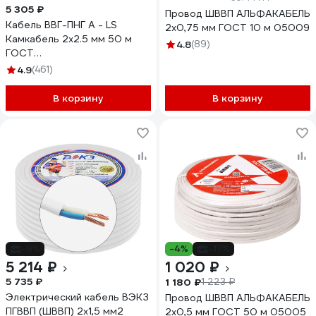
5 305 ₽
Провод ШВВП АЛЬФАКАБЕЛЬ
Кабель ВВГ-ПНГ А - LS
2х0,75 мм ГОСТ 10 м 05009
Камкабель 2x2.5 мм 50 м
4.8
(89)
ГОСТ
1157К20HD00070А0050М
4.9
(461)
В корзину
В корзину
-9%
-4%
-17%
5 214 ₽
1 020 ₽
5 735 ₽
1 180 ₽
1 223 ₽
Электрический кабель ВЭКЗ
Провод ШВВП АЛЬФАКАБЕЛЬ
ПГВВП (ШВВП) 2x1,5 мм2
2х0,5 мм ГОСТ 50 м 05005