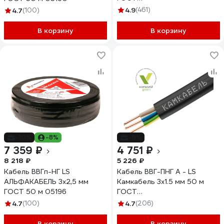
1157К20FD00070А0020М
4.9
(461)
4.7
(100)
В корзину
В корзину
-10%
-8%
-9%
7 359 ₽
4 751 ₽
8 218 ₽
5 226 ₽
Кабель ВВГп-НГ LS
Кабель ВВГ-ПНГ А - LS
АЛЬФАКАБЕЛЬ 3х2,5 мм
Камкабель 3x1.5 мм 50 м
ГОСТ 50 м 05196
ГОСТ
1157К30FG00070А0050М
4.7
(100)
4.7
(206)
В корзину
В корзину