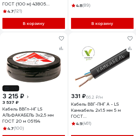
ГОСТ (100 м) 43805
4.8
(89)
VEKZ00037
4.7
(121)
В корзину
В корзину
-9%
3 215 ₽
331 ₽
66.2 ₽/м
3 537 ₽
Кабель ВВГ-ПНГ А - LS
Кабель ВВГп-НГ LS
Камкабель 2x1.5 мм 5 м
АЛЬФАКАБЕЛЬ 3х2,5 мм
ГОСТ
ГОСТ 20 м 05194
1157К20FD00070А0005М
4.9
(461)
4.7
(100)