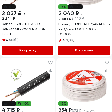
-9%
-3%
-17%
2 037 ₽
2 040 ₽
2 241 ₽
2 361 ₽
2 446 ₽
Кабель ВВГ-ПНГ А - LS
Провод ШВВП АЛЬФАКАБЕЛЬ
Камкабель 2x2.5 мм 20м
2х0,5 мм ГОСТ 100 м
ГОСТ
05006
1157К20HD00070А0020М
4.9
(461)
4.8
(89)
В корзину
В корзину
-11%
-10%
-5%
4 715 ₽
354 ₽
373 ₽
35.4 ₽/м