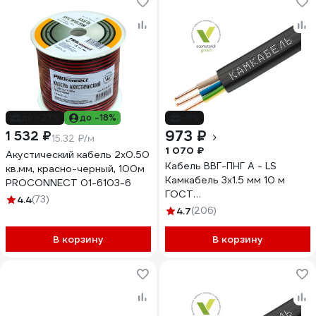
до -27%
до -18%
-9%
973 ₽
1 532 ₽
15.32 ₽/м
1 070 ₽
Акустический кабель 2х0.50
Кабель ВВГ-ПНГ А - LS
кв.мм, красно-черный, 100м
Камкабель 3x1.5 мм 10 м
PROCONNECT 01-6103-6
ГОСТ
4.4
(73)
1157К30FG00070А0010М
4.7
(206)
В корзину
В корзину