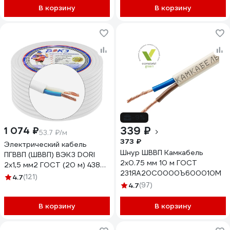
В корзину
В корзину
-9%
339 ₽
1 074 ₽
53.7 ₽/м
373 ₽
Электрический кабель
Шнур ШВВП Камкабель
ПГВВП (ШВВП) ВЭКЗ DORI
2x0.75 мм 10 м ГОСТ
2x1,5 мм2 ГОСТ (20 м) 43829
231ЯA20C0000Ъ600010М
VEKZ00261
4.7
(121)
4.7
(97)
В корзину
В корзину