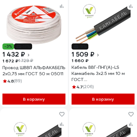
-3%
-17%
-9%
1 432 ₽
1 509 ₽
1 660 ₽
1 672 ₽
1 729 ₽
Кабель ВВГ-ПНГ(А)-LS
Провод ШВВП АЛЬФАКАБЕЛЬ
Камкабель 3x2.5 мм 10 м
2х0,75 мм ГОСТ 50 м 05011
ГОСТ
4.8
(89)
1157К30HG00070А0010М
4.7
(206)
В корзину
В корзину