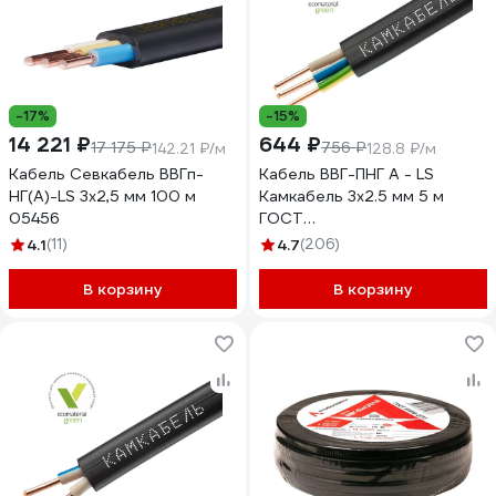
-17%
-15%
14 221 ₽
644 ₽
17 175 ₽
756 ₽
142.21 ₽/м
128.8 ₽/м
Кабель Севкабель ВВГп-
Кабель ВВГ-ПНГ А - LS
НГ(А)-LS 3х2,5 мм 100 м
Камкабель 3x2.5 мм 5 м
05456
ГОСТ
1157К30HG00070А0005М
4.1
(11)
4.7
(206)
В корзину
В корзину