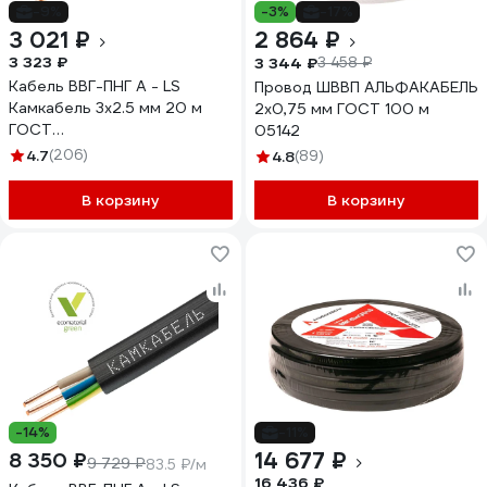
-9%
-3%
-17%
3 021 ₽
2 864 ₽
3 323 ₽
3 344 ₽
3 458 ₽
Кабель ВВГ-ПНГ А - LS
Провод ШВВП АЛЬФАКАБЕЛЬ
Камкабель 3x2.5 мм 20 м
2х0,75 мм ГОСТ 100 м
ГОСТ
05142
1157К30HG00070А0020М
4.7
(206)
4.8
(89)
В корзину
В корзину
-14%
-11%
14 677 ₽
8 350 ₽
9 729 ₽
83.5 ₽/м
16 436 ₽