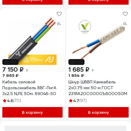
-9%
-9%
7 150 ₽
1 685 ₽
7 865 ₽
1 854 ₽
Кабель силовой
Шнур ШВВП Камкабель
Подольсккабель ВВГ-ПнгА
2x0.75 мм 50 м ГОСТ
3х2.5 N,PE 50м. 69046-50
231ЯA20C0000Ъ600050М
4.6
(70)
4.7
(97)
В корзину
В корзину