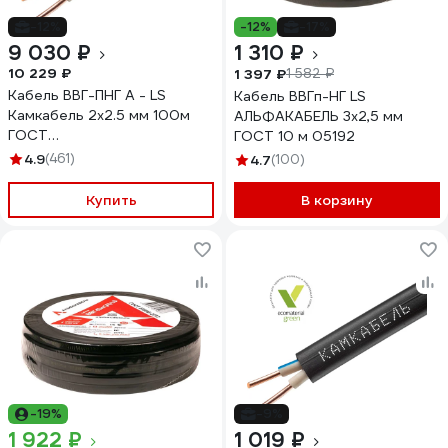
-12%
-12%
-17%
9 030 ₽
1 310 ₽
10 229 ₽
1 397 ₽
1 582 ₽
Кабель ВВГ-ПНГ А - LS
Кабель ВВГп-НГ LS
Камкабель 2x2.5 мм 100м
АЛЬФАКАБЕЛЬ 3х2,5 мм
ГОСТ
ГОСТ 10 м 05192
1157К20HD00070А0100М
4.9
(461)
4.7
(100)
Купить
В корзину
-19%
-9%
1 922 ₽
1 019 ₽