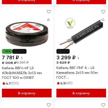
-15%
-17%
-9%
7 781 ₽
3 299 ₽
3 629 ₽
8 008 ₽
9 397 ₽
Кабель ВВГ-ПНГ А - LS
Кабель ВВГп-НГ LS
Камкабель 2x1.5 мм 50м
АЛЬФАКАБЕЛЬ 3х1,5 мм
ГОСТ
ГОСТ 100 м 05187
1157К20FD00070А0050М
4.9
(461)
4.7
(100)
В корзину
В корзину