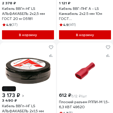
2 378 ₽
1 121 ₽
Кабель ВВГп-НГ LS
Кабель ВВГ-ПНГ А - LS
АЛЬФАКАБЕЛЬ 2х2,5 мм
Камкабель 2x2.5 мм 10м
ГОСТ 20 м 05181
ГОСТ
1157К20HD00070А0010М
4.9
(37)
4.9
(461)
В корзину
В корзину
-9%
3 173 ₽
612 ₽
6.12 ₽/шт
3 490 ₽
Плоский разъем РППИ-М 1,5-
Кабель ВВГп-НГ LS
6,3 КВТ 49620
АЛЬФАКАБЕЛЬ 2х1,5 мм
(8)