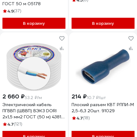
4.3
ГОСТ 50 м 05178
4.9
(37)
В корзину
В корзину
2 660 ₽
214 ₽
53.2 ₽/м
10.7 ₽/шт
Электрический кабель
Плоский разъем КВТ РППИ-М
ПГВВП (ШВВП) ВЭКЗ DORI
2,5-6,3 20шт. 91029
2x1,5 мм2 ГОСТ (50 м) 43812
4.7
(18)
VEKZ00263
4.7
(121)
В корзину
В корзину