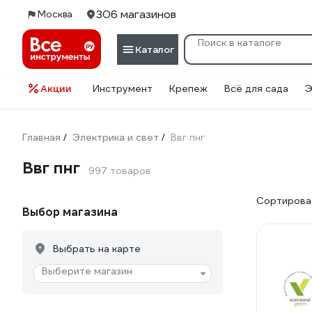
306 магазинов
Москва
Каталог
Акции
Инструмент
Крепеж
Всё для сада
Э
Главная
Электрика и свет
Ввг пнг
/
/
Ввг пнг
997 товаров
Сортироват
Выбор магазина
Выбрать на карте
Выберите магазин