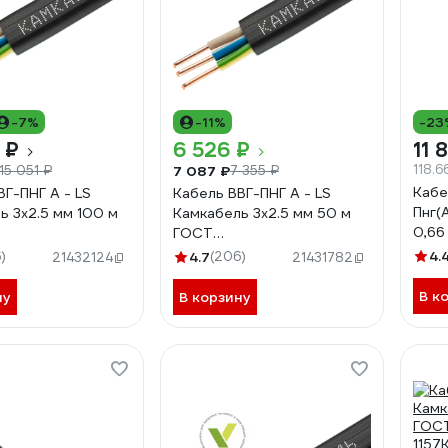
-7%
-11%
-23
 ₽
6 526 ₽
11 
118.6
7 087 ₽
15 051 ₽
7 355 ₽
Кабе
ВГ-ПНГ А - LS
Кабель ВВГ-ПНГ А - LS
Пнг(А
ь 3x2.5 мм 100 м
Камкабель 3x2.5 мм 50 м
0,66
ГОСТ
4663
HG00070А0100М
1157К30HG00070А0050М
4.
)
4.7
(206)
21432124
21431782
В к
ну
В корзину