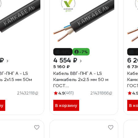
-12%
-7%
-
 ₽
4 554 ₽
6 2
5 160 ₽
6 73
ВГ-ПНГ А - LS
Кабель ВВГ-ПНГ А - LS
Кабе
ь 2x1.5 мм 50м
Камкабель 2x2.5 мм 50 м
Камк
ГОСТ
ГОС
0FD00070А0050М
1157К20HD00070А0050М
115
4.9
(461)
4.
21432118
21431866
ну
В корзину
В к