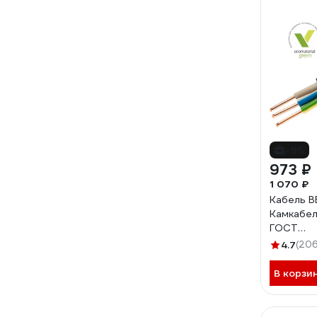
-9%
973 ₽
1 070 ₽
Кабель В
Камкабель
ГОСТ
1157К30
4.7
(206
В корзи