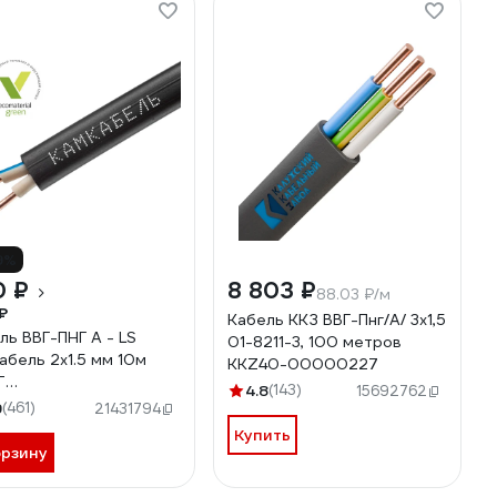
9%
0 ₽
8 803 ₽
88.03 ₽/м
₽
Кабель ККЗ ВВГ-Пнг/А/ 3x1,5
ль ВВГ-ПНГ А - LS
01-8211-3, 100 метров
абель 2x1.5 мм 10м
KKZ40-00000227
Т
4.8
(143)
15692762
7К20FD00070А0010М
9
(461)
21431794
Купить
орзину