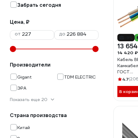
Забрать сегодня
Цена, ₽
от
до
-9%
13 654
14 420 ₽
Кабель В
Производители
Камкабел
ГОСТ
Gigant
TDM ELECTRIC
1157К30
4.7
(206
ЭРА
В корзи
Показать еще 20
Страна производства
Китай