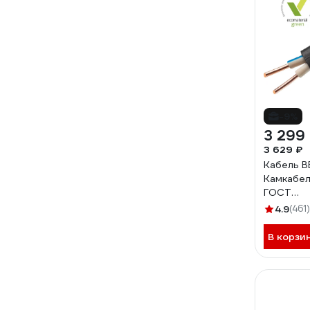
-9%
3 299
3 629 ₽
Кабель В
Камкабел
ГОСТ
1157К2
4.9
(461)
В корзи