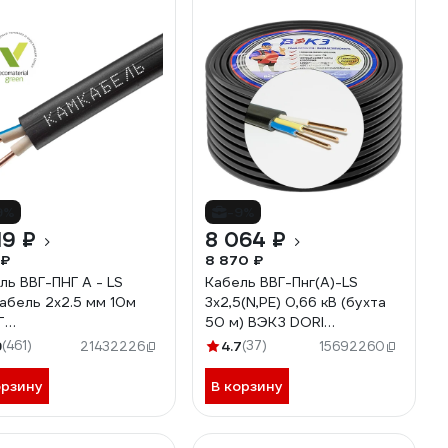
9%
-9%
19 ₽
8 064 ₽
 ₽
8 870 ₽
ль ВВГ-ПНГ А - LS
Кабель ВВГ-Пнг(А)-LS
абель 2x2.5 мм 10м
3х2,5(N,PE) 0,66 кВ (бухта
Т
50 м) ВЭКЗ DORI
7К20HD00070А0010М
VEKZ00149
9
(461)
4.7
(37)
21432226
15692260
орзину
В корзину