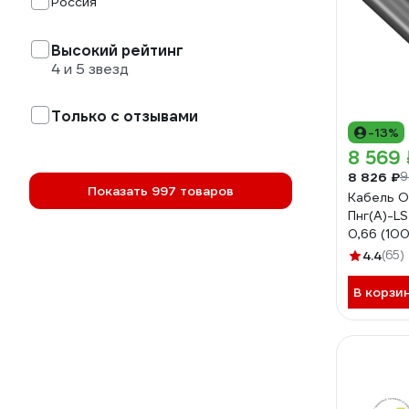
Россия
Высокий рейтинг
4 и 5 звезд
Только с отзывами
-13%
8 569 
8 826 ₽
9
Показать 997 товаров
Кабель О
Пнг(А)-LS 
0,66 (10
4662
4.4
(65)
В корзи