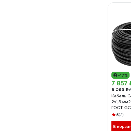
-17%
7 857 
8 093 ₽
9
Кабель G
2x1,5 мм2
ГОСТ GC
5
(7)
В корзи