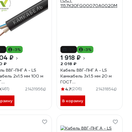
8%
-3%
-5%
-3%
04 ₽
1 918 ₽
0 ₽
2 018 ₽
ль ВВГ-ПНГ А - LS
Кабель ВВГ-ПНГ А - LS
абель 2x1.5 мм 100 м
Камкабель 3x1.5 мм 20 м
Т
ГОСТ
7К20FD00070А0100М
1157К30FG00070А0020М
9
(461)
4.7
(206)
21431956
21431854
орзину
В корзину