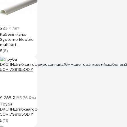
223 ₽
/шт
Кабель-канал
Systeme Electric
multiset
20x12x2000 мм,
5
(8)
арочной формы,
пвх, белый
IMT20120WH
9 288 ₽
185.76 ₽/м
Труба
DKCПНДгибкаягофрированнаяд16ммцветоранжевыйскабелем3
50м 7S91650DIY
5
(11)