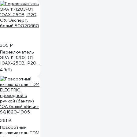
0300-114
305 ₽
Переключатель
ЭРА 11-1203-01
10АХ-250В, IP20,
ОУ, Эксперт,
4.9
(9)
белый Б0020660
261 ₽
Поворотный
выключатель TDM