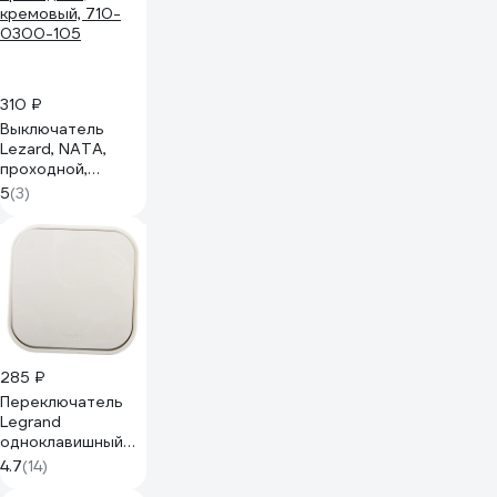
индикатором,
кремовый SchE
BA10-007K
310 ₽
Выключатель
Lezard, NATA,
проходной,
кремовый, 710-
5
(3)
0300-105
285 ₽
Переключатель
Legrand
одноклавишный
Legrand Quteo
4.7
(14)
IP20 10А 250В