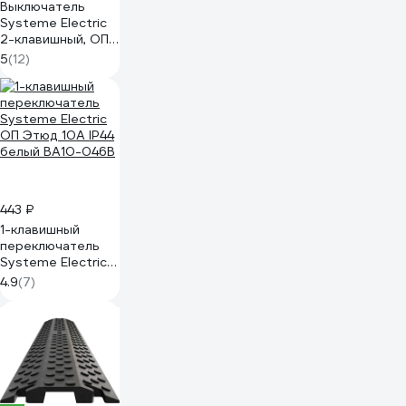
Выключатель
Systeme Electric
2-клавишный, ОП
Этюд 10А IP44
5
(12)
белый SchE BA10-
042B
443 ₽
1-клавишный
переключатель
Systeme Electric
ОП Этюд 10А IP44
4.9
(7)
белый BA10-046B