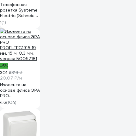
Телефонная
розетка Systeme
Electric (Schneider
Electric) Этюд,
1
(1)
белый TELA-001B
-5%
301 ₽
316 ₽
20.07 ₽/м
Изолента на
основе флиса ЭРА
PRO
PROFLEEC1915 19
4.6
(104)
мм, 15 м, 0,3 мм,
черная Б0057181