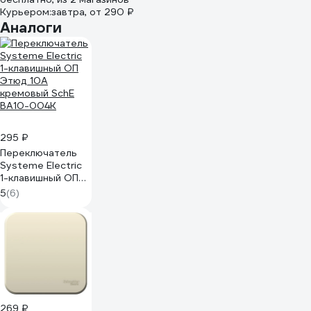
Курьером:
завтра,
от 290 ₽
Аналоги
295 ₽
Переключатель
Systeme Electric
1-клавишный ОП
Этюд 10А
5
(6)
кремовый SchE
BA10-004K
269 ₽