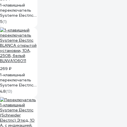
1-клавишный
переключатель
Systeme Electric
BLANCA открытой
5
(1)
установки, 10А,
250B, молочный
BLNVA106012
269 ₽
1-клавишный
переключатель
Systeme Electric
BLANCA открытой
4.8
(13)
установки, 10А,
250B, белый
BLNVA106011