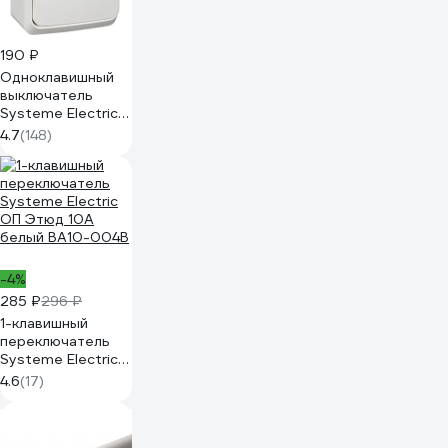
190 ₽
Одноклавишный
выключатель
Systeme Electric
ОП Этюд 10А IP20
4.7
(148)
белый BA10-001B
-4%
285 ₽
296 ₽
1-клавишный
переключатель
Systeme Electric
ОП Этюд 10А
4.6
(17)
белый BA10-004B