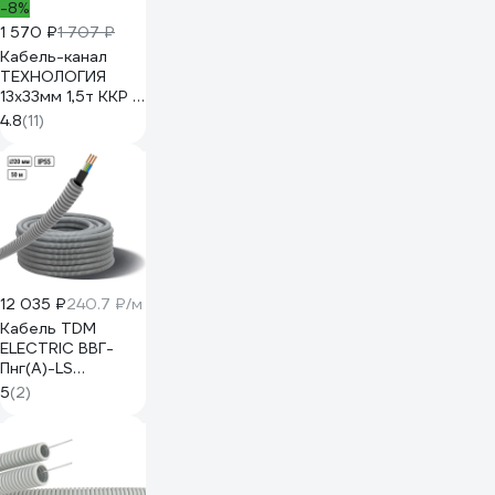
-8%
1 570 ₽
1 707 ₽
Кабель-канал
ТЕХНОЛОГИЯ
13x33мм 1,5т ККР 1-
1,5 черный 00-
4.8
(11)
00005509
12 035 ₽
240.7 ₽/м
Кабель TDM
ELECTRIC ВВГ-
Пнг(А)-LS
3х2,5ок(N,PE)-0,66
5
(2)
ГОСТ в
гофрированной
трубе ПВХ d20
серая (50 м)
SQ0140-2002