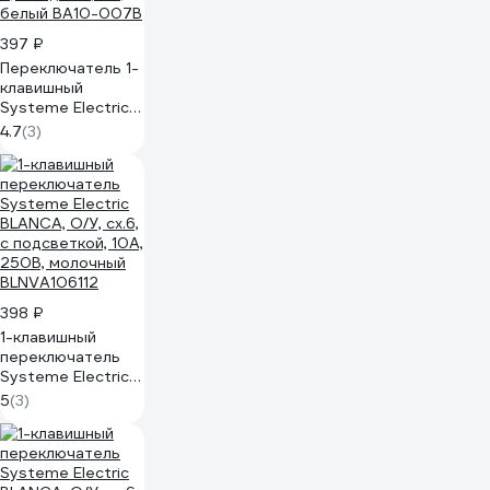
397 ₽
Переключатель 1-
клавишный
Systeme Electric
(Schneider
4.7
(3)
Electric) Этюд, 10
А, с индикацией,
белый BA10-007B
398 ₽
1-клавишный
переключатель
Systeme Electric
BLANCA, О/У, cх.6,
5
(3)
с подсветкой, 10А,
250B, молочный
BLNVA106112