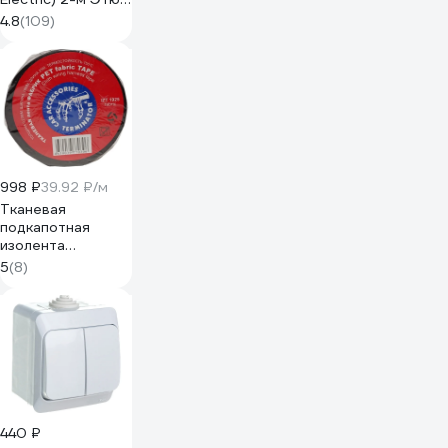
16 А, с
4.8
(109)
заземлением,
белый PA16-007B
998 ₽
39.92 ₽/м
Тканевая
подкапотная
изолента
Terminator Izt
5
(8)
1925 fabric, 19мм х
25м, толщина
0,25мм 2000832
440 ₽