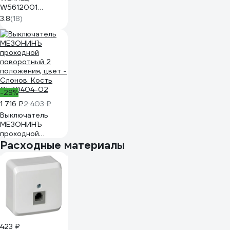
W5612001
одноклавишный
3.8
(18)
(белый) ретро
a051317
-29%
1 716 ₽
2 403 ₽
Выключатель
МЕЗОНИНЪ
проходной
поворотный 2
Расходные материалы
положения, цвет -
Слонов. Кость
GE70404-02
423 ₽