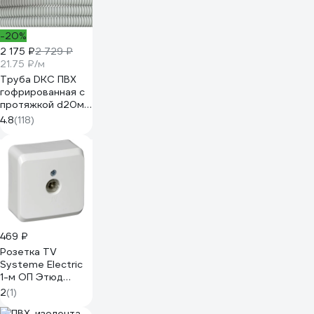
-20%
2 175 ₽
2 729 ₽
21.75 ₽/м
Труба DKC ПВХ
гофрированная c
протяжкой d20мм
упаковка 100м
4.8
(118)
91920DIYVI
469 ₽
Розетка TV
Systeme Electric
1-м ОП Этюд
белая SchE TVA-
2
(1)
002B