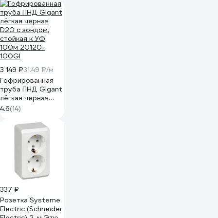
3 149 ₽
31.49 ₽/м
Гофрированная
труба ПНД Gigant
лёгкая черная
D20 с зондом,
4.6
(14)
стойкая к УФ
100м 20120-
100GI
337 ₽
Розетка Systeme
Electric (Schneider
Electric) 2-м Этюд,