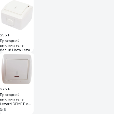
винтовые зажимы
накладной монтаж
слоновая кость
782234
295 ₽
Проходной
выключатель
белый Ната Lezard
710-0200-105
276 ₽
Проходной
выключатель
Lezard DEMET с
подсветкой,
5
(1)
кремовый 711-