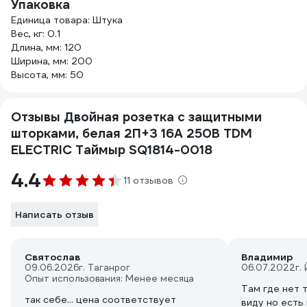
Упаковка
Единица товара: Штука
Вес, кг: 0.1
Длина, мм: 120
Ширина, мм: 200
Высота, мм: 50
Отзывы Двойная розетка с защитными
шторками, белая 2П+З 16А 250В TDM
ELECTRIC Таймыр SQ1814-0018
4.4
11 отзывов
Написать отзыв
Святослав
Владимир
09.06.2026
г. Таганрог
06.07.2022
г.
Опыт использования: Менее месяца
Там где нет 
так себе... цена соответствует
виду но есть 