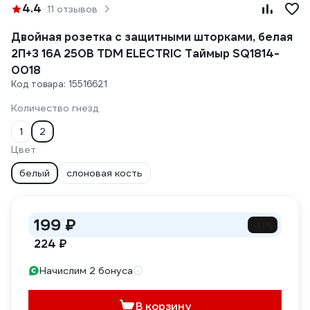
4.4
11 отзывов
Двойная розетка с защитными шторками, белая
2П+З 16А 250В TDM ELECTRIC Таймыр SQ1814-
0018
Код товара: 15516621
Количество гнезд
1
2
Цвет
белый
слоновая кость
199 ₽
-11%
224 ₽
Начислим 2 бонуса
В корзину