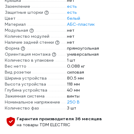
Крышка
нет
Заземление
есть
Защитные шторки
есть
Цвет
белый
Материал
АБС-пластик
Модульная
нет
Количество модулей
нет
Наличие задней стенки
нет
Форма
прямоугольная
Ориентация монтажа
универсальная
Количество в упаковке
1 шт
Вес нетто
0.088 кг
Вид розетки
силовая
Ширина устройства
80.5 мм
Высота устройства
118 мм
Глубина устройства
40 мм
Зажимная система
винты
Номинальное напряжение
250 В
Количество фаз
3 шт
Гарантия производителя 36 месяцев
на товары TDM ELECTRIC