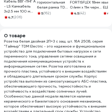
Кабель ВВГ-ПНГ А
горизонтальная
FORTISFLEX 18мм х
выкл
- LS Камкабель
белая рамка TDM
0.4мм х 11м черная
ELEC
3x2.5 мм 100 м
ELECTRIC Таймыр
71242
подс
5
(162)
4.5
(42)
4.
ГОСТ
4.7
(206)
SQ1814-0030
белы
1157К30HG00070А0100М
SQ18
О товаре
Розетка белая двойная 2П+З с защ. шт. 16А 250В, серия
"Таймыр" TDM Electric - это надежное и функциональное
устройство для подключения бытовых нагрузок к сети
переменного тока, управления сетями освещения и
подключения коммуникационных устройств к
информационным сетям. Розетка изготовлена из
прочного пластика, устойчивого к внешним воздействиям
и обладающего длительным сроком службы. Корпус
устройства выполнен из самозатухающего АБС-пластика,
обеспечивающего прочность, термостойкость и
устойчивость к воздействию солнечных лучей.
Особенностью данной модели является наличие
керамического и бакелитового основания механизмов,
которое обеспечивает высокую устойчивость к внешним
воздействиям и длительный срок службы. Устройство