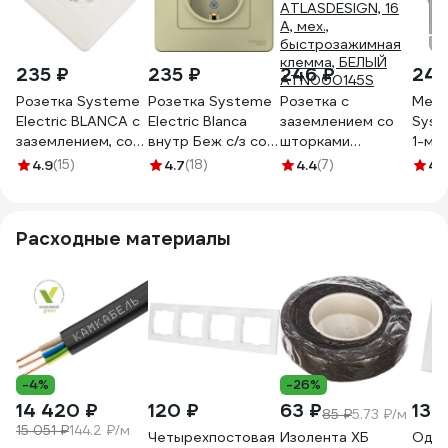
235 ₽
235 ₽
246 ₽
241
Розетка Systeme
Розетка Systeme
Розетка с
Меха
Electric BLANCA с
Electric Blanca
заземлением со
Syst
заземлением, со
внутр Беж с/з со
шторками
1-м 
шторками,
шторками, 16А,
Systeme Electric
DESI
4.9
(15)
4.7
(18)
4.4
(7)
4.
МОЛОЧНЫЙ
250В SE
ATLASDESIGN, 16
зазе
BLNRS001112
BLNRS001117
А, мех.,
защи
быстрозажимная
16А 
Расходные материалы
клемма, БЕЛЫЙ
ATN
ATN000145S
-4%
-26%
14 420 ₽
120 ₽
63 ₽
130
85 ₽
5.73 ₽/м
15 051 ₽
144.2 ₽/м
Четырехпостовая
Изолента ХБ
Одно