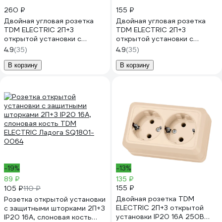
260 ₽
155 ₽
Двойная угловая розетка
Двойная угловая розетка
TDM ELECTRIC 2П+3
TDM ELECTRIC 2П+3
открытой установки с
открытой установки с
защитными шторками IP20
защитными шторками IP20
4.9
(35)
4.9
(35)
250В 16А бук "Ладога"
250В 16А слоновая кость
SQ1801-0343
"Ладога" SQ1801-0243
В корзину
В корзину
-19%
-13%
89 ₽
135 ₽
155 ₽
105 ₽
110 ₽
Двойная розетка TDM
Розетка открытой установки
ELECTRIC 2П+3 открытой
с защитными шторками 2П+З
установки IP20 16А 250В
IP20 16А, слоновая кость