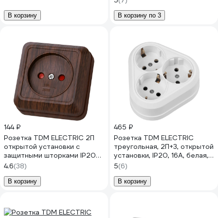
5
(7)
В корзину
В корзину по 3
144 ₽
465 ₽
Розетка TDM ELECTRIC 2П
Розетка TDM ELECTRIC
открытой установки с
треугольная, 2П+3, открытой
защитными шторками IP20
установки, IP20, 16A, белая,
10А, бук, серия "Ладога"
Ладога SQ1801-0138
4.6
(38)
5
(6)
SQ1801-0037
В корзину
В корзину