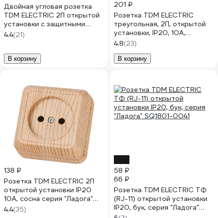
201 ₽
Двойная угловая розетка
TDM ELECTRIC 2П открытой
Розетка TDM ELECTRIC
установки с защитными
треугольная, 2П, открытой
шторками IP20 250В 10А
установки, IP20, 10А,
4.4
(21)
сосна "Ладога" SQ1801-0442
слоновая кость, Ладога
4.8
(23)
SQ1801-0236
В корзину
В корзину
-12%
138 ₽
58 ₽
66 ₽
Розетка TDM ELECTRIC 2П
открытой установки IP20
Розетка TDM ELECTRIC TФ
10А, сосна серия "Ладога"
(RJ-11) открытой установки
SQ1801-0049
IP20, бук, серия "Ладога"
4.4
(35)
SQ1801-0041