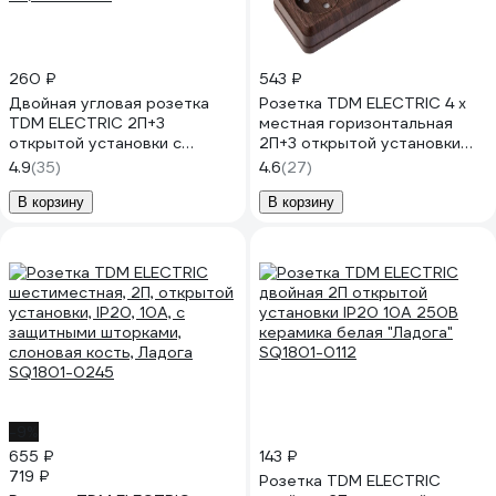
260 ₽
543 ₽
Двойная угловая розетка
Розетка TDM ELECTRIC 4 х
TDM ELECTRIC 2П+3
местная горизонтальная
открытой установки с
2П+3 открытой установки
защитными шторками IP20
IP20 16A с защитными
4.9
(35)
4.6
(27)
250В 16А сосна "Ладога"
шторками бук, серия
SQ1801-0443
"Ладога" SQ1801-0331
В корзину
В корзину
-9%
655 ₽
143 ₽
719 ₽
Розетка TDM ELECTRIC