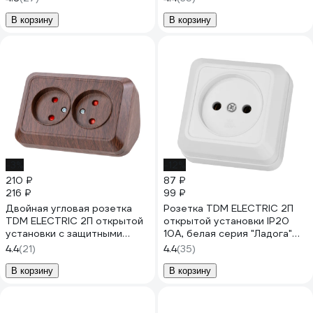
слоновая кость Ладога
SQ1801-0221
В корзину
В корзину
-3%
-12%
210 ₽
87 ₽
216 ₽
99 ₽
Двойная угловая розетка
Розетка TDM ELECTRIC 2П
TDM ELECTRIC 2П открытой
открытой установки IP20
установки с защитными
10А, белая серия "Ладога"
шторками IP20 250В 10А бук
SQ1801-0013
4.4
(21)
4.4
(35)
"Ладога" SQ1801-0342
В корзину
В корзину