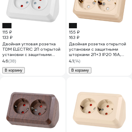
-14%
-5%
115 ₽
155 ₽
133 ₽
163 ₽
Двойная угловая розетка
Двойная розетка открытой
TDM ELECTRIC 2П открытой
установки с защитными
установки с защитными
шторками 2П+З IP20 16А,
шторками IP20 250В 10А
слоновая кость TDM
4.6
(38)
4.1
(14)
белая "Ладога" SQ1801-
ELECTRIC Ладога SQ1801-
0022
0066
В корзину
В корзину