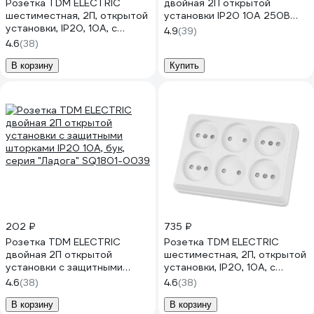
Розетка TDM ELECTRIC
двойная 2П открытой
шестиместная, 2П, открытой
установки IP20 10А 250В
установки, IP20, 10А, с
керамика белая "Ладога"
4.9
(39)
защитными шторками,
SQ1801-0112
4.6
(38)
слоновая кость, Ладога
SQ1801-0245
В корзину
Купить
202 ₽
735 ₽
Розетка TDM ELECTRIC
Розетка TDM ELECTRIC
двойная 2П открытой
шестиместная, 2П, открытой
установки с защитными
установки, IP20, 10A, с
шторками IP20 10А, бук,
защитными шторками, белая,
4.6
(38)
4.6
(38)
серия "Ладога" SQ1801-0039
Ладога SQ1801-0141
В корзину
В корзину