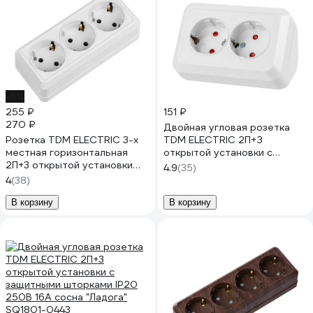
-6%
255 ₽
151 ₽
270 ₽
Двойная угловая розетка
Розетка TDM ELECTRIC 3-х
TDM ELECTRIC 2П+З
местная горизонтальная
открытой установки с
2П+3 открытой установки
защитными шторками IP20
4.9
(35)
IP20 16A белая "Ладога"
250В 16А белая "Ладога"
4
(38)
SQ1801-0126
SQ1801-0067
В корзину
В корзину