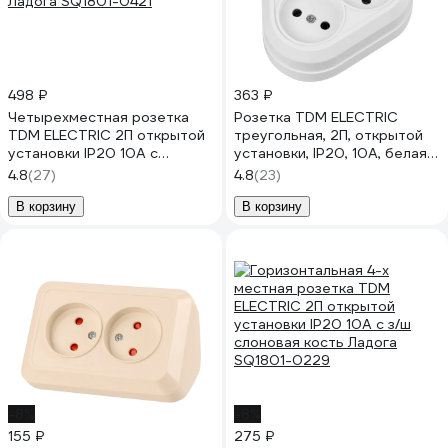
498 ₽
363 ₽
Четырехместная розетка
Розетка TDM ELECTRIC
TDM ELECTRIC 2П открытой
треугольная, 2П, открытой
установки IP20 10A с
установки, IP20, 10A, белая,
защитными шторками сосна
Ладога SQ1801-0136
4.8
(27)
4.8
(23)
Ладога SQ1801-0421
В корзину
В корзину
-8%
-8%
155 ₽
275 ₽