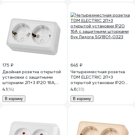
175 ₽
645 ₽
Двойная розетка открытой
Четырехместная розетка
установки с защитными
TDM ELECTRIC 2П+3
шторками 2П+З IP20 16А,
открытой установки IP20
белый TDM ELECTRIC Ладога
16A с защитными шторками
4.1
(14)
4.6
(33)
SQ1801-0062
бук Ладога SQ1801-0323
В корзину
В корзину