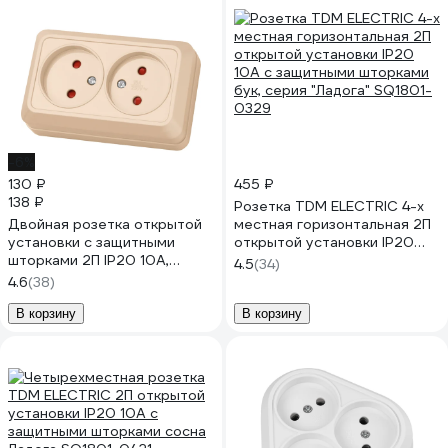
-6%
130 ₽
455 ₽
138 ₽
Розетка TDM ELECTRIC 4-х
Двойная розетка открытой
местная горизонтальная 2П
установки с защитными
открытой установки IP20
шторками 2П IP20 10А,
10A с защитными шторками
4.5
(34)
слоновая кость TDM
бук, серия "Ладога" SQ1801-
4.6
(38)
ELECTRIC Ладога SQ1801-
0329
0065
В корзину
В корзину