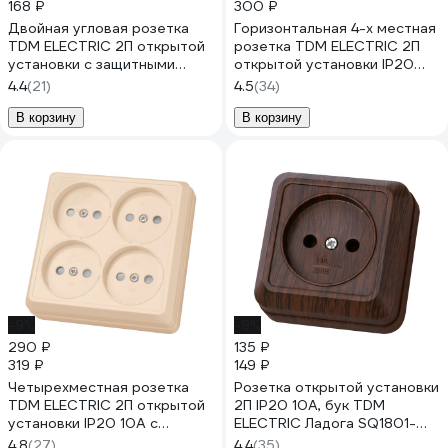
168 ₽
300 ₽
Двойная угловая розетка
Горизонтальная 4-х местная
TDM ELECTRIC 2П открытой
розетка TDM ELECTRIC 2П
установки с защитными
открытой установки IP20
шторками IP20 250В 10А
10A с з/ш слоновая кость
4.4
(21)
4.5
(34)
слолоная кость "Ладога"
Ладога SQ1801-0229
SQ1801-0242
В корзину
В корзину
-9%
-9%
290 ₽
135 ₽
319 ₽
149 ₽
Четырехместная розетка
Розетка открытой установки
TDM ELECTRIC 2П открытой
2П IP20 10А, бук TDM
установки IP20 10А с
ELECTRIC Ладога SQ1801-
защитными шторками
0033
4.8
(27)
4.4
(35)