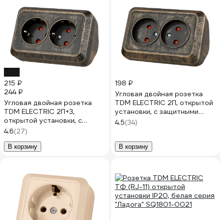
-12%
215 ₽
198 ₽
244 ₽
Угловая двойная розетка
Угловая двойная розетка
TDM ELECTRIC 2П, открытой
TDM ELECTRIC 2П+3,
установки, с защитными
открытой установки, с
шторками, IP20, 250В, 10А,
4.5
(34)
защитными шторками, IP20,
бронза "Ладога" SQ1801-
4.6
(27)
250В, 16А, бронза "Ладога"
0289
SQ1801-0290
В корзину
В корзину