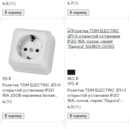
(керамика) сл. кость "Ладога"
TDM ELECTRIC Ладога
4.7
(9)
4.9
(35)
SQ1801-0213
SQ1801-0064
В корзину
В корзину
-6%
113 ₽
160 ₽
170 ₽
Розетка TDM ELECTRIC 2П+3
открытой установки IP20
Розетка TDM ELECTRIC 2П+З
16А 250В керамика белая
открытой установки IP20
"Ладога" SQ1801-0111
16А, сосна, серия "Ладога"
4
(38)
SQ1801-0050
4.3
(95)
В корзину
В корзину