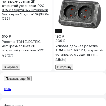
-9%
510 ₽
190 ₽
209 ₽
Розетка TDM ELECTRIC
четырехместная 2П
Угловая двойная розетка
открытой установки IP20
TDM ELECTRIC 2П, открытой
10A с защитными шторками
установки, с защитными
4.8
(27)
бук, серия "Ладога" SQ1801-
шторками, IP20, 250В, 10А,
4.5
(34)
0321
серебро "Ладога" SQ1801-
0389
В корзину
В корзину
Показать еще 40
1
2
3
4
Часто ищут