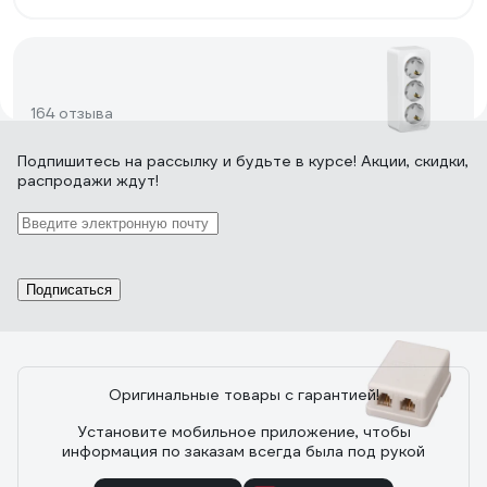
164 отзыва
Подпишитесь
на рассылку
и будьте в курсе! Акции, скидки,
распродажи ждут!
Отзыв о розетке Systeme Electric BLANCA
ОП 16А 250В BLNRA010311 1210469
11.06.2022
Слепушкин Александр
Нормальная качественная розетка
Подписаться
Оригинальные товары с гарантией!
10 отзывов
Установите мобильное приложение, чтобы
информация по заказам всегда была под рукой
Отзыв о розетке REXANT 2, 6P-4C 03-