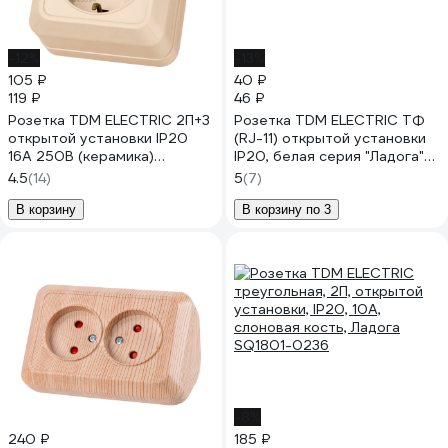
-12%
-13%
105 ₽
40 ₽
119 ₽
46 ₽
Розетка TDM ELECTRIC 2П+3
Розетка TDM ELECTRIC TФ
открытой установки IP20
(RJ-11) открытой установки
16А 250В (керамика)
IP20, белая серия "Ладога"
слоновая кость "Ладога"
SQ1801-0021
4.5
(14)
5
(7)
SQ1801-0211
В корзину
В корзину по 3
-8%
240 ₽
185 ₽