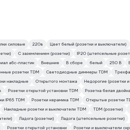
илки силовые
220в
Цвет белый (розетки и выключатели)
етки)
С заземлением (розетки)
IP20 (штепсельные розет
иал абс-пластик
Внешние
В сборе
белый
250 В
енные розетки TDM
Светодиодные диммеры TDM
Трехфа
хни накладные
Открытого монтажа
Недорогие (розетки и
А
Розетки открытой установки TDM
Розетка белая двойн
ки IP65 TDM
Розетки керамика TDM
Открытые розетки 
Накладные розетки и выключатели TDM
TDM (розетки)
атели)
Ладога (розетки)
Ладога (штепсельные розетки)
c
Розетки открытой установки
Розетки и выключатели скр