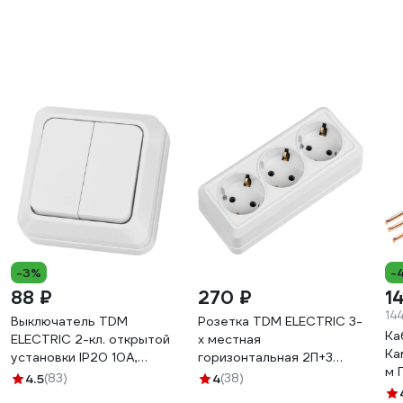
-3%
-
88 ₽
270 ₽
1
14
Выключатель TDM
Розетка TDM ELECTRIC 3-
Ка
ELECTRIC 2-кл. открытой
х местная
Ка
установки IP20 10А,
горизонтальная 2П+3
м 
белый серия "Ладога"
открытой установки IP20
4.5
(83)
4
(38)
11
SQ1801-0003
16A белая "Ладога"