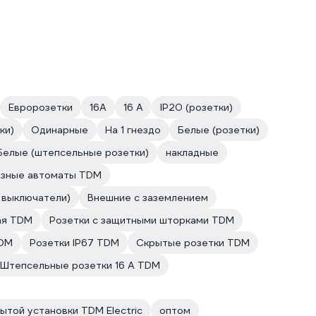
Евророзетки
16А
16 А
IP20 (розетки)
ки)
Одинарные
На 1 гнездо
Белые (розетки)
Белые (штепсельные розетки)
накладные
зные автоматы TDM
 выключатели)
Внешние с заземлением
ая TDM
Розетки с защитными шторками TDM
TDM
Розетки IP67 TDM
Скрытые розетки TDM
Штепсельные розетки 16 А TDM
ытой установки TDM Electric
оптом