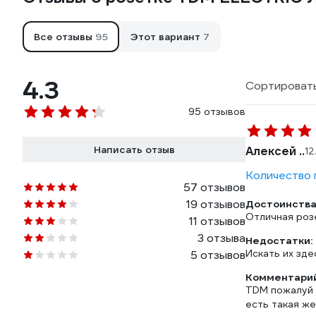
Все отзывы
95
Этот вариант
7
4.3
Сортировать
95 отзывов
Написать отзыв
Алексей ..
12
Количество г
57 отзывов
19 отзывов
Достоинства
Отличная роз
11 отзывов
3 отзыва
Недостатки:
Искать их зде
5 отзывов
Комментарий
TDM пожалуй 
есть такая же