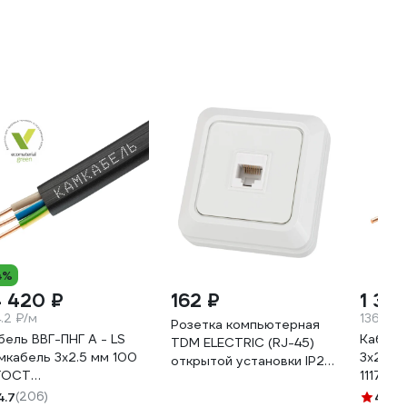
4%
4 420 ₽
162 ₽
1 36
4.2 ₽/м
136.8 ₽
Розетка компьютерная
бель ВВГ-ПНГ А - LS
Кабель
TDM ELECTRIC (RJ-45)
мкабель 3x2.5 мм 100
3x2.5 м
открытой установки IP20,
ГОСТ
1117S
белая Ладога SQ1801-
57К30HG00070А0100М
4.7
(206)
0114
4.7
(2