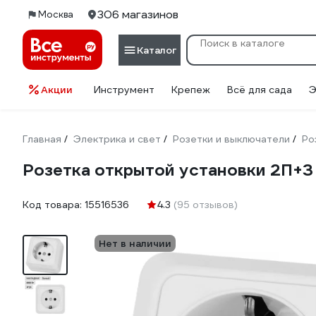
306 магазинов
Москва
Каталог
Акции
Инструмент
Крепеж
Всё для сада
Э
Главная
Электрика и свет
Розетки и выключатели
Ро
/
/
/
Розетка открытой установки 2П+З
Код товара:
15516536
4.3
(95 отзывов)
Нет в наличии