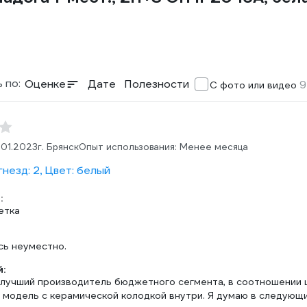
 по:
Оценке
Дате
Полезности
9
С фото или видео
.01.2023
г. Брянск
Опыт использования: Менее месяца
незд: 2, Цвет: белый
:
етка
сь неуместно.
:
лучший производитель бюджетного сегмента, в соотношении ц
 модель с керамической колодкой внутри. Я думаю в следующий