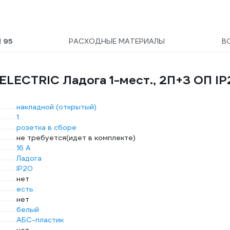
SQ1801-0126
Ы
95
РАСХОДНЫЕ МАТЕРИАЛЫ
В
ELECTRIC Ладога 1-мест., 2П+З ОП IP
накладной (открытый)
1
розетка в сборе
не требуется(идет в комплекте)
16 А
Ладога
IP20
нет
есть
нет
белый
АБС-пластик