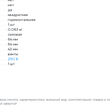
нет
нет
да
квадратная
горизонтальная
1 шт
0.063 кг
силовая
64 мм
64 мм
43 мм
винты
250 В
1 шт
лера менять характеристики, внешний вид, комплектацию товара и м
ой офертой