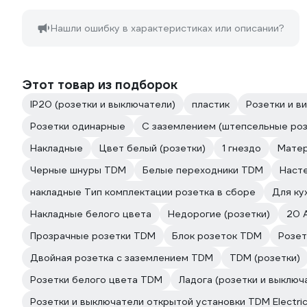
Нашли ошибку в характеристиках или описании?
Этот товар из подборок
IP20 (розетки и выключатели)
пластик
Розетки и в
Розетки одинарные
С заземлением (штепсельные роз
Накладные
Цвет белый (розетки)
1 гнездо
Матер
Черные шнуры TDM
Белые переходники TDM
Наст
накладные Тип комплектации розетка в сборе
Для ку
Накладные белого цвета
Недорогие (розетки)
20 
Прозрачные розетки TDM
Блок розеток TDM
Розет
Двойная розетка с заземлением TDM
TDM (розетки)
Розетки белого цвета TDM
Ладога (розетки и выключ
Розетки и выключатели открытой установки TDM Electri