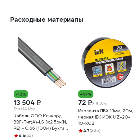
Расходные материалы
-13%
-47%
13 504 ₽
72 ₽
3.6 ₽/м
135.04 ₽/м
Изолента ПВХ 19мм, 20м,
Кабель ООО Конкорд
черная IEK ИЭК UIZ-20-
ВВГ-Пнг(А)-LS 3x2,5ок(N,
10-K02
PE) - 0,66 (100м) Бухта
4.7
(225)
100м 4663
4.4
(65)