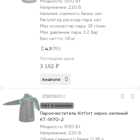
Мощность:
1300 Вт
Напряжение:
220 В
Наличие съемного бачка:
нет
Регулятор расхода пара:
нет
Мах количество пара:
35 г/мин
Max давление пара:
3.2 бар
Вес нетто:
1.8 кг
4.7
(110)
Последняя цена
3 152 ₽
Аналоги
31383903
Нет в наличии
Пароочиститель Kitfort черно-зеленый
КТ-9170-2
Мощность:
1050 Вт
Напряжение:
220 В
Объем съемного бачка:
0.38 л