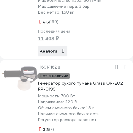
Мах количество пара:
80 г/мин
Max давление пара:
3 бар
Вес нетто:
1.58 кг
4.6
(199)
Последняя цена
11 408 ₽
Аналоги
16014162
Нет в наличии
Генератор сухого тумана Grass OR-E02
RP-0199
Мощность:
700 Вт
Напряжение:
220 В
Объем съемного бачка:
1.3 л
Наличие съемного бачка:
есть
Регулятор расхода пара:
нет
3.3
(7)