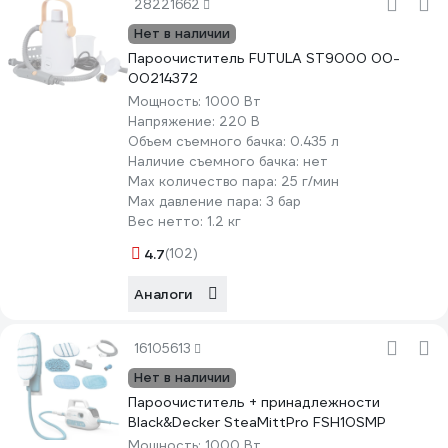
28221662
Нет в наличии
Пароочиститель FUTULA ST9000 00-
00214372
Мощность:
1000 Вт
Напряжение:
220 В
Объем съемного бачка:
0.435 л
Наличие съемного бачка:
нет
Мах количество пара:
25 г/мин
Max давление пара:
3 бар
Вес нетто:
1.2 кг
4.7
(102)
Аналоги
16105613
Нет в наличии
Пароочиститель + принадлежности
Black&Decker SteaMittPro FSH10SMP
Мощность:
1000 Вт