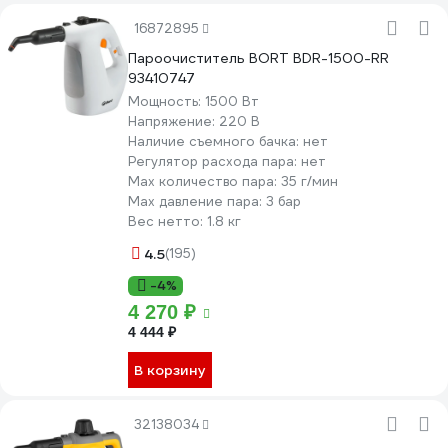
16872895
Пароочиститель BORT BDR-1500-RR
93410747
Мощность:
1500 Вт
Напряжение:
220 В
Наличие съемного бачка:
нет
Регулятор расхода пара:
нет
Мах количество пара:
35 г/мин
Max давление пара:
3 бар
Вес нетто:
1.8 кг
4.5
(195)
-4%
4 270 ₽
4 444 ₽
В корзину
32138034