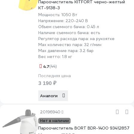
Пароочиститель KITFORT черно-желтый
КТ-9138-3
Мощность:
1050 Вт
Напряжение:
220-240 В
Объем съемного бачка:
0.45 л
Наличие съемного бачка:
есть
Регулятор расхода пара:
на рукоятке
Мах количество пара:
32 г/мин
Max давление пара:
3.2 бар
Вес нетто:
1.8 кг
4.7
(44)
Последняя цена
3 190 ₽
Аналоги
20196940
Нет в наличии
Пароочиститель BORT BDR-1400 93412857