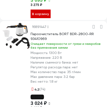
3 095 ₽
3 275 ₽
В корзину
16891447
Пароочиститель BORT BDR-2800-RR
93410969
Очищает поверхности от грязи и микробов
без применения химии
Мощность:
1300 Вт
Напряжение:
220 В
Наличие съемного бачка:
нет
Регулятор расхода пара:
нет
Мах количество пара:
35 г/мин
Max давление пара:
3.2 бар
Вес нетто:
1.8 кг
4.2
(74)
-11%
3 024 ₽