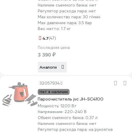
Наличие съемного бачка:
нет
Регулятор расхода пара:
нет
Мах количество пара:
30 г/мин
Max давление пара:
3.5 бар
Вес нетто:
1.7 кг
4.7
(47)
Последняя цена
3 390 ₽
Аналоги
32057934
Нет в наличии
Пароочиститель jvc JH-SC4100
Мощность:
1200 Вт
Напряжение:
220-240 В
Объем съемного бачка:
0.37 л
Наличие съемного бачка:
нет
Регулятор расхода пара:
на рукоятке