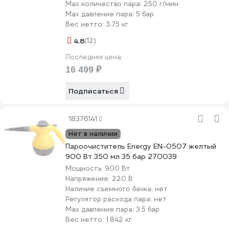
Мах количество пара:
250 г/мин
Max давление пара:
5 бар
Вес нетто:
3.75 кг
4.8
(12)
Последняя цена
16 499 ₽
Подписаться
18376141
Нет в наличии
Пароочиститель Energy EN-0507 желтый
900 Вт 350 мл 35 бар 270039
Мощность:
900 Вт
Напряжение:
220 В
Наличие съемного бачка:
нет
Регулятор расхода пара:
нет
Max давление пара:
3.5 бар
Вес нетто:
1.842 кг