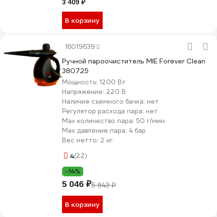
3 409 ₽
В корзину
16019639
Ручной пароочиститель MIE Forever Clean
380725
Мощность:
1200 Вт
Напряжение:
220 В
Наличие съемного бачка:
нет
Регулятор расхода пара:
нет
Мах количество пара:
50 г/мин
Max давление пара:
4 бар
Вес нетто:
2 кг
4
(22)
-14%
5 046 ₽
5 843 ₽
В корзину