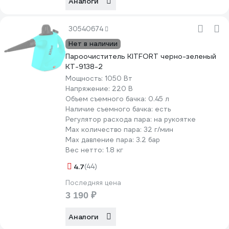
Аналоги
30540674
Нет в наличии
Пароочиститель KITFORT черно-зеленый
КТ-9138-2
Мощность:
1050 Вт
Напряжение:
220 В
Объем съемного бачка:
0.45 л
Наличие съемного бачка:
есть
Регулятор расхода пара:
на рукоятке
Мах количество пара:
32 г/мин
Max давление пара:
3.2 бар
Вес нетто:
1.8 кг
4.7
(44)
Последняя цена
3 190 ₽
Аналоги