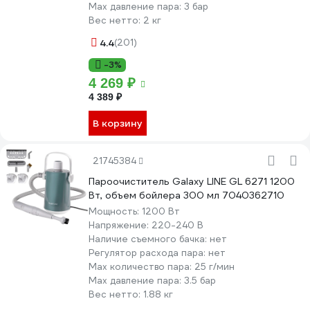
Max давление пара:
3 бар
Вес нетто:
2 кг
4.4
(201)
-3%
4 269 ₽
4 389 ₽
В корзину
21745384
Пароочиститель Galaxy LINE GL 6271 1200
Вт, объем бойлера 300 мл 7040362710
Мощность:
1200 Вт
Напряжение:
220-240 В
Наличие съемного бачка:
нет
Регулятор расхода пара:
нет
Мах количество пара:
25 г/мин
Max давление пара:
3.5 бар
Вес нетто:
1.88 кг