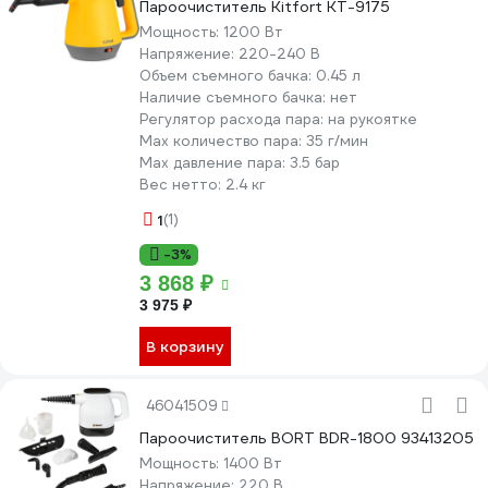
Пароочиститель Kitfort КТ-9175
Мощность:
1200 Вт
Напряжение:
220-240 В
Объем съемного бачка:
0.45 л
Наличие съемного бачка:
нет
Регулятор расхода пара:
на рукоятке
Мах количество пара:
35 г/мин
Max давление пара:
3.5 бар
Вес нетто:
2.4 кг
1
(1)
-3%
3 868 ₽
3 975 ₽
В корзину
46041509
Пароочиститель BORT BDR-1800 93413205
Мощность:
1400 Вт
Напряжение:
220 В