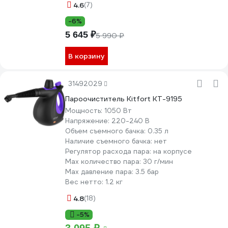
4.6
(7)
-6%
5 645 ₽
5 990 ₽
В корзину
31492029
Пароочиститель Kitfort КТ-9195
Мощность:
1050 Вт
Напряжение:
220-240 В
Объем съемного бачка:
0.35 л
Наличие съемного бачка:
нет
Регулятор расхода пара:
на корпусе
Мах количество пара:
30 г/мин
Max давление пара:
3.5 бар
Вес нетто:
1.2 кг
4.8
(18)
-5%