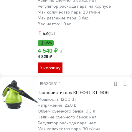
Наличие съемного бачка:
нет
Регулятор расхода пара:
на корпусе
Мах количество пара:
23 г/мин
Max давление пара:
3 бар
Вес нетто:
1.9 кг
4.9
(13)
-6%
4 540 ₽
4 829 ₽
В корзину
15620551
Пароочиститель KITFORT КТ-906
Мощность:
1200 Вт
Напряжение:
220 В
Объем съемного бачка:
0.3 л
Наличие съемного бачка:
нет
Регулятор расхода пара:
нет
Мах количество пара:
30 г/мин