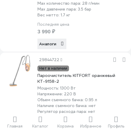
Мах количество пара:
28 г/мин
Max давление пара:
3.5 бар
Вес нетто:
1.7 кг
Последняя цена
3 990 ₽
Аналоги
29844722
Нет в наличии
Пароочиститель KITFORT оранжевый
КТ-9158-2
Мощность:
1300 Вт
Напряжение:
220 В
Объем съемного бачка:
0.95 л
Наличие съемного бачка:
нет
Регулятор расхода пара:
нет
Мах количество пара:
35 г/мин
Max давление пара:
1 бар
Главная
Каталог
Корзина
Избранное
Профиль
Вес нетто:
3 кг