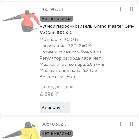
16019606
Нет в наличии
Ручной пароочиститель Grand Master GM-
VSC38 380555
Мощность:
1050 Вт
Напряжение:
220-240 В
Наличие съемного бачка:
нет
Регулятор расхода пара:
нет
Мах количество пара:
28 г/мин
Max давление пара:
4.2 бар
Вес нетто:
1.85 кг
Последняя цена
4 090 ₽
Аналоги
30540692
Нет в наличии