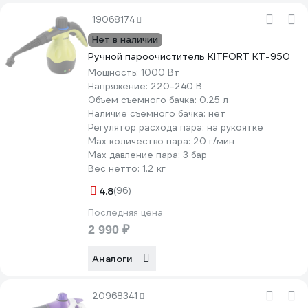
19068174
Нет в наличии
Ручной пароочиститель KITFORT КТ-950
Мощность:
1000 Вт
Напряжение:
220-240 В
Объем съемного бачка:
0.25 л
Наличие съемного бачка:
нет
Регулятор расхода пара:
на рукоятке
Мах количество пара:
20 г/мин
Max давление пара:
3 бар
Вес нетто:
1.2 кг
4.8
(96)
Последняя цена
2 990 ₽
Аналоги
20968341