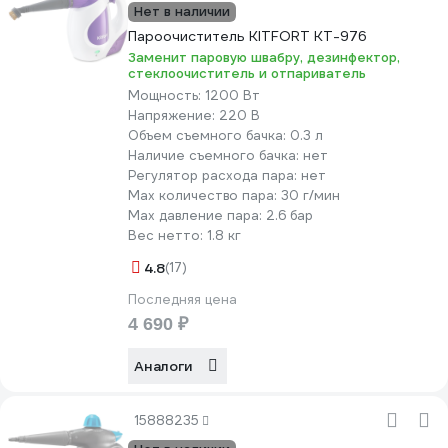
Нет в наличии
Пароочиститель KITFORT КТ-976
Заменит паровую швабру, дезинфектор,
стеклоочиститель и отпариватель
Мощность:
1200 Вт
Напряжение:
220 В
Объем съемного бачка:
0.3 л
Наличие съемного бачка:
нет
Регулятор расхода пара:
нет
Мах количество пара:
30 г/мин
Max давление пара:
2.6 бар
Вес нетто:
1.8 кг
4.8
(17)
Последняя цена
4 690 ₽
Аналоги
15888235