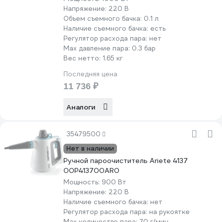
Напряжение:
220 В
Объем съемного бачка:
0.1 л
Наличие съемного бачка:
есть
Регулятор расхода пара:
нет
Max давление пара:
0.3 бар
Вес нетто:
1.65 кг
Последняя цена
11 736 ₽
Аналоги
35479500
Нет в наличии
Ручной пароочиститель Ariete 4137
00P413700AR0
Мощность:
900 Вт
Напряжение:
220 В
Наличие съемного бачка:
нет
Регулятор расхода пара:
на рукоятке
Мах количество пара:
70 г/мин