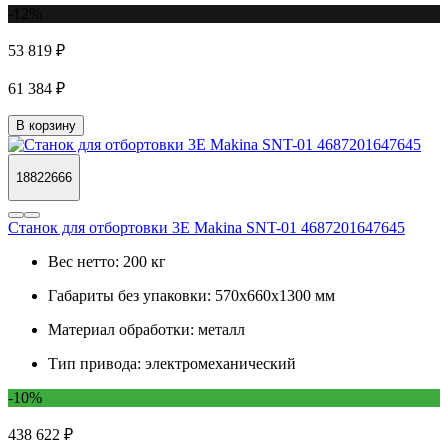
-12%
53 819 ₽
61 384 ₽
В корзину
18822666
Станок для отбортовки 3E Makina SNT-01 4687201647645
Вес нетто:
200 кг
Габариты без упаковки:
570х660х1300 мм
Материал обработки:
металл
Тип привода:
электромеханический
-10%
438 622 ₽