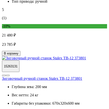
Тип привода:
ручной
5
(1)
-10%
21 480 ₽
23 785 ₽
В корзину
15263131
Зиговочный ручной станок Stalex TB-12 373801
Глубина зева:
200 мм
Вес нетто:
24 кг
Габариты без упаковки:
670х320х600 мм