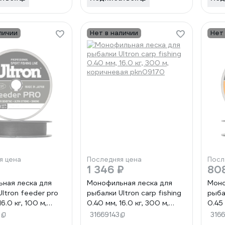
личии
Нет в наличии
Нет
я цена
Последняя цена
Посл
1 346 ₽
80
ная леска для
Монофильная леска для
Моно
ltron feeder pro
рыбалки Ultron carp fishing
рыба
6.0 кг, 100 м,
0.40 мм, 16.0 кг, 300 м,
0.45 
kn07779
коричневая pkn09170
оран
3
31669143
316