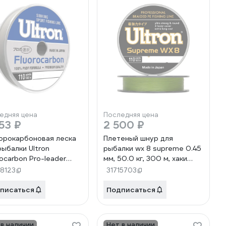
едняя цена
Последняя цена
53 ₽
2 500 ₽
рокарбоновая леска
Плетеный шнур для
рыбалки Ultron
рыбалки wx 8 supreme 0.45
rocarbon Pro-leader
мм, 50.0 кг, 300 м, хаки
мм, 17.5 кг, 100 м,
pkn09503
68123
31715703
рачная pkn11161
писаться
Подписаться
 в наличии
Нет в наличии