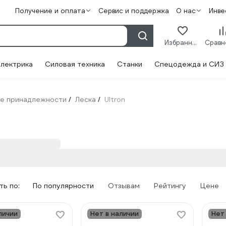
Получение и оплата
Сервис и поддержка
О нас
Инве
Избранное
лектрика
Силовая техника
Станки
Спецодежда и СИЗ
е принадлежности
Леска
Ultron
/
/
ь по:
По популярности
Отзывам
Рейтингу
Цене
личии
Нет в наличии
Нет