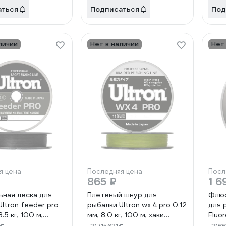
аться
Подписаться
Под
личии
Нет в наличии
Нет
я цена
Последняя цена
Посл
865 ₽
1 6
ная леска для
Плетеный шнур для
Флюо
ltron feeder pro
рыбалки Ultron wx 4 pro 0.12
для 
.5 кг, 100 м,
мм, 8.0 кг, 100 м, хаки
Fluo
kn07775
pkn07881
0.25 