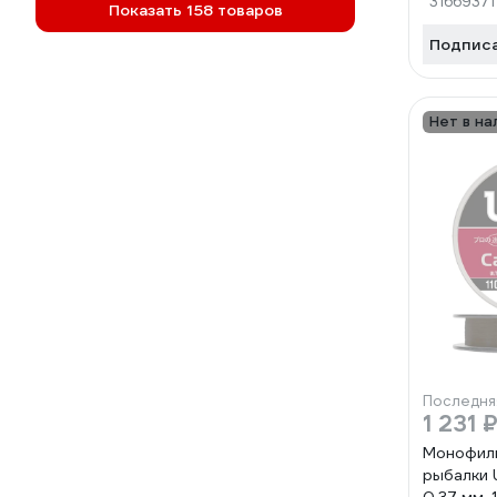
31669371
Показать 158 товаров
Подпис
Нет в на
Последня
1 231 
Монофиль
рыбалки U