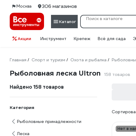
306 магазинов
Москва
Каталог
Акции
Инструмент
Крепеж
Всё для сада
Э
Главная
Спорт и туризм
Охота и рыбалка
Рыболовны
/
/
/
Рыболовная леска Ultron
158 товаров
Найдено 158 товаров
Категория
Сортироват
Рыболовные принадлежности
Нет в на
Леска