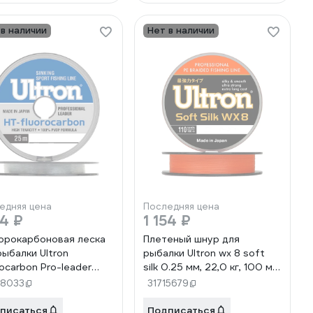
 в наличии
Нет в наличии
едняя цена
Последняя цена
54 ₽
1 154 ₽
рокарбоновая леска
Плетеный шнур для
рыбалки Ultron
рыбалки Ultron wx 8 soft
rocarbon Pro-leader
silk 0.25 мм, 22,0 кг, 100 м,
мм, 12.4 кг, 25 м,
оранжевый pkn09084
68033
31715679
рачная pkn11753
писаться
Подписаться