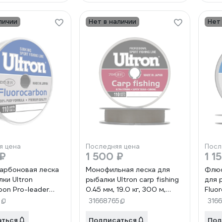
личии
Нет в наличии
Нет
я цена
Последняя цена
Посл
 ₽
1 500 ₽
1 1
арбоновая леска
Монофильная леска для
Флюо
ки Ultron
рыбалки Ultron carp fishing
для 
bon Pro-leader
0.45 мм, 19.0 кг, 300 м,
Fluo
2.4 кг, 100 м,
коричневая pkn09169
0.40 
5
31668765
316
ая pkn11061
проз
аться
Подписаться
Под