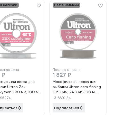
 в наличии
Нет в наличии
едняя цена
Последняя цена
 ₽
1 827 ₽
фильная леска для
Монофильная леска для
лки Ultron Zex
рыбалки Ultron carp fishing
lymer 0.30 мм, 100 м,
0.50 мм, 24.0 кг, 300 м,
г, прозрачная pkn06395
коричневая pkn09168
69527
31669113
писаться
Подписаться