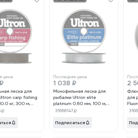
я цена
Последняя цена
Посл
 ₽
1 038 ₽
2 5
ная леска для
Монофильная леска для
Флюо
ltron carp fishing
рыбалки Ultron elite
для 
10.0 кг, 300 м,
platinum 0.60 мм, 100 м,
Fluo
ая pkn09173
30.0 кг, серебряная
0.35 
5
31668147
3166
pkn07808
проз
аться
Подписаться
Под