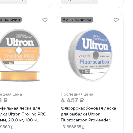
 в наличии
Нет в наличии
едняя цена
Последняя цена
8 ₽
4 457 ₽
фильная леска для
Флюорокарбоновая леска
лки Ultron Trolling PRO
для рыбалки Ultron
мм, 20.0 кг, 100 м,
Fluorocarbon Pro-leader
жевая pkn08915
0.60 мм, 24.0 кг, 100 м,
69569
31668855
прозрачная pkn11162