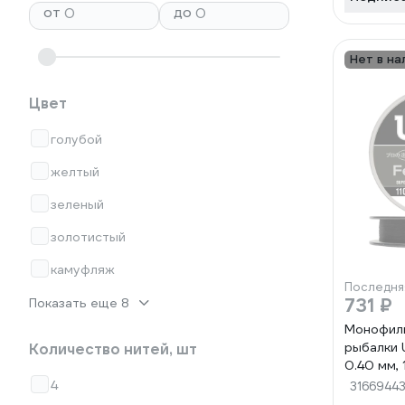
от
до
Нет в на
Цвет
голубой
желтый
зеленый
золотистый
камуфляж
Последня
731 ₽
Показать еще 8
Монофиль
рыбалки U
Количество нитей, шт
0.40 мм, 1
черная p
4
3166944