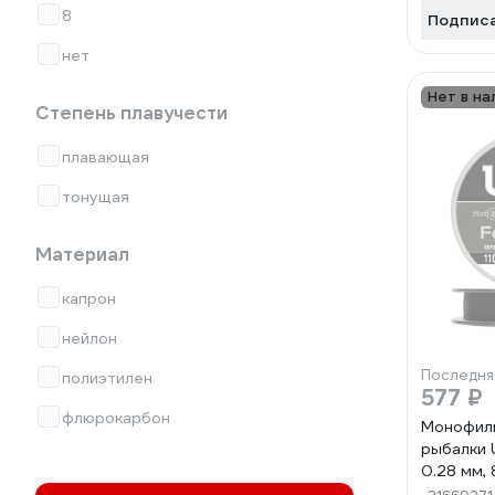
8
Подпис
нет
Нет в на
Степень плавучести
плавающая
тонущая
Материал
капрон
нейлон
Последня
полиэтилен
577 ₽
флюрокарбон
Монофиль
рыбалки U
0.28 мм, 8
черная p