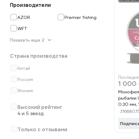
Производители
AZOR
Premier fishing
WFT
Показать еще 2
Страна производства
Китай
Последня
Россия
1 000
Япония
Монофиль
рыбалки U
0.30 мм, 
Высокий рейтинг
коричнев
3166807
4 и 5 звезд
Подпис
Только с отзывами