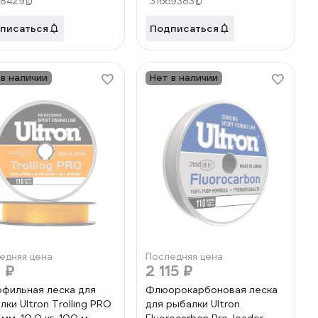
68429
31669383
рачная pkn11054
прозрачная pkn11754
писаться
Подписаться
 в наличии
Нет в наличии
едняя цена
Последняя цена
 ₽
2 115 ₽
фильная леска для
Флюорокарбоновая леска
лки Ultron Trolling PRO
для рыбалки Ultron