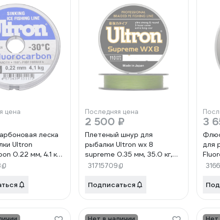
я цена
Последняя цена
Посл
2 500 ₽
3 6
арбоновая леска
Плетеный шнур для
Флюо
ки Ultron
рыбалки Ultron wx 8
для 
on 0.22 мм, 4.1 кг,
supreme 0.35 мм, 35.0 кг,
Fluo
озрачная pkn07411
300 м, хаки pkn08163
0.50 
3
31715709
316
проз
аться
Подписаться
Под
личии
Нет в наличии
Нет