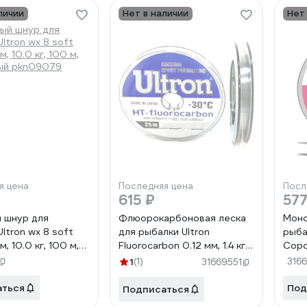
личии
Нет в наличии
Нет
я цена
Последняя цена
Посл
₽
615 ₽
577
 шнур для
Флюорокарбоновая леска
Моно
ltron wx 8 soft
для рыбалки Ultron
рыба
мм, 10.0 кг, 100 м,
Fluorocarbon 0.12 мм, 1.4 кг,
Copo
ый pkn09079
25 м, прозрачная pkn06147
11 к
1
(1)
316
31669551
аться
Под
Подписаться