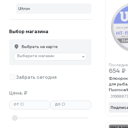
Ultron
Выбор магазина
Выбрать на карте
Выберите магазин
Последня
654 ₽
Забрать сегодня
Флюорок
для рыбал
Fluorocarb
Цена, ₽
25 м, пр
3166887
от
до
Подпис
Нет в на