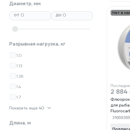
Диаметр, мм
Нет в на
от
до
Разрывная нагрузка, кг
1.0
1.13
1.36
Последня
1.4
2 884
1.7
Флюорок
для рыбал
Показать еще 40
Fluorocar
0.40 мм, 1
3166936
Длина, м
прозрачн
Подпис