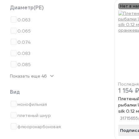
Нет в на
Диаметр(PE)
0.063
0.065
0.074
0.083
0.085
Показать еще 46
Последня
1 154 
Вид
Плетеный
монофильная
рыбалки U
silk 0.12 
плетеный шнур
оранжев
31715655
флюорокарбоновая
Подпис