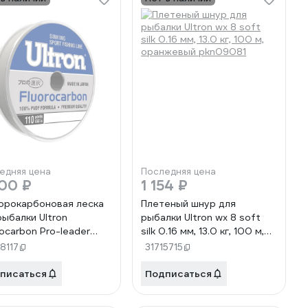
едняя цена
Последняя цена
00 ₽
1 154 ₽
рокарбоновая леска
Плетеный шнур для
рыбалки Ultron
рыбалки Ultron wx 8 soft
rocarbon Pro-leader
silk 0.16 мм, 13.0 кг, 100 м,
мм, 9.5 кг, 100 м,
оранжевый pkn09081
8117
31715715
рачная pkn11743
писаться
Подписаться