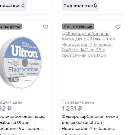
писаться
Подписаться
 в наличии
Нет в наличии
едняя цена
Последняя цена
92 ₽
1 231 ₽
рокарбоновая леска
Флюорокарбоновая леска
рыбалки Ultron
для рыбалки Ultron
rocarbon Pro-leader
Fluorocarbon Pro-leader
мм, 5.5 кг, 100 м,
0.45 мм, 14.0 кг, 25 м,