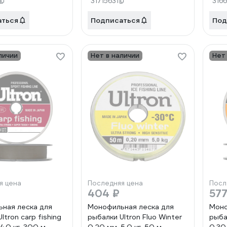
31715631
316
проз
аться
Подписаться
Под
личии
Нет в наличии
Нет
я цена
Последняя цена
Посл
₽
404 ₽
577
ная леска для
Монофильная леска для
Моно
ltron carp fishing
рыбалки Ultron Fluo Winter
рыба