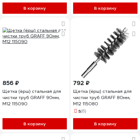
очистка технологических
отверстий, котлов, чистка
В корзину
В корзину
теплообменников прочистка
дымоходов, труб EB-T70ST
856 ₽
792 ₽
Щетка (ёрш) стальная для
Щетка (ёрш) стальная для
чистки труб GRAFF 90мм,
чистки труб GRAFF 80мм,
М12 115090
М12 115080
5
(6)
В корзину
В корзину