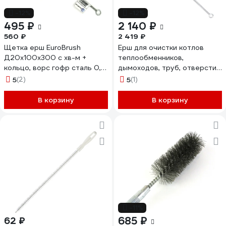
-12%
-12%
495 ₽
2 140 ₽
560 ₽
2 419 ₽
Щетка ерш EuroBrush
Ерш для очистки котлов
Д20x100x300 с хв-м +
теплообменников,
кольцо, ворс гофр сталь 0,15
дымоходов, труб, отверстий
(код 14-017) EB-T816220
OSBORN д15x100x300
5
(2)
5
(1)
латунь, 0.15 816.515-0002
В корзину
В корзину
-11%
685 ₽
62 ₽