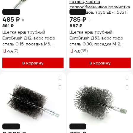
-14%
-11%
485 ₽
785 ₽
561 ₽
887 ₽
Щетка ерш трубный
Щетка ерш трубный
EuroBrush Д12, ворс гофр
EuroBrush Д53, ворс гофр
сталь 0,15, посадка М6
сталь 0,30, посадка М12
резьба (14-207) кордщетка
резьба (14-553) кордщетка
4.4
(7)
4.8
(35)
ершик, очистка
ершик, очистка
технологических отверстий,
технологических отверстий,
В корзину
В корзину
котлов, чистка
котлов, чистка
теплообменников прочистка
теплообменников прочистка
дымоходов, труб EB-T815212
дымоходов, труб EB-T53ST
-12%
-11%