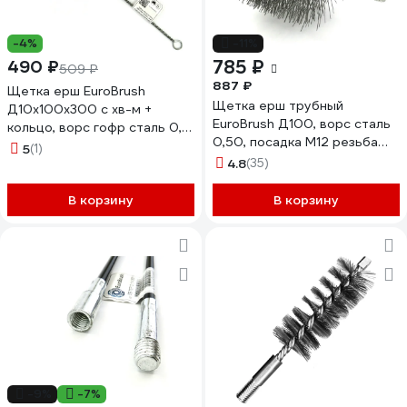
-4%
-11%
785 ₽
490 ₽
509 ₽
887 ₽
Щетка ерш EuroBrush
Щетка ерш трубный
Д10x100x300 с хв-м +
EuroBrush Д100, ворс сталь
кольцо, ворс гофр сталь 0,15
0,50, посадка М12 резьба
код 14-007 EB-T816210
5
(1)
(14-600) кордщетка ершик,
4.8
(35)
очистка технологических
отверстий, котлов, чистка
В корзину
В корзину
теплообменников прочистка
дымоходов, труб EB-T100ST
-9%
-7%