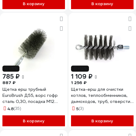
В корзину
В корзину
-11%
-12%
785 ₽
1 109 ₽
887 ₽
1 256 ₽
Щетка ерш трубный
Щетка-ерш для очистки
EuroBrush Д55, ворс гофр
котлов, теплообменников,
сталь 0,30, посадка М12
дымоходов, труб, отверстий
резьба (14-555) кордщетка
SIT д75x95x160, сталь 0,35,
4.8
(35)
5
(3)
ершик, очистка
м12 1911
технологических отверстий,
В корзину
В корзину
котлов, чистка
теплообменников прочистка