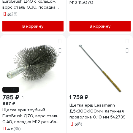
EuroBrush Д40 с кольцом,
М12 115070
ворс сталь 0,30, посадка
М12 резьба (14-340)
5
(26)
кордщетка ершик, очистка
технологических отверстий,
В корзину
В корзину
котлов, чистка
теплообменников прочистка
дымоходов, труб EB-
TD40ST
-11%
785 ₽
1 759 ₽
887 ₽
Щетка ерш Lessmann
Щетка ерш трубный
Д5х300х100мм, латунная
EuroBrush Д70, ворс сталь
проволока 0.10 мм 542739
0,40, посадка М12 резьба
5
(8)
(14-570) кордщетка ершик,
4.8
(35)