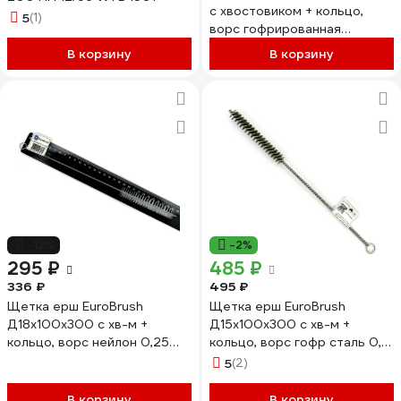
с хвостовиком + кольцо,
5
(1)
ворс гофрированная
нержавеющая сталь 0.15 мм
В корзину
В корзину
EuroBrush EB-T816318
-12%
-2%
295 ₽
485 ₽
336 ₽
495 ₽
Щетка ерш EuroBrush
Щетка ерш EuroBrush
Д18x100x300 с хв-м +
Д15x100x300 с хв-м +
кольцо, ворс нейлон 0,25
кольцо, ворс гофр сталь 0,15
(код 14-165) EB-T816818
(код 14-012) EB-T816215
5
(2)
В корзину
В корзину