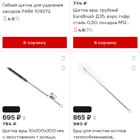
774 ₽
Гибкая щетка для удаления
Щетка ерш трубный
засоров PARK 109372
EuroBrush Д35, ворс гофр
4.9
(7)
сталь 0,30, посадка М12
резьба (14-535) кордщетка
4.8
(35)
ершик, очистка
технологических отверстий,
В корзину
В корзину
котлов, чистка
теплообменников прочистка
дымоходов, труб EB-T35ST
-11%
-12%
695 ₽
865 ₽
784 ₽
980 ₽
Щетка ерш 10x100x300 мм,
Ерш для очистки котлов
с хвостовиком + кольцо,
теплообменников,