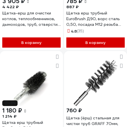
3 905 ₽
785 ₽
4 422 ₽
887 ₽
Щетка-ерш для очистки
Щетка ерш трубный
котлов, теплообменников,
EuroBrush Д90, ворс сталь
дымоходов, труб, отверстий
0,50, посадка М12 резьба
OSBORN д82x100x160, сталь
(14-590) кордщетка ершик,
4.8
(35)
0,40, 1/2" bsw 810.182-0003
очистка технологических
отверстий, котлов, чистка
В корзину
В корзину
теплообменников прочистка
дымоходов, труб EB-T90ST
-3%
1 180 ₽
760 ₽
1 214 ₽
Щетка (ёрш) стальная для
Щетка ерш трубный
чистки труб GRAFF 70мм,