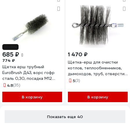
-11%
685 ₽
1 470 ₽
774 ₽
Щетка-ерш для очистки
Щетка ерш трубный
котлов, теплообменников,
EuroBrush Д43, ворс гофр
дымоходов, труб, отверстий
сталь 0,30, посадка М12
SIT д120x95x160, сталь 0,45,
5
(3)
резьба (14-543) кордщетка
4.8
(35)
м12 1917
ершик, очистка
технологических отверстий,
В корзину
В корзину
котлов, чистка
теплообменников прочистка
дымоходов, труб EB-T43ST
Показать еще 40