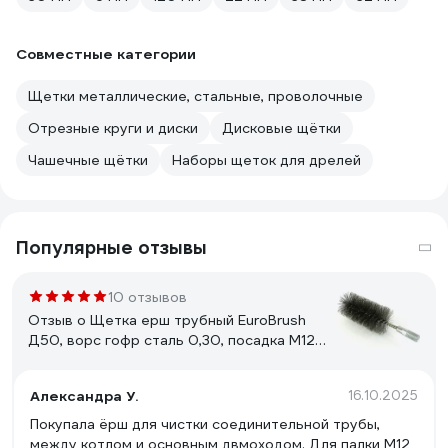
Совместные категории
Щетки металлические, стальные, проволочные
Отрезные круги и диски
Дисковые щётки
Чашечные щётки
Наборы щеток для дрелей
Популярные отзывы
10 отзывов
Отзыв о Щетка ерш трубный EuroBrush
Д50, ворс гофр сталь 0,30, посадка М12
резьба (14-550) кордщетка ершик,
очистка технологических отверстий,
Александра У.
16.10.2025
котлов, чистка теплообменников
прочистка дымоходов, труб EB-T50ST
Покупала ёрш для чистки соединительной трубы,
между котлом и основным двмоходом. Для палки М12