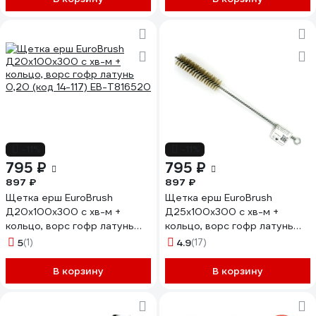
-11%
-11%
795 ₽
795 ₽
897 ₽
897 ₽
Щетка ерш EuroBrush
Щетка ерш EuroBrush
Д20x100x300 с хв-м +
Д25x100x300 с хв-м +
кольцо, ворс гофр латунь
кольцо, ворс гофр латунь
0,20 (код 14-117) EB-T816520
0,20 (код 14-122) EB-
5
(1)
4.9
(17)
T816525
В корзину
В корзину