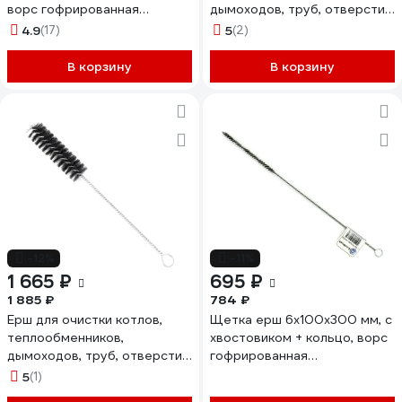
ворс гофрированная
дымоходов, труб, отверстий
нержавеющая сталь 0.15 мм
OSBORN д25x100x300
4.9
(17)
5
(2)
EuroBrush EB-T816310
нейлон, 0,35 816.825-0003
В корзину
В корзину
-12%
-11%
1 665 ₽
695 ₽
1 885 ₽
784 ₽
Ерш для очистки котлов,
Щетка ерш 6x100x300 мм, с
теплообменников,
хвостовиком + кольцо, ворс
дымоходов, труб, отверстий
гофрированная
SIT д30x100x300, сталь,
нержавеющая сталь 0.08
5
(1)
0.30 2850
мм EuroBrush EB-T816306