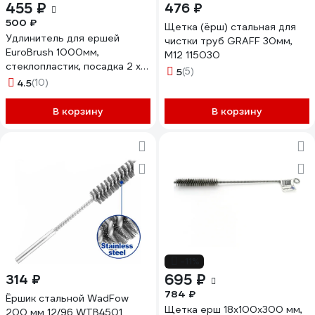
455 ₽
476 ₽
500 ₽
Щетка (ёрш) стальная для
Удлинитель для ершей
чистки труб GRAFF 30мм,
EuroBrush 1000мм,
М12 115030
стеклопластик, посадка 2 х
5
(5)
М12 резьба (14-302) EB-
4.5
(10)
TEF12
В корзину
В корзину
-11%
695 ₽
314 ₽
784 ₽
Ёршик стальной WadFow
Щетка ерш 18x100x300 мм,
200 мм 12/96 WTB4501