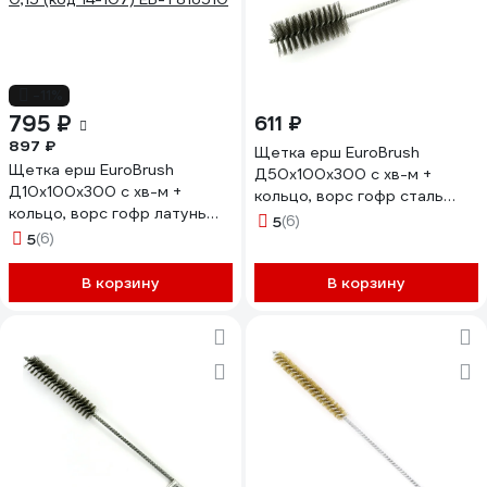
-11%
795 ₽
611 ₽
897 ₽
Щетка ерш EuroBrush
Щетка ерш EuroBrush
Д50x100x300 с хв-м +
Д10x100x300 с хв-м +
кольцо, ворс гофр сталь
кольцо, ворс гофр латунь
0,30 (код 14-047) EB-
5
(6)
0,15 (код 14-107) EB-T816510
5
(6)
T816250
В корзину
В корзину