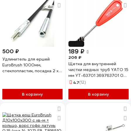
-8%
189 ₽
500 ₽
206 ₽
Удлинитель для ершей
Щетка для внутренней
EuroBrush 1000мм,
чистки медных труб YATO 15
стеклопластик, посадка 2 х
мм YT-63701 369763701 092
М6 резьба (14-200) EB-TEF6
1
4.7
(12)
В корзину
В корзину