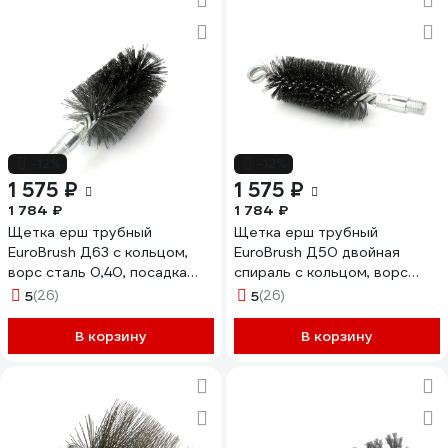
дымоходов, труб EB-T55ST
-12%
-12%
1 575 ₽
1 575 ₽
1 784 ₽
1 784 ₽
Щетка ерш трубный
Щетка ерш трубный
EuroBrush Д63 с кольцом,
EuroBrush Д50 двойная
ворс сталь 0,40, посадка
спираль с кольцом, ворс
М12 резьба (14-363)
сталь 0,30, посадка М12
5
(26)
5
(26)
кордщетка ершик, очистка
резьба (14-350) кордщетка
технологических отверстий,
ершик, очистка
В корзину
В корзину
котлов, чистка
технологических отверстий,
теплообменников прочистка
котлов, чистка
дымоходов, труб EB-TD63ST
теплообменников прочистка
дымоходов, труб EB-
TD50ST