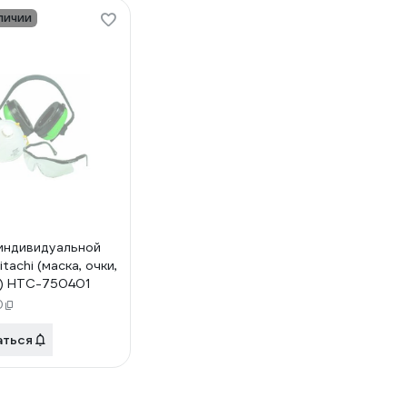
личии
индивидуальной
tachi (маска, очки,
) HTC-750401
0
аться