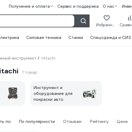
Получение и оплата
Сервис и поддержка
О нас
Инве
Избранное
лектрика
Силовая техника
Станки
Спецодежда и СИЗ
жный инструмент
Hitachi
/
tachi
1 товар
Инструмент и
оборудование для
покраски авто
ь по:
По популярности
Отзывам
Рейтингу
Цене