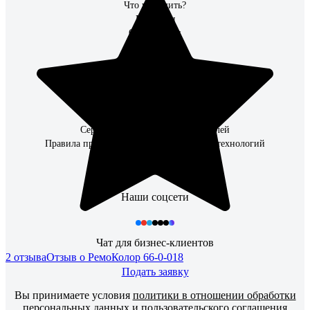
Что улучшить?
Контакты
О Компании
Поставщикам
Партнерам
Информация для инвесторов
Организациям
Сервисный центр ВсеИнструменты.ру
Наши закупки
Сервисные центры производителей
Правила применения рекомендательных технологий
Каталог товаров
Наши соцсети
Чат для бизнес-клиентов
2 отзыва
Отзыв о РемоКолор 66-0-018
Подать заявку
Вы принимаете условия
политики в отношении обработки
персональных данных
и
пользовательского соглашения