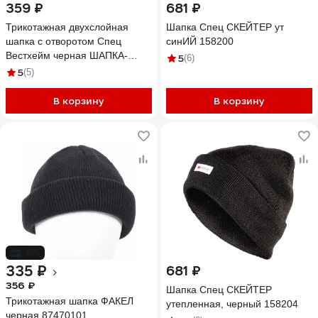
359 ₽
681 ₽
Трикотажная двухслойная
Шапка Спец СКЕЙТЕР ут
шапка с отворотом Спец
синИЙ 158200
Вестхейм черная ШАПКА-
5
(6)
ВЕСТХЕЙМ
5
(5)
В корзину
В корзину
-6%
335 ₽
681 ₽
356 ₽
Шапка Спец СКЕЙТЕР
Трикотажная шапка ФАКЕЛ
утепленная, черный 158204
черная 87470101