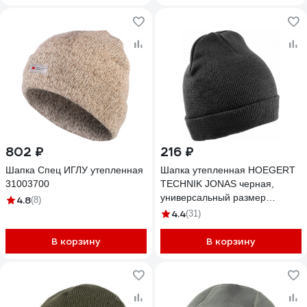
802 ₽
216 ₽
Шапка Спец ИГЛУ утепленная
Шапка утепленная HOEGERT
31003700
TECHNIK JONAS черная,
универсальный размер
4.8
(8)
HT5K487
4.4
(31)
В корзину
В корзину