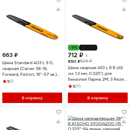
-9%
-23%
712 ₽
663 ₽
850 ₽
929 ₽
Шина Standard 403 L 9 D,
Шина сварная 453 L 8 В (45
сварная (Carver 38-16,
см; 1.3 мм; 0.325") для
Forward, Patriot, 16"-57 зв.)
бензопил Парма 2М, 3 Rezer
Rezer 04.001.00022
5
(1)
03.016.00014
5
(11)
В корзину
В корзину