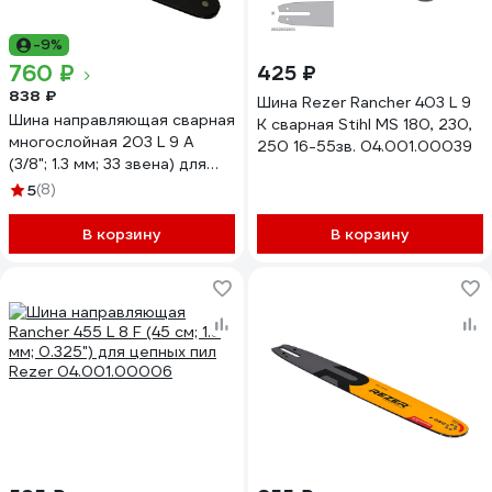
-9%
760 ₽
425 ₽
838 ₽
Шина Rezer Rancher 403 L 9
Шина направляющая сварная
K сварная Stihl MS 180, 230,
многослойная 203 L 9 A
250 16-55зв. 04.001.00039
(3/8"; 1.3 мм; 33 звена) для
цепных пил Rezer
5
(8)
03.016.00033
В корзину
В корзину