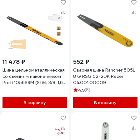
11 478 ₽
552 ₽
Шина цельнометаллическая
Сварная шина Rancher 505L
со съемным наконечником
8 G RSG 52-20K Rezer
Profi 1056S9M (Stihl; 3/8-1,6-
04.001.00009
135 зв.; 42") Rezer
4.9
(8)
03.017.00012
В корзину
В корзину