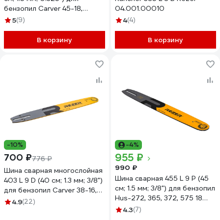
бензопил Carver 45-18,
04.001.00010
Forward, Patriot, BGT 18
5
(9)
4
(4)
Rezer 03.016.00018
В корзину
В корзину
-10%
-4%
955 ₽
700 ₽
776 ₽
990 ₽
Шина сварная многослойная
Шина сварная 455 L 9 P (45
403 L 9 D (40 см; 1.3 мм; 3/8")
см; 1.5 мм; 3/8") для бензопил
для бензопил Carver 38-16,
Hus-272, 365, 372, 575 18
Forward, Patriot, BGT 16
4.9
(22)
Rezer 03.016.00021
Rezer 03.016.00008
4.3
(7)