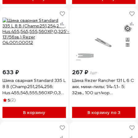
633 ₽
267 ₽
/шт
Шина сварная Standard 335 L
Шина Rezer Rancher 131 L 6 C
8 B (Champ251,254,256;
акк. мини-пилы; 1/4-1,1- 5;
Hus.455,545,555,560XP;0,325'-1.5-
32зв., 100 шт/кор
13'/56зв.) Rezer
04.001.00036
5
(2)
04.001.00012
В корзину
В корзину по 3