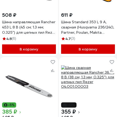
508 ₽
611 ₽
Шина направляющая Rancher
Шина Standard 353 L 9 A,
453 L 8 B (45 см; 1.3 мм;
сварная (Husqvarna 236/240,
0.325") для цепных пил Rezer
Partner, Poulan, Makita
04.001.00005
14"-52зв.) Rezer
4.8
(6)
4.7
(3)
04.001.00013
В корзину
В корзину
-5%
-12%
385 ₽
355 ₽