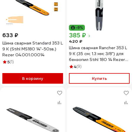
-8%
385 ₽
633 ₽
420 ₽
Шина сварная Standard 353 L
Шина сварная Rancher 353 L
9 K (Stihl MS180 14"-50зв.)
9 K (35 см; 1.3 мм; 3/8") для
Rezer 04.001.00014
бензопил Stihl 180 14 Rezer
5
(1)
04.001.00002
4
(9)
В корзину
Купить