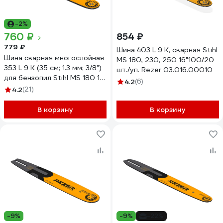
-2%
760 ₽
854 ₽
779 ₽
Шина 403 L 9 K, сварная Stihl
Шина сварная многослойная
MS 180, 230, 250 16"100/20
353 L 9 K (35 см; 1.3 мм; 3/8")
шт./уп. Rezer 03.016.00010
для бензопил Stihl MS 180 14
4.2
(6)
Rezer 03.016.00003
4.2
(21)
В корзину
В корзину
-9%
-9%
-22%