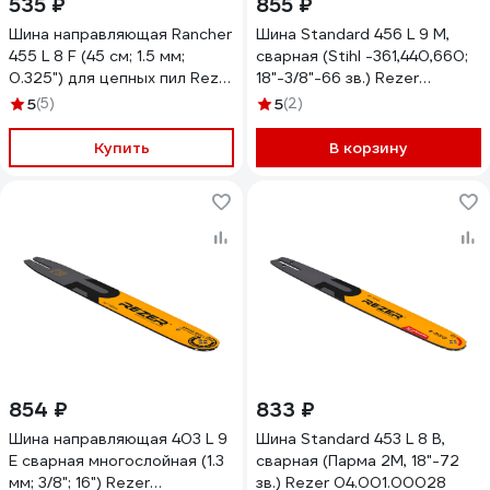
535 ₽
855 ₽
Шина направляющая Rancher
Шина Standard 456 L 9 M,
455 L 8 F (45 см; 1.5 мм;
сварная (Stihl -361,440,660;
0.325") для цепных пил Rezer
18"-3/8"-66 зв.) Rezer
04.001.00006
04.001.00033
5
(5)
5
(2)
Купить
В корзину
854 ₽
833 ₽
Шина направляющая 403 L 9
Шина Standard 453 L 8 B,
E сварная многослойная (1.3
сварная (Парма 2М, 18"-72
мм; 3/8"; 16") Rezer
зв.) Rezer 04.001.00028