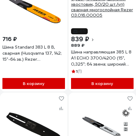
-6%
839 ₽
716 ₽
889 ₽
Шина Standard 383 L 8 B,
Шина направляющая 385 L 8
сварная (Husqvarna 137, 142;
A1 ECHO 3700/4200 (15",
15"-64 зв.) Rezer
0,325”; 64 звена; широкий
04.001.00018
хвостовик, 50/20 шт./уп)
1
(1)
сварная многослойная Rezer
03.016.00005
В корзину
В корзину