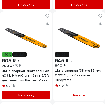
В корзину
В корзину
-10%
-22%
-23%
605 ₽
645 ₽
840 ₽
700 ₽
776 ₽
Шина сварная (38 см; 1.5 мм;
Шина сварная многослойная
0.325") для бензопил
403 L 9 A (40 см; 1.3 мм; 3/8")
Husqvarna
для бензопил Partner, Poulan,
339,353,357,359,455,460,55
Hus-236, 240, Homelite 331,
4.9
(11)
4.7
(11)
Rezer 03.016.00006
Makita 16 Rezer
03.016.00007
В корзину
Купить