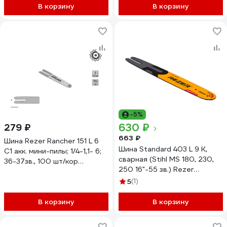
15"-64 зв.) Rezer
В корзину
В корзину
04.001.00019
-5%
630 ₽
279 ₽
663 ₽
Шина Rezer Rancher 151 L 6
Шина Standard 403 L 9 K,
C1 акк. мини-пилы; 1/4-1,1- 6;
сварная (Stihl MS 180, 230,
36-37зв., 100 шт/кор
250 16"-55 зв.) Rezer
04.001.00037
04.001.00023
5
(1)
В корзину
В корзину