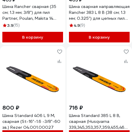
405 ₽
405 ₽
Шина Rancher сварная (35
Шина сварная направляющая
см; 1.3 мм; 3/8") для пил
Rancher 383 L 8 B (38 см; 1.3
Partner, Poulan, Makita 14
мм; 0.325") для цепных пил
Rezer 04.001.00001
Rezer 04.001.00003
3.9
(15)
4.9
(9)
В корзину
В корзину
800 ₽
716 ₽
Шина Standard 406 L 9 M,
Шина Standard 385 L 8 B,
сварная (St-16"-1.6 -3/8"-60
сварная (Husqvarna
зв.) Rezer 04.001.00027
339,345,353,357,359,455,460,5