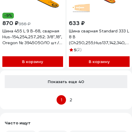
-9%
870 ₽
633 ₽
956 ₽
Шина 455 L 9 B-68, сварная
Шина сварная Standard 333 L
Hus-154,254,257,262; 3/8",18",
8 B
Oregon № 3945050/10 шт./
(Ch250,255;Hus137,142,340,345
уп. Rezer 03.016.00019
450;0,325"-1.3-13"/56зв.)
5
(2)
Rezer 04.001.00011
В корзину
В корзину
Показать еще 40
1
2
Часто ищут