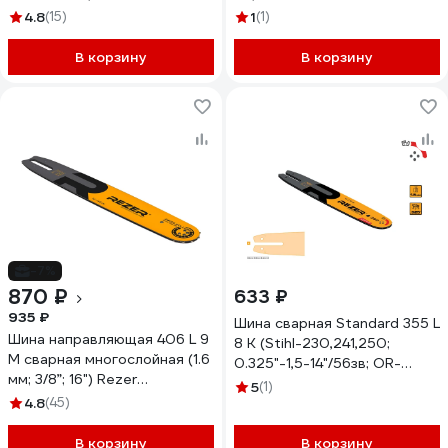
03.016.00009
4.8
(15)
1
(1)
В корзину
В корзину
-7%
870 ₽
633 ₽
935 ₽
Шина сварная Standard 355 L
Шина направляющая 406 L 9
8 K (Stihl-230,241,250;
M сварная многослойная (1.6
0.325"-1,5-14"/56зв; OR-
мм; 3/8”; 16") Rezer
148SLBA074) Rezer
5
(1)
03.016.00012
4.8
(45)
04.001.00016
В корзину
В корзину