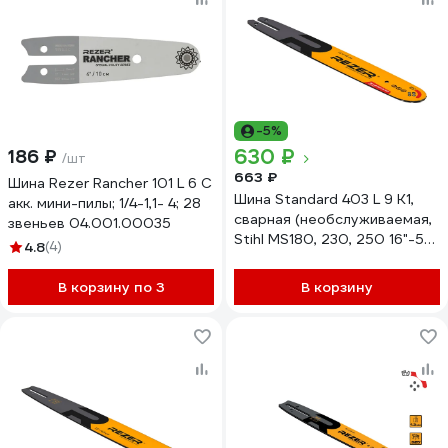
-5%
630 ₽
186 ₽
/шт
663 ₽
Шина Rezer Rancher 101 L 6 C
Шина Standard 403 L 9 K1,
акк. мини-пилы; 1/4-1,1- 4; 28
сварная (необслуживаемая,
звеньев 04.001.00035
Stihl MS180, 230, 250 16"-55
4.8
(4)
зв.) Rezer 04.001.00024
В корзину по 3
В корзину