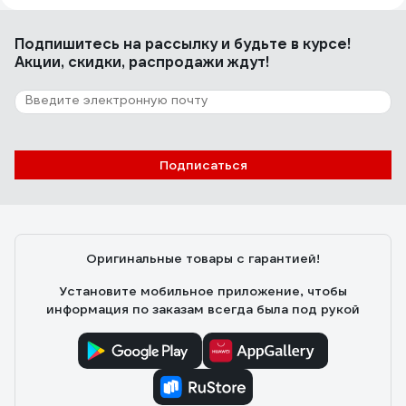
Отличные шины, хорошо ходят. Давно ими пользуюсь
Подпишитесь
на рассылку
и будьте в курсе!
Акции, скидки, распродажи ждут!
11 отзывов
Отзыв о шине Rezer 03.016.00006
Юрий
22.09.2024
Подписаться
Подошла на Huter 52M как укороченный вариант,
тяжелее и на вид прочнее штатной 45 см, не
вибрирует, не шумит.
Оригинальные товары с гарантией!
Установите мобильное приложение, чтобы
информация по заказам всегда была под рукой