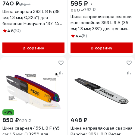
595 ₽
740 ₽
815 ₽
690 ₽
762 ₽
Шина сварная 383 L 8 В (38
Шина направляющая сварная
см; 1.3 мм; 0,325”) для
многослойная 353 L 9 A (35
бензопил Husqvarna 137, 142 ;
см; 1.3 мм; 3/8") для цепных
Парма 4 15 Rezer
4.8
(10)
пил Rezer 03.016.00002
03.016.00004
4.4
(8)
В корзину
В корзину
-9%
850 ₽
448 ₽
929 ₽
Шина сварная 455 L 8 F (45
Шина направляющая сварная
см; 1.5 мм; 0.325") для
Rancher 385 L 8 B Rezer