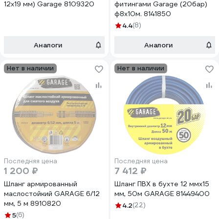
12х19 мм) Garage 8109320
фитингами Garage (20бар)
ф8х10м. 8141850
4.4
(8)
Аналоги
Аналоги
Нет в наличии
Нет в наличии
Последняя цена
Последняя цена
1 200 ₽
7 412 ₽
Шланг армированный
Шланг ПВХ в бухте 12 ммх15
маслостойкий GARAGE 6/12
мм, 50м GARAGE 81449400
мм, 5 м 8910820
4.2
(22)
5
(6)