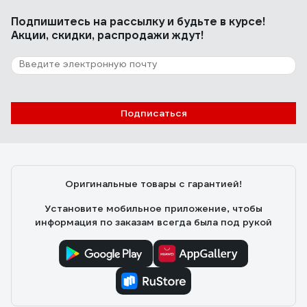
соединения
Подпишитесь
на рассылку
и будьте в курсе!
Акции, скидки, распродажи ждут!
5 отзывов
Отзыв о Шланг армированный
маслостойкий GARAGE 10/16 мм, 10 м
8910850
Подписаться
Кирилл
22.08.2025
Использую для перегонки масла, под давлением не
трансформируется, в местах крепгления не течет
Оригинальные товары с гарантией!
Установите мобильное приложение, чтобы
информация по заказам всегда была под рукой