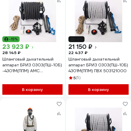
-15%
-6%
23 923 ₽
21 150 ₽
28 145 ₽
22 437 ₽
Шланговый дыхательный
Шланговый дыхательный
аппарат БРИЗ 0303(ПШ-10Б)
аппарат БРИЗ 0303(ПШ-10Б)
-4301М(ППМ) АМС
4301М(ППМ) ПВХ 503121000
резинотканевый 503121210
5
(5)
В корзину
В корзину