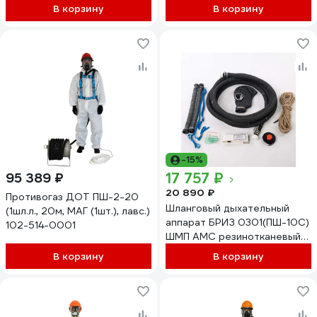
0046
В корзину
В корзину
-15%
17 757 ₽
95 389 ₽
20 890 ₽
Противогаз ДОТ ПШ-2-20
Шланговый дыхательный
(1шл.л., 20м, МАГ (1шт.), лавс.)
аппарат БРИЗ 0301(ПШ-10С)
102-514-0001
ШМП АМС резинотканевый
503102200
В корзину
В корзину