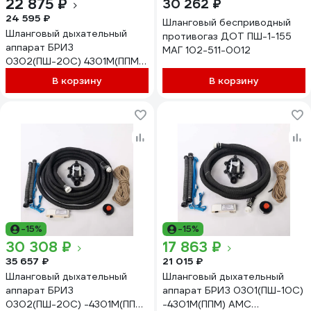
22 875 ₽
30 262 ₽
24 595 ₽
Шланговый бесприводный
Шланговый дыхательный
противогаз ДОТ ПШ-1-155
аппарат БРИЗ
МАГ 102-511-0012
0302(ПШ-20С) 4301М(ППМ)
ПВХ 503111000
В корзину
В корзину
-15%
-15%
30 308 ₽
17 863 ₽
35 657 ₽
21 015 ₽
Шланговый дыхательный
Шланговый дыхательный
аппарат БРИЗ
аппарат БРИЗ 0301(ПШ-10С)
0302(ПШ-20С) -4301М(ППМ)
-4301М(ППМ) АМС