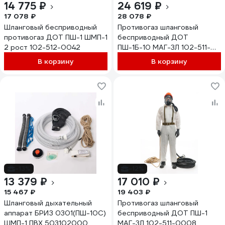
14 775 ₽
24 619 ₽
17 078 ₽
28 078 ₽
Шланговый бесприводный
Противогаз шланговый
противогаз ДОТ ПШ-1 ШМП-1
бесприводный ДОТ
2 рост 102-512-0042
ПШ-1Б-10 МАГ-3Л 102-511-
0028
В корзину
В корзину
-13%
-12%
13 379 ₽
17 010 ₽
15 467 ₽
19 403 ₽
Шланговый дыхательный
Противогаз шланговый
аппарат БРИЗ 0301(ПШ-10С)
бесприводный ДОТ ПШ-1
ШМП-1 ПВХ 503102000
МАГ-3Л 102-511-0008