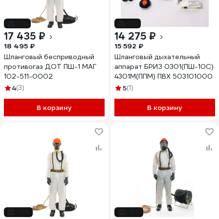
-6%
-8%
17 435 ₽
14 275 ₽
18 495 ₽
15 592 ₽
Шланговый бесприводный
Шланговый дыхательный
противогаз ДОТ ПШ-1 МАГ
аппарат БРИЗ 0301(ПШ-10С)
102-511-0002
4301М(ППМ) ПВХ 503101000
4
(3)
5
(1)
В корзину
В корзину
-13%
-12%