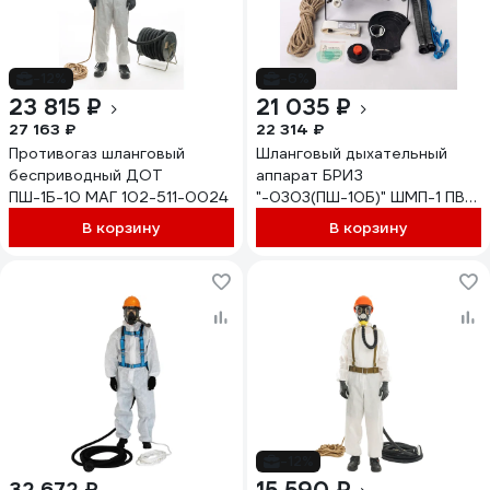
-12%
-6%
23 815 ₽
21 035 ₽
27 163 ₽
22 314 ₽
Противогаз шланговый
Шланговый дыхательный
бесприводный ДОТ
аппарат БРИЗ
ПШ-1Б-10 МАГ 102-511-0024
"-0303(ПШ-10Б)" ШМП-1 ПВХ
503122010
В корзину
В корзину
-12%
32 672 ₽