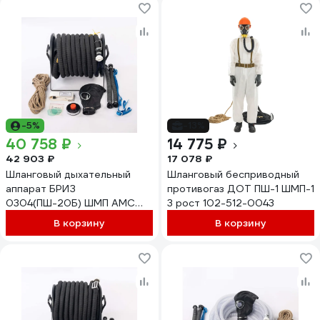
-5%
-13%
40 758 ₽
14 775 ₽
42 903 ₽
17 078 ₽
Шланговый дыхательный
Шланговый бесприводный
аппарат БРИЗ
противогаз ДОТ ПШ-1 ШМП-1
0304(ПШ-20Б) ШМП АМС
3 рост 102-512-0043
резинотканевый 503132210
В корзину
В корзину