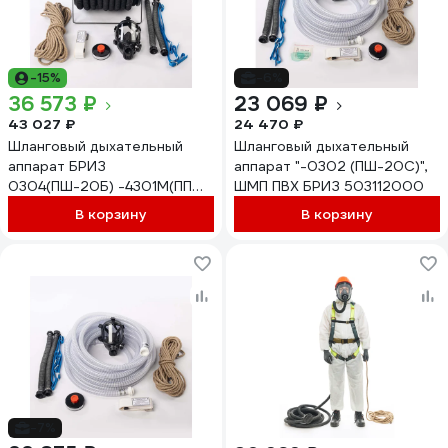
-15%
-6%
36 573 ₽
23 069 ₽
43 027 ₽
24 470 ₽
Шланговый дыхательный
Шланговый дыхательный
аппарат БРИЗ
аппарат "-0302 (ПШ-20С)",
0304(ПШ-20Б) -4301М(ППМ)
ШМП ПВХ БРИЗ 503112000
АМС резинотканевый
В корзину
В корзину
503131210
-7%