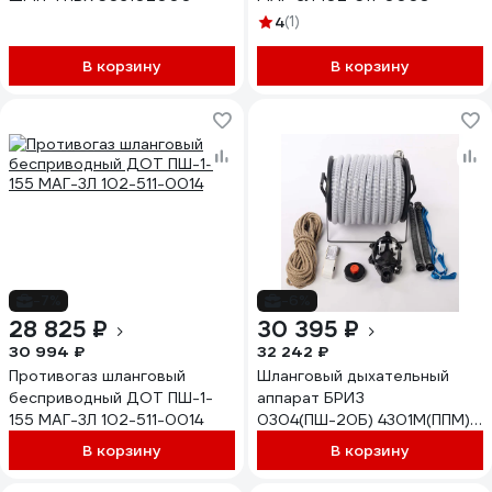
4
(1)
В корзину
В корзину
-7%
-6%
28 825 ₽
30 395 ₽
30 994 ₽
32 242 ₽
Противогаз шланговый
Шланговый дыхательный
бесприводный ДОТ ПШ-1-
аппарат БРИЗ
155 МАГ-3Л 102-511-0014
0304(ПШ-20Б) 4301М(ППМ)"
ПВХ 503131010
В корзину
В корзину