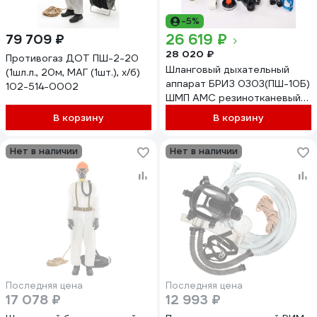
-5%
26 619 ₽
79 709 ₽
28 020 ₽
Противогаз ДОТ ПШ-2-20
Шланговый дыхательный
(1шл.л., 20м, МАГ (1шт.), х/б)
аппарат БРИЗ 0303(ПШ-10Б)
102-514-0002
ШМП АМС резинотканевый
503122210
В корзину
В корзину
Нет в наличии
Нет в наличии
Последняя цена
Последняя цена
17 078 ₽
12 993 ₽