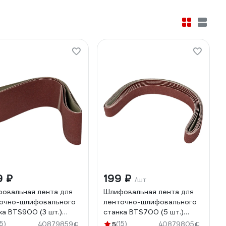
9 ₽
199 ₽
/шт
овальная лента для
Шлифовальная лента для
очно-шлифовального
ленточно-шлифовального
ка BTS900 (3 шт.)
станка BTS700 (5 шт.)
ppach 88000211
Scheppach 3903301701
15)
5
(15)
40879859
40879805