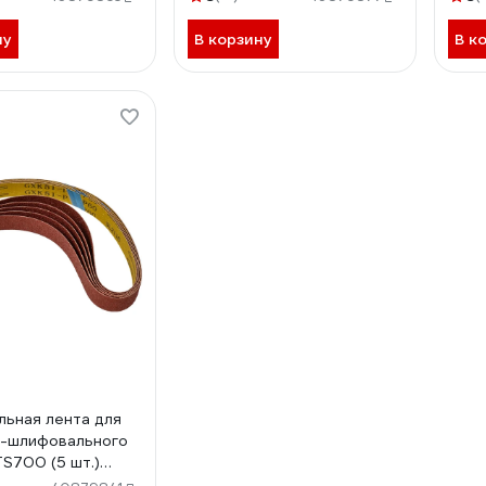
ну
В корзину
В к
ьная лента для
о-шлифовального
TS700 (5 шт.)
ch 3903301703