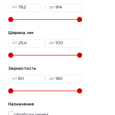
от
до
Ширина, мм
от
до
Зернистость
от
до
Назначение
обработка дерева