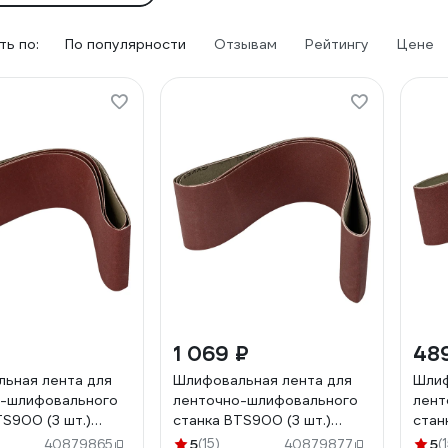
ь по:
По популярности
Отзывам
Рейтингу
Цене
1 069 ₽
48
ьная лента для
Шлифовальная лента для
Шлиф
о-шлифовального
ленточно-шлифовального
лент
TS900 (3 шт.)
станка BTS900 (3 шт.)
стан
ch 88000212
Scheppach 88000221
Sche
5
(15)
5
(
40879865
40879877