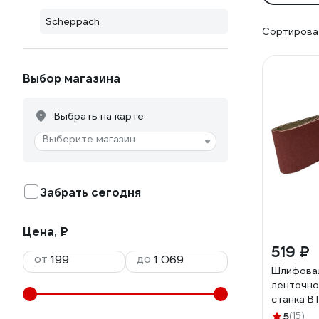
Scheppach
Сортироват
Выбор магазина
Выбрать на карте
Выберите магазин
Забрать сегодня
Цена, ₽
519 ₽
от
до
Шлифовал
ленточн
станка B
Scheppa
5
(15)