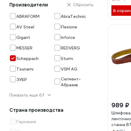
Производители
Сбросить
В корзи
ABRAFORM
AbraTechnic
AV Steel
Flexione
Gigant
Inforce
MESSER
REDVERG
Scheppach
Sturm
Tsunami
VSM AG
Сегмент-
ЗУБР
Абразив
Показать еще 67
989 ₽
Страна производства
Шлифовал
ленточн
Германия
станка B
Scheppa