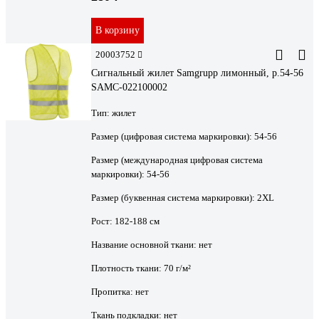
В корзину
20003752
Сигнальный жилет Samgrupp лимонный, р.54-56
SAMC-022100002
Тип:
жилет
Размер (цифровая система маркировки):
54-56
Размер (международная цифровая система
маркировки):
54-56
Размер (буквенная система маркировки):
2XL
Рост:
182-188 см
Название основной ткани:
нет
Плотность ткани:
70 г/м²
Пропитка:
нет
Ткань подкладки:
нет