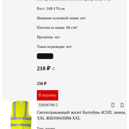
Рост:
168-176 см
Название основной ткани:
нет
Плотность ткани:
60 г/м²
Пропитка:
нет
Ткань подкладки:
нет
-16%
210 ₽
250 ₽
В корзину
32936796
Светоотражающий жилет Балтобувь 4СОП, лимон,
XXL ЖИЛ004ЛИМ-XXL
Тип:
жилет