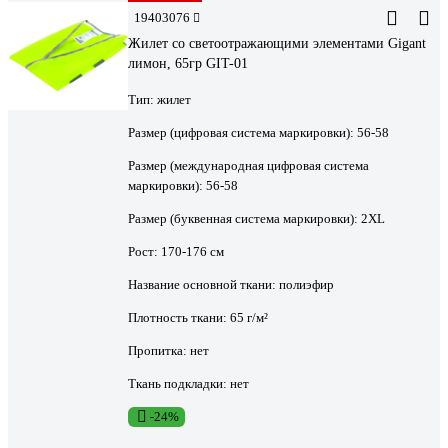
19403076
Жилет со светоотражающими элементами Gigant
лимон, 65гр GIT-01
Тип:
жилет
Размер (цифровая система маркировки):
56-58
Размер (международная цифровая система
маркировки):
56-58
Размер (буквенная система маркировки):
2XL
Рост:
170-176 см
Название основной ткани:
полиэфир
Плотность ткани:
65 г/м²
Пропитка:
нет
Ткань подкладки:
нет
-24%