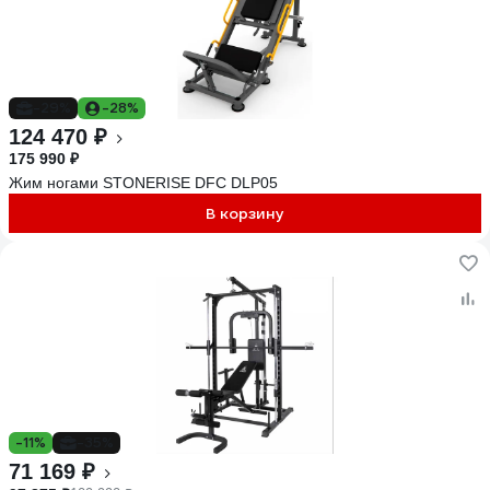
-29%
-28%
124 470 ₽
175 990 ₽
Жим ногами STONERISE DFC DLP05
В корзину
-11%
-35%
71 169 ₽