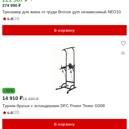
274 990 ₽
Тренажер для жима от груди Bronze gym независимый NEO10
4.8
(14)
В корзину
-10%
14 910 ₽
16 490 ₽
Турник-брусья c эспандерами DFC Power Tower G008
4.6
(20)
В корзину