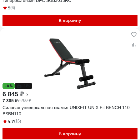
Гиперэкстензия DFC SUB3013RC
5
(6)
В корзину
-4%
-11%
6 845 ₽
7 365 ₽
7 700 ₽
Силовая универсальная скамья UNIXFIT UNIX Fit BENCH 110
BSBN110
4.7
(16)
В корзину