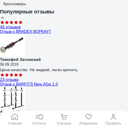
Кроссоверы
Популярные отзывы
46 отзывов
Отзыв о BRADEX ВОРКАУТ
Тимофей Затонский
06.09.2019
Цена-качество. Не жидкий, легко крепить.
23 отзыва
Отзыв о BARFITS New AGe 1.0
Андрей Ю.
Только оригинальные товары
29.09.2025
Одной заглушки не хватает. Совет покупателям всё проверять до
Главная
Каталог
Корзина
Избранное
Профиль