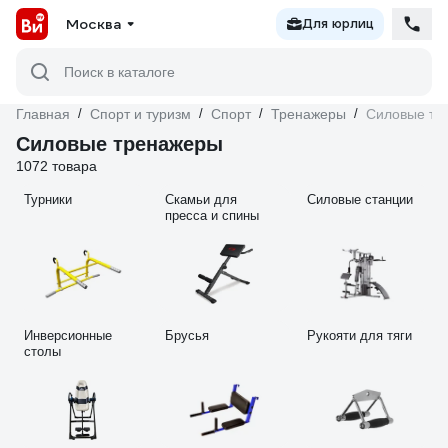
Москва
Для юрлиц
Поиск в каталоге
Главная
/
Спорт и туризм
/
Спорт
/
Тренажеры
/
Силовые тр
Силовые тренажеры
1072 товара
Турники
Скамьи для
Силовые станции
пресса и спины
Инверсионные
Брусья
Рукояти для тяги
столы