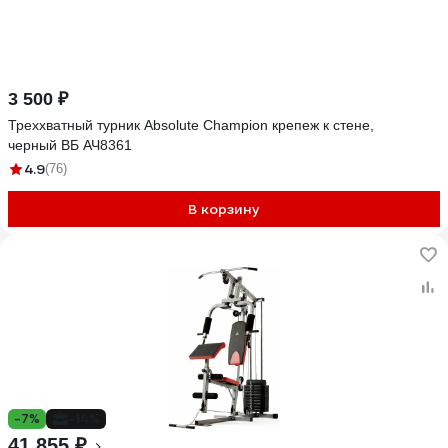
3 500 ₽
Треххватный турник Absolute Champion крепеж к стене,
черный ВБ АЧ8361
4.9
(76)
В корзину
-7%
-14%
41 855 ₽