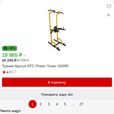
-18%
18 865 ₽
20 245 ₽
23 090 ₽
Турник-брусья DFC Power Tower G009C
4.1
(17)
В корзину
Показать еще 40
1
2
3
4
5
...
27
Часто ищут