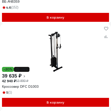
ВБ АЧ8359
4.6
(152)
В корзину
-20%
-26%
39 635 ₽
42 940 ₽
53 890 ₽
Кроссовер DFC D1003
5
(1)
В корзину