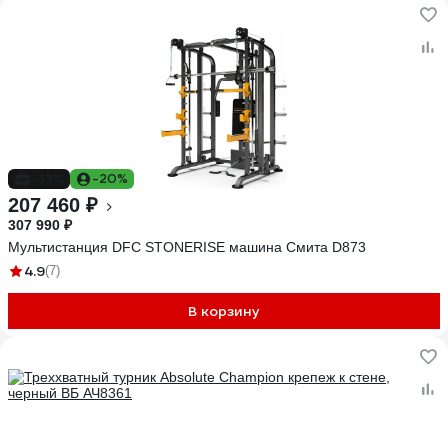
-33%
-20%
207 460 ₽
307 990 ₽
Мультистанция DFC STONERISE машина Смита D873
4.9
(7)
В корзину