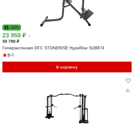
-22%
23 959 ₽
30 790 ₽
Гиперэкстензия DFC STONERISE HypeRise SUB874
5
(4)
В корзину