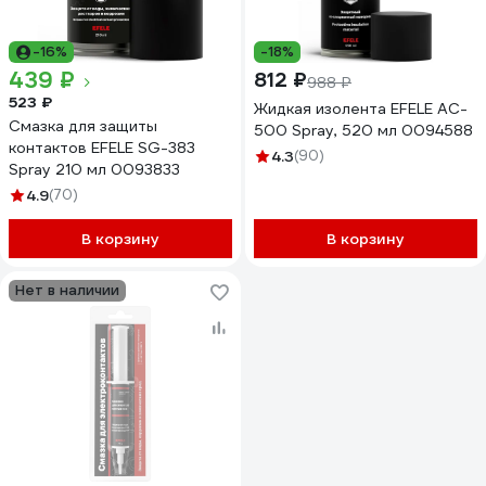
-16%
-18%
439 ₽
812 ₽
988 ₽
523 ₽
Жидкая изолента EFELE AC-
Смазка для защиты
500 Spray, 520 мл 0094588
контактов EFELE SG-383
4.3
(90)
Spray 210 мл 0093833
4.9
(70)
В корзину
В корзину
Нет в наличии