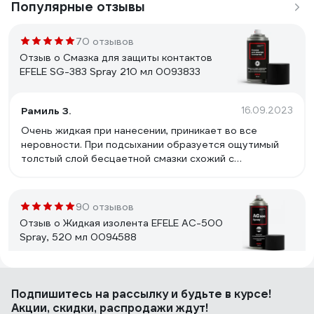
Популярные отзывы
70 отзывов
Отзыв о Смазка для защиты контактов
EFELE SG-383 Spray 210 мл 0093833
Рамиль З.
16.09.2023
Очень жидкая при нанесении, приникает во все
неровности. При подсыхании образуется ощутимый
толстый слой бесцаетной смазки схожий с
силиконовой смазкой из тюбика.
90 отзывов
Отзыв о Жидкая изолента EFELE AC-500
Spray, 520 мл 0094588
Александр.П
25.08.2021
Подпишитесь
на рассылку
и будьте в курсе!
Хорошая химостойкость в условной рабочей среде.
Акции, скидки, распродажи ждут!
Удобное нанесение материала.