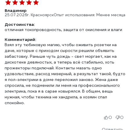
Владимир
25.07.2026
г. Красноярск
Опыт использования: Менее месяца
Достоинства:
отличная токопроводность, защита от окисления и влаги
Комментарий:
Взял эту тюбиковую магию, чтобы оживить розетки на
даче, которые с приходом сырости решили объявить
забастовку. Раньше чуть дождь - свет моргает, как на
дискотеке девяностых, а теперь всё стабильно, хоть
прожекторы подключай. Контакты мазать одно
удовольствие, расход мизерный, а результат такой, будто
я пол-электрики в доме переложил заново. Жена даже
спросила, не подменили ли меня на профессионального
электрика, пока я в сарае ковырялся. В общем, вещь
нужная, чтобы техника не хандрила, а хозяин спал
спокойно.
0
0
Ответить