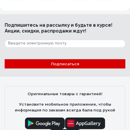
службы сверл и метчиков. Учил сына нарезать резьбу,
106 отзывов
с этой смазкой не сломали ни одного метчика.
Отзыв о геле ВМПАВТО ВЖИК 30 1011
Подпишитесь
на рассылку
и будьте в курсе!
Акции, скидки, распродажи ждут!
Дмитрий Сергеевич
27.02.2020
Неплохая смазка, небольшой тюбик помещается в
коробку со сверлами.
Подписаться
Оригинальные товары с гарантией!
Установите мобильное приложение, чтобы
информация по заказам всегда была под рукой