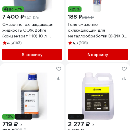
до -7%
-29%
7 400 ₽
188 ₽
264 ₽
740 ₽/л
Смазочно-охлаждающая
Гель смазочно-
жидкость СОЖ Bohre
охлаждающий для
(концентрат 1:10) 10 л.
металлообработки ВЖИК 30
КБ010187
г ВМПАВТО 1011
4.6
(143)
4.7
(106)
В корзину
В корзину
-13%
-19%
-9%
719 ₽
2 277 ₽