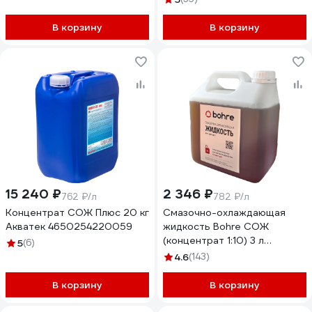
В корзину
В корзину
15 240 ₽
2 346 ₽
762 ₽/л
782 ₽/л
Концентрат СОЖ Плюс 20 кг
Смазочно-охлаждающая
Акватек 4650254220059
жидкость Bohre СОЖ
(концентрат 1:10) 3 л
5
(6)
КБ012372
4.6
(143)
В корзину
В корзину