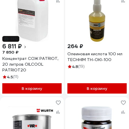
-13%
6 811 ₽
264 ₽
7 850 ₽
Олеиновая кислота 100 мл
Концентрат СОЖ PATRIOT,
TECHHIM TH-OKI-100
20 литров OILCOOL
4.8
(19)
PATRIOT20
4.5
(11)
В корзину
В корзину