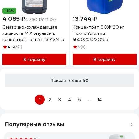
-14%
4 085 ₽
13 744 ₽
4 730 ₽
817 ₽/л
Смазочно-охлаждающая
Концентрат СОЖ 20 кг
жидкость MIX эмульсия,
ТехмолЭкстра
концентрат 5 л AT-S ASM-5
4650254220165
4.5
(30)
5
(5)
В корзину
В корзину
Показать еще 40
1
2
3
4
5
...
14
Популярные отзывы