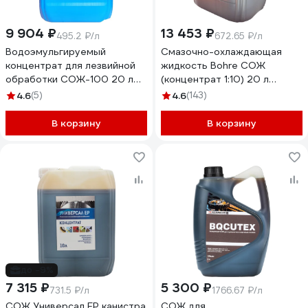
9 904 ₽
13 453 ₽
495.2 ₽/л
672.65 ₽/л
Водоэмульгируемый
Смазочно-охлаждающая
концентрат для лезвийной
жидкость Bohre СОЖ
обработки СОЖ-100 20 л
(концентрат 1:10) 20 л
ВИТТОЛ 10020
КБ012373
4.6
(5)
4.6
(143)
В корзину
В корзину
до -9%
7 315 ₽
5 300 ₽
731.5 ₽/л
1766.67 ₽/л
СОЖ Универсал ЕР канистра
СОЖ для