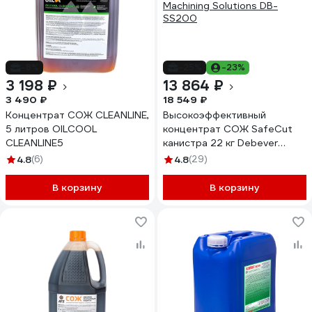
-8%
-25%
-23%
3 198 ₽
13 864 ₽
3 490 ₽
18 549 ₽
Концентрат СОЖ CLEANLINE,
Высокоэффективный
5 литров OILCOOL
концентрат СОЖ SafeCut
CLEANLINE5
канистра 22 кг Debever
Machining Solutions DB-
4.8
(6)
4.8
(29)
SS200
В корзину
В корзину