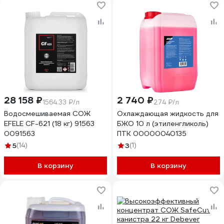
28 158 ₽
2 740 ₽
1564.33 ₽/л
274 ₽/л
Водосмешиваемая СОЖ
Охлаждающая жидкость для
EFELE CF-621 (18 кг) 91563
БЖО 10 л (этиленгликоль)
0091563
ПТК 00000040135
5
(14)
3
(1)
В корзину
В корзину