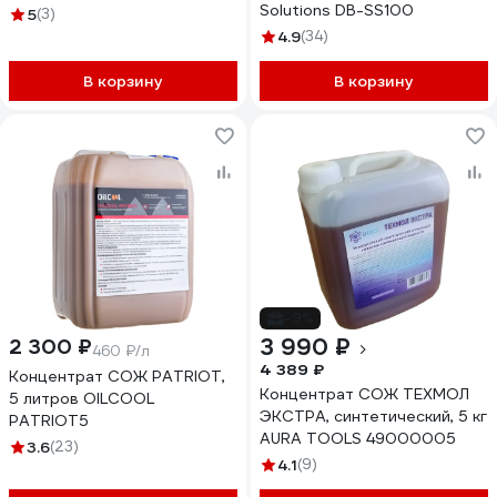
Solutions DB-SS100
5
(3)
4.9
(34)
В корзину
В корзину
-9%
3 990 ₽
2 300 ₽
460 ₽/л
4 389 ₽
Концентрат СОЖ PATRIOT,
Концентрат СОЖ ТЕХМОЛ
5 литров OILCOOL
ЭКСТРА, синтетический, 5 кг
PATRIOT5
AURA TOOLS 49000005
3.6
(23)
4.1
(9)