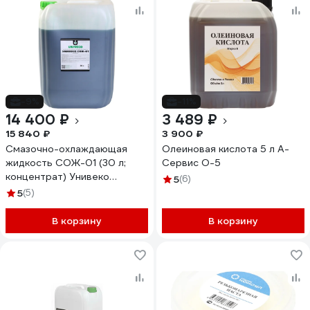
-9%
-11%
14 400 ₽
3 489 ₽
15 840 ₽
3 900 ₽
Смазочно-охлаждающая
Олеиновая кислота 5 л А-
жидкость СОЖ-01 (30 л;
Сервис О-5
концентрат) Унивеко
5
(6)
4620002840495
5
(5)
В корзину
В корзину