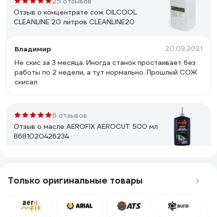
25 отзывов
Отзыв о концентрате сож OILCOOL
CLEANLINE 20 литров CLEANLINE20
Владимир
20.09.2021
Не скис за 3 месяца. Иногда станок простаивает без
работы по 2 недели, а тут нормально. Прошлый СОЖ
скисал
6 отзывов
Отзыв о масле AEROFIX AEROCUT 500 мл
8681020426234
Михаил
31.01.2023
Приобрел смазку для своей мастерской. Для
Только оригинальные товары
обработки металла. Тестировали при сверлении и в
дальнейшем нарезании резьбы. Результатом и
качеством доволен. Сопротивление намного меньше ,
что ускоряет время работы и продлевает срок