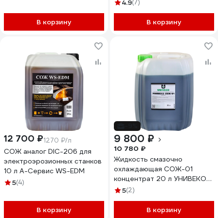
4.9
(7)
В корзину
В корзину
-9%
9 800 ₽
12 700 ₽
1270 ₽/л
10 780 ₽
СОЖ аналог DIC-206 для
Жидкость смазочно
электроэрозионных станков
охлаждающая СОЖ-01
10 л А-Сервис WS-EDM
концентрат 20 л УНИВЕКО
5
(4)
4620002840594
5
(2)
В корзину
В корзину