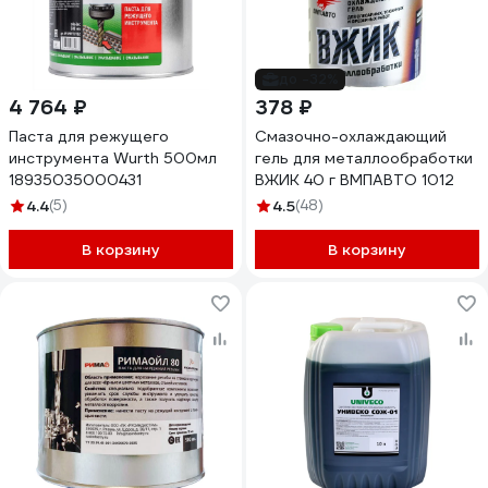
до -32%
4 764 ₽
378 ₽
Паста для режущего
Смазочно-охлаждающий
инструмента Wurth 500мл
гель для металлообработки
18935035000431
ВЖИК 40 г ВМПАВТО 1012
4.4
(5)
4.5
(48)
В корзину
В корзину