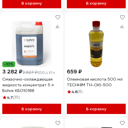
В корзину
В корзину
-10%
3 282 ₽
659 ₽
3 627 ₽
656.4 ₽/л
Смазочно-охлаждающая
Олеиновая кислота 500 мл
жидкость концентрат 5 л
TECHHIM TH-OKI-500
Bohre КБ010188
4.8
(8)
4.7
(35)
В корзину
В корзину