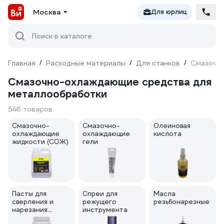
Москва
Для юрлиц
Поиск в каталоге
Главная
/
Расходные материалы
/
Для станков
/
Смазочно
Смазочно-охлаждающие средства для
металлообработки
546 товаров
Смазочно-
Смазочно-
Олеиновая
охлаждающие
охлаждающие
кислота
жидкости (СОЖ)
гели
Пасты для
Спреи для
Масла
сверления и
режущего
резьбонарезные
нарезания
инструмента
резьбы