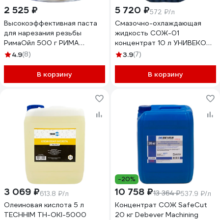
2 525 ₽
5 720 ₽
572 ₽/л
Высокоэффективная паста
Смазочно-охлаждающая
для нарезания резьбы
жидкость СОЖ-01
РимаОйл 500 г РИМА
концентрат 10 л УНИВЕКО
80.500
4620002840488
4.9
(8)
3.9
(7)
В корзину
В корзину
-20%
3 069 ₽
10 758 ₽
13 364 ₽
613.8 ₽/л
537.9 ₽/л
Олеиновая кислота 5 л
Концентрат СОЖ SafeCut
TECHHIM TH-OKI-5000
20 кг Debever Machining