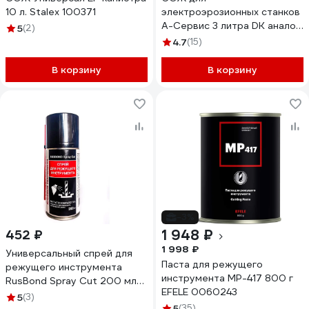
10 л. Stalex 100371
электроэрозионных станков
А-Сервис 3 литра DK аналог
5
(2)
JR3A Bqcutex
4.7
(15)
В корзину
В корзину
-3%
1 948 ₽
452 ₽
1 998 ₽
Универсальный спрей для
Паста для режущего
режущего инструмента
инструмента MP-417 800 г
RusBond Spray Cut 200 мл
EFELE 0060243
SprayCut.200
5
(3)
5
(35)