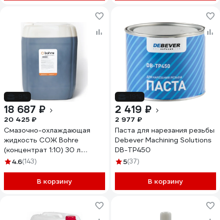
-9%
-19%
18 687 ₽
2 419 ₽
20 425 ₽
2 977 ₽
Смазочно-охлаждающая
Паста для нарезания резьбы
жидкость СОЖ Bohre
Debever Machining Solutions
(концентрат 1:10) 30 л.
DB-TP450
КБ003199
4.6
(143)
5
(37)
В корзину
В корзину