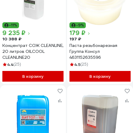
-11%
-9%
9 235 ₽
179 ₽
10 388 ₽
197 ₽
Концентрат СОЖ CLEANLINE,
Паста резьбонарезная
20 литров OILCOOL
Группа Консул
CLEANLINE20
4631152635596
4.4
(25)
4.5
(25)
В корзину
В корзину