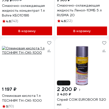
2 505 ₽
776 ₽
888 ₽
Смазочно-охлаждающая
Смазочно-охлаждающая
жидкость Ленол-10МБ 5 л
жидкость концентрат 1 л
RUSMA 20
Bohre КБ010186
4.6
(22)
4.6
(143)
В корзину
В корзину
-9%
2 200 ₽
1 197 ₽
2 420 ₽
Олеиновая кислота 1 л
Спрей СОЖ EUROBOOR 520
TECHHIM TH-OKI-1000
мл
5
(10)