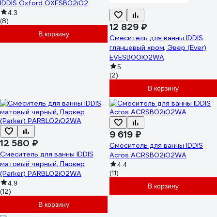
IDDIS Oxford OXFSB02i02
4.3
(8)
12 829 ₽
В корзину
Смеситель для ванны IDDIS
глянцевый хром, Эвер (Ever)
EVESB00i02WA
5
(2)
В корзину
9 619 ₽
12 580 ₽
Смеситель для ванны IDDIS
Смеситель для ванны IDDIS
Acros ACRSB02i02WA
матовый черный, Паркер
4.4
(Parker) PARBL02i02WA
(11)
4.9
В корзину
(12)
В корзину