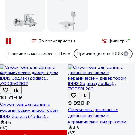
По популярности
Фильтры
Наличие в магазинах
Цена
Производители: IDDIS
10 719 ₽
9 990 ₽
Смеситель для ванны с
Смеситель для ванны с
керамическим дивертором
длинным изливом с
IDDIS Зодиак (Zodiac), ,
керамическим дивертором
ZODSB02i02
4.6
(67)
IDDIS Зодиак (Zodiac), ,
4.6
(67)
ZODSBL2i10