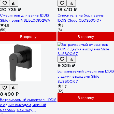
20 735 ₽
18 410 ₽
Смеситель для ванны IDDIS
Смеситель на борт ванны
Slide черный SLIBL00i02WA
IDDIS Cloud CLOSB30i07
4.8
5
(59)
(6)
В корзину
В корзину
9 325 ₽
Встраиваемый смеситель IDDIS
с двумя выходами Slide
SLISB00i67
4.7
(12)
8 490 ₽
В корзину
Встраиваемый смеситель IDDIS
с одним выходом, черный
матовый, Рэй (Ray), ,