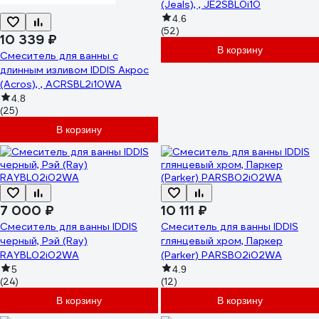
(Jeals), , JE2SBL0i10
4.6
(52)
10 339 ₽
В корзину
Смеситель для ванны с
длинным изливом IDDIS Акрос
(Acros), , ACRSBL2i10WA
4.8
(25)
В корзину
7 000 ₽
10 111 ₽
Смеситель для ванны IDDIS
Смеситель для ванны IDDIS
черный, Рэй (Ray)
глянцевый хром, Паркер
RAYBL02i02WA
(Parker) PARSB02i02WA
5
4.9
(24)
(12)
В корзину
В корзину