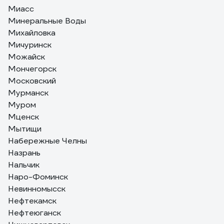
Миасс
Минеральные Воды
Михайловка
Мичуринск
Можайск
Мончегорск
Московский
Мурманск
Муром
Мценск
Мытищи
Набережные Челны
Назрань
Нальчик
Наро-Фоминск
Невинномысск
Нефтекамск
Нефтеюганск