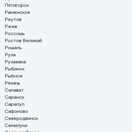
Пятигорск
Раменское
Реутов
Ржев
Россошь
Ростов Великий
Рошаль
Руза
Рузаевка
Рыбинск
Рыбное
Рязань
Салават
Саранск
Сарапул
Сафоново
Северодвинск
Семилуки