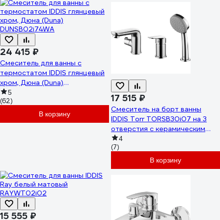
24 415 ₽
Смеситель для ванны с
термостатом IDDIS глянцевый
хром, Дюна (Duna)
DUNSB02i74WA
5
17 515 ₽
(62)
Смеситель на борт ванны
В корзину
IDDIS Torr TORSB30i07 на 3
отверстия с керамическим
дивертором
4
(7)
В корзину
15 555 ₽