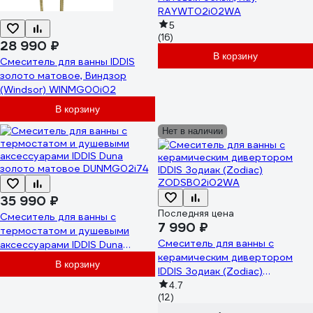
RAYWT02i02WA
5
(16)
28 990 ₽
В корзину
Смеситель для ванны IDDIS
золото матовое, Виндзор
(Windsor) WINMG00i02
В корзину
Нет в наличии
35 990 ₽
Последняя цена
Смеситель для ванны с
7 990 ₽
термостатом и душевыми
Смеситель для ванны с
аксессуарами IDDIS Duna
керамическим дивертором
золото матовое DUNMG02i74
В корзину
IDDIS Зодиак (Zodiac)
ZODSB02i02WA
4.7
(12)