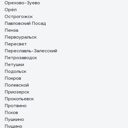
Орехово-Зуево
Орёл
Острогожск
Павловский Посад
Пенза
Первоуральск
Пересвет
Переславль-Залесский
Петрозаводск
Петушки
Подольск
Покров
Полевской
Приозерск
Прокопьевск
Протвино
Псков
Пушкино
Пущино