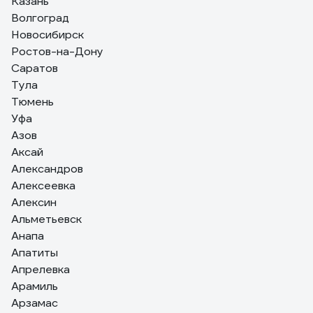
Казань
В душ покупали эту модель. Отдельную лейку не
сходит на нет.
Волгоград
планировали, поэтому одного выхода было
Новосибирск
достаточно. Регулируется точно, ход ручки плавный,
без резких шагов. Картридж внутри керамика,
Ростов-на-Дону
стандартный 35мм, как на обычных смесителях. Стоит
Саратов
недорого, модель, считаю, удачная.
Тула
Тюмень
Уфа
Азов
Аксай
Александров
Алексеевка
Алексин
Альметьевск
Анапа
Апатиты
Апрелевка
Арамиль
Арзамас