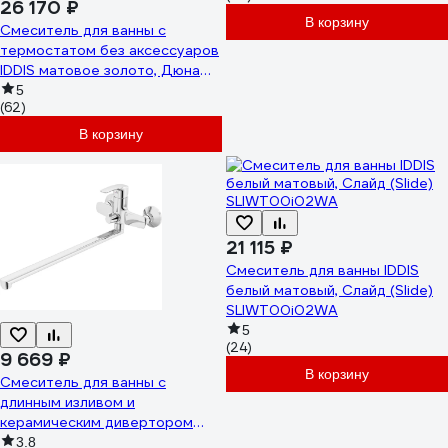
26 170 ₽
В корзину
Смеситель для ванны с
термостатом без аксессуаров
IDDIS матовое золото, Дюна
(Duna) DUNMG02i74WA
5
(62)
В корзину
21 115 ₽
Смеситель для ванны IDDIS
белый матовый, Слайд (Slide)
SLIWT00i02WA
5
(24)
9 669 ₽
В корзину
Смеситель для ванны с
длинным изливом и
керамическим дивертором
IDDIS Рэй (Ray) RAYSBL2i10WA
3.8