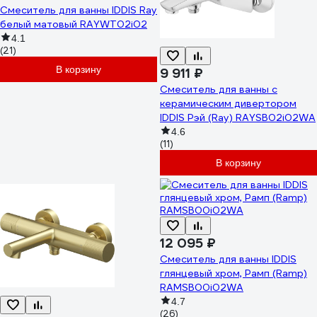
Смеситель для ванны IDDIS Ray
белый матовый RAYWT02i02
4.1
(21)
В корзину
9 911 ₽
Смеситель для ванны с
керамическим дивертором
IDDIS Рэй (Ray) RAYSB02i02WA
4.6
(11)
В корзину
12 095 ₽
Смеситель для ванны IDDIS
глянцевый хром, Рамп (Ramp)
RAMSB00i02WA
4.7
(26)