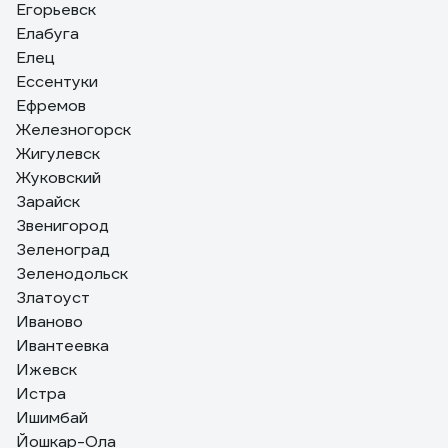
Егорьевск
Елабуга
Елец
Ессентуки
Ефремов
Железногорск
Жигулевск
Жуковский
Зарайск
Звенигород
Зеленоград
Зеленодольск
Златоуст
Иваново
Ивантеевка
Ижевск
Истра
Ишимбай
Йошкар-Ола