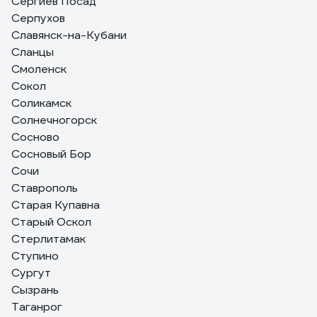
Сергиев Посад
Серпухов
Славянск-на-Кубани
Сланцы
Смоленск
Сокол
Соликамск
Солнечногорск
Сосново
Сосновый Бор
Сочи
Ставрополь
Старая Купавна
Старый Оскол
Стерлитамак
Ступино
Сургут
Сызрань
Таганрог