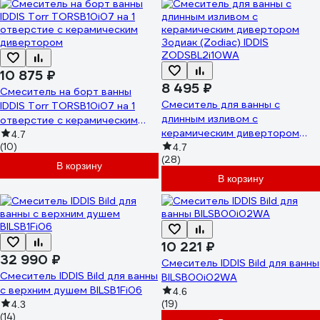
10 875 ₽
8 495 ₽
Смеситель на борт ванны
Смеситель для ванны с
IDDIS Torr TORSB10i07 на 1
длинным изливом с
отверстие с керамическим
керамическим дивертором
дивертором
4.7
(10)
Зодиак (Zodiac) IDDIS
4.7
(28)
ZODSBL2i10WA
В корзину
В корзину
10 221 ₽
32 990 ₽
Смеситель IDDIS Bild для ванны
Смеситель IDDIS Bild для ванны
BILSB00i02WA
с верхним душем BILSB1Fi06
4.6
(19)
4.3
(14)