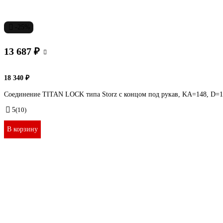
-25%
13 687 ₽
18 340 ₽
Соединение TITAN LOCK типа Storz с концом под рукав, KA=148, D
5
(10)
В корзину