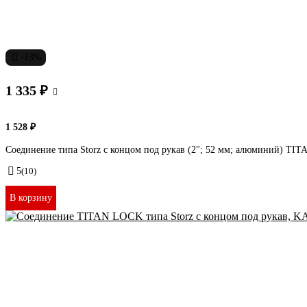
-13%
1 335 ₽
1 528 ₽
Cоединение типа Storz с концом под рукав (2"; 52 мм; алюминий) 
5
(10)
В корзину