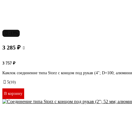
-13%
3 285 ₽
3 757 ₽
Камлок соединение типа Storz с концом под рукав (4"; D=100; алю
5
(10)
В корзину