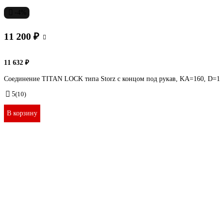
-4%
11 200 ₽
11 632 ₽
Соединение TITAN LOCK типа Storz с концом под рукав, KA=160, D
5
(10)
В корзину