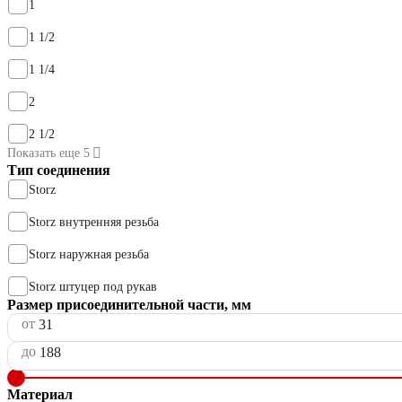
1
1 1/2
1 1/4
2
2 1/2
Показать еще 5
Тип соединения
Storz
Storz внутренняя резьба
Storz наружная резьба
Storz штуцер под рукав
Размер присоединительной части, мм
от
до
Материал