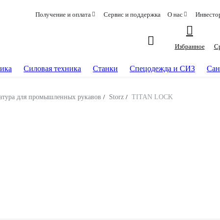
Получение и оплата
Сервис и поддержка
О нас
Инвесто
Избранное
С
ика
Силовая техника
Станки
Спецодежда и СИЗ
Сан
атура для промышленных рукавов
/
Storz
/
TITAN LOCK