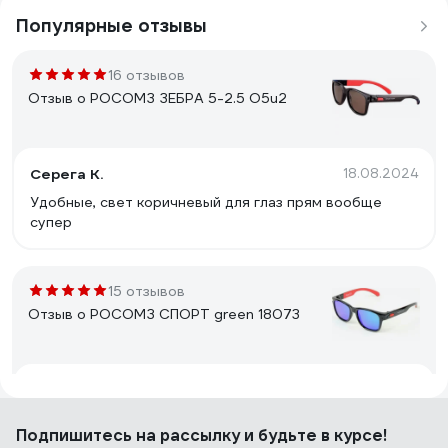
Популярные отзывы
16 отзывов
Отзыв о РОСОМЗ ЗЕБРА 5-2.5 О5u2
Серега К.
18.08.2024
Удобные, свет коричневый для глаз прям вообще
супер
15 отзывов
Отзыв о РОСОМЗ СПОРТ green 18073
Василий К.
03.11.2024
Хорошо сделаны, прекрасно сидят не сползают, не
Подпишитесь
на рассылку
и будьте в курсе!
давят, лёгкие