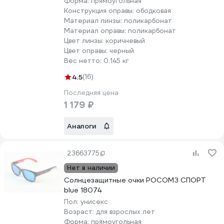
Форма:
прямоугольная
Конструкция оправы:
ободковая
Материал линзы:
поликарбонат
Материал оправы:
поликарбонат
Цвет линзы:
коричневый
Цвет оправы:
черный
Вес нетто:
0.145 кг
4.5
(16)
Последняя цена
1 179 ₽
Аналоги
23663775
Нет в наличии
Солнцезащитные очки РОСОМЗ СПОРТ
blue 18074
Пол:
унисекс
Возраст:
для взрослых лет
Форма:
прямоугольная