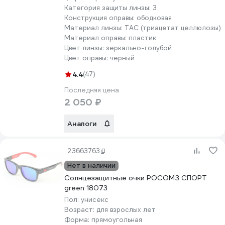
Категория защиты линзы:
3
Конструкция оправы:
ободковая
Материал линзы:
TAC (триацетат целлюлозы)
Материал оправы:
пластик
Цвет линзы:
зеркально-голубой
Цвет оправы:
черный
4.4
(47)
Последняя цена
2 050 ₽
Аналоги
23663763
Нет в наличии
Солнцезащитные очки РОСОМЗ СПОРТ
green 18073
Пол:
унисекс
Возраст:
для взрослых лет
Форма:
прямоугольная