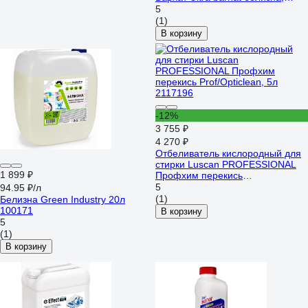
1000 мл, гель Б721/1
5
(1)
В корзину
-12%
3 755 ₽
4 270 ₽
Отбеливатель кислородный для
стирки Luscan PROFESSIONAL
1 899 ₽
Профхим перекись
Prof/Opticlean, 5л 2117196
5
94.95 ₽/л
(1)
Белизна Green Industry 20л
100171
В корзину
5
(1)
В корзину