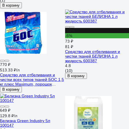
(1)
В корзину
-10%
-6%
73 ₽
81 ₽
Средство для отбеливания и
чистки тканей БЕЛИЗНА 1 л
жидкость 600387
770 ₽
4.8
513.33 ₽/л
(10)
Средство для отбеливания и
В корзину
чистки всех типов тканей БОС 1,5
кг плюс Maximum, порошок
608743
В корзину
649 ₽
129.8 ₽/л
Белизна Green Industry 5л
100147