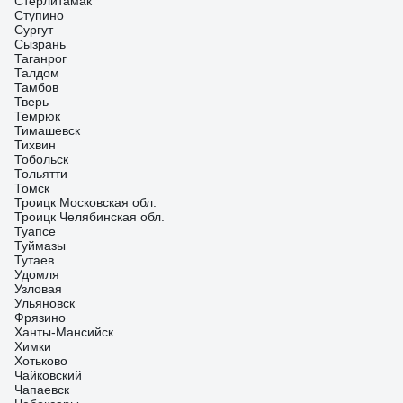
Стерлитамак
Ступино
Сургут
Сызрань
Таганрог
Талдом
Тамбов
Тверь
Темрюк
Тимашевск
Тихвин
Тобольск
Тольятти
Томск
Троицк Московская обл.
Троицк Челябинская обл.
Туапсе
Туймазы
Тутаев
Удомля
Узловая
Ульяновск
Фрязино
Ханты-Мансийск
Химки
Хотьково
Чайковский
Чапаевск