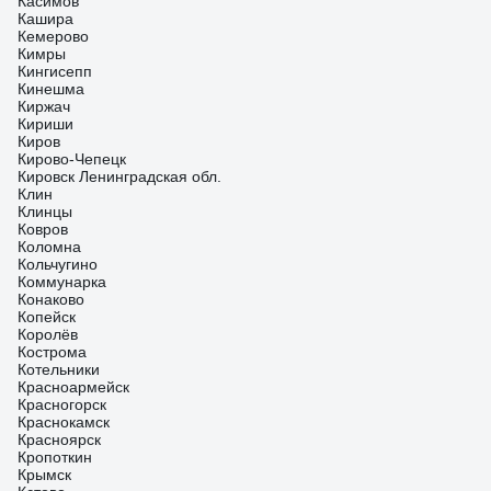
Касимов
Кашира
Кемерово
Кимры
Кингисепп
Кинешма
Киржач
Кириши
Киров
Кирово-Чепецк
Кировск Ленинградская обл.
Клин
Клинцы
Ковров
Коломна
Кольчугино
Коммунарка
Конаково
Копейск
Королёв
Кострома
Котельники
Красноармейск
Красногорск
Краснокамск
Красноярск
Кропоткин
Крымск