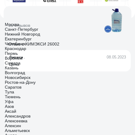
Москва
36 отзывов
Санкт-Петербург
Нижний Новгород
Екатеринбург
Челябинск
Отзыв о ХИМЭКСИ 26002
Краснодар
Пермь
Лариса .
08.05.2023
Воронеж
Самара
Цена
Казань
Волгоград
Новосибирск
Ростов-на-Дону
Саратов
Тула
Тюмень
Уфа
Азов
Аксай
Александров
Алексеевка
Алексин
Альметьевск