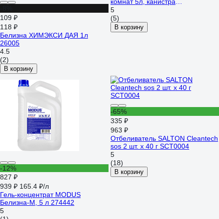
комнат 5л, канистра
-8%
4623722138606
5
109 ₽
(5)
118 ₽
В корзину
Белизна ХИМЭКСИ ДАЯ 1л
26005
4.5
(2)
В корзину
-65%
335 ₽
963 ₽
Отбеливатель SALTON Cleantech
sos 2 шт. х 40 г SCT0004
5
(18)
-12%
В корзину
827 ₽
939 ₽
165.4 ₽/л
Гель-концентрат MODUS
Белизна-М, 5 л 274442
5