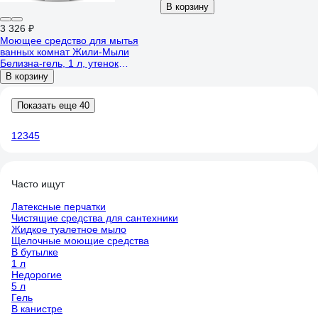
В корзину
3 326 ₽
Моющее средство для мытья
ванных комнат Жили-Мыли
Белизна-гель, 1 л, утенок
(коробка 12 шт) 4623722075000
В корзину
Показать еще 40
1
2
3
4
5
Часто ищут
Латексные перчатки
Чистящие средства для сантехники
Жидкое туалетное мыло
Щелочные моющие средства
В бутылке
1 л
Недорогие
5 л
Гель
В канистре