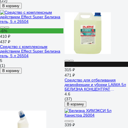
(22)
В корзину
-6%
410 ₽
437 ₽
Средство с комплексным
действием Effect Super Белизна
гель, 5 л 26504
5
-33%
(1)
315 ₽
В корзину
471 ₽
Средство для отбеливания
дезинфекции и уборки LAIMA 5л
БЕЛИЗНА КОНЦЕНТРАТ
PROFESSIONAL 606747
4.6
(37)
В корзину
339 ₽