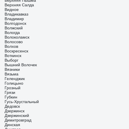
Верхняя Пышма
Верхняя Салда
Видное
Владикавказ
Владимир
Волгодонск
Волжский
Вологда
Волоколамск
Волосово
Волхов
Воскресенск
Воткинск
Выборг
Вышний Волочек
Вязники
Вязьма
Геленджик
Голицыно
Грозный
Грязи
Губкин
Гусь-Хрустальный
Дедовск
Дзержинск
Дзержинский
Димитровград
Динская