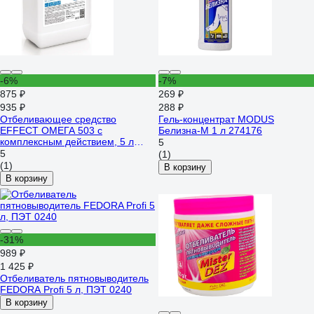
-6%
-7%
875 ₽
269 ₽
935 ₽
288 ₽
Отбеливающее средство
Гель-концентрат MODUS
EFFECT ОМЕГА 503 с
Белизна-М 1 л 274176
комплексным действием, 5 л
5
26010
5
(1)
(1)
В корзину
В корзину
-31%
989 ₽
1 425 ₽
Отбеливатель пятновыводитель
FEDORA Profi 5 л, ПЭТ 0240
В корзину