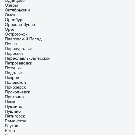
Одинцово
Озёры
Октябрьский
Омск
Оренбург
Орехово-Зуево
Орёл
Острогожск
Павловский Посад
Пенза
Первоуральск
Пересвет
Переславль-Залесский
Петрозаводск
Петушки
Подольск
Покров
Полевской
Приозерск
Прокопьевск
Протвино
Псков
Пушкино
Пущино
Пятигорск
Раменское
Реутов
Ржев