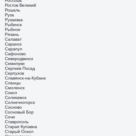
Россошь
Ростов Великий
Рошаль
Руза
Рузаевка
Рыбинск
Рыбное
Рязань
Салават
Саранск
Сарапул
Сафоново
Северодвинск
Семилуки
Сергиев Посад
Серпухов
Славянск-на-Кубани
Сланцы
Смоленск
Сокол
Соликамск
Солнечногорск
Сосново
Сосновый Бор
Сочи
Ставрополь
Старая Купавна
Старый Оскол