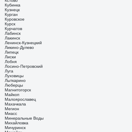
Кстово
Кубинка
Кузнецк
Курган
Куровское
Курск
Курчатов
Лабинск
Лакинск
Ленинск-Кузнецкий
Ликино-Дулево
Липецк
Лиски
Лобня
Лосино-Петровский
Луга
Луховицы
Лыткарино
Люберцы
Магнитогорск
Майкоп
Малоярославец
Махачкала
Мегион
Миасс
Минеральные Воды
Михайловка
Мичуринск