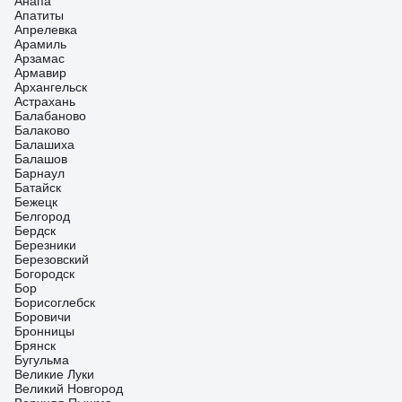
Анапа
Апатиты
Апрелевка
Арамиль
Арзамас
Армавир
Архангельск
Астрахань
Балабаново
Балаково
Балашиха
Балашов
Барнаул
Батайск
Бежецк
Белгород
Бердск
Березники
Березовский
Богородск
Бор
Борисоглебск
Боровичи
Бронницы
Брянск
Бугульма
Великие Луки
Великий Новгород