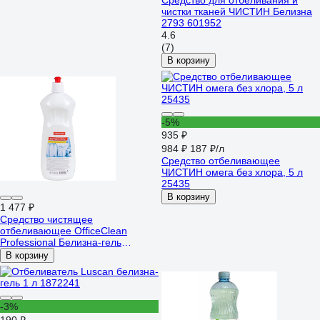
Средство для отбеливания и
чистки тканей ЧИСТИН Белизна
2793 601952
4.6
(7)
В корзину
-5%
935 ₽
984 ₽
187 ₽/л
Средство отбеливающее
ЧИСТИН омега без хлора, 5 л
25435
В корзину
1 477 ₽
Средство чистящее
отбеливающее OfficeClean
Professional Белизна-гель
246204/П
В корзину
-3%