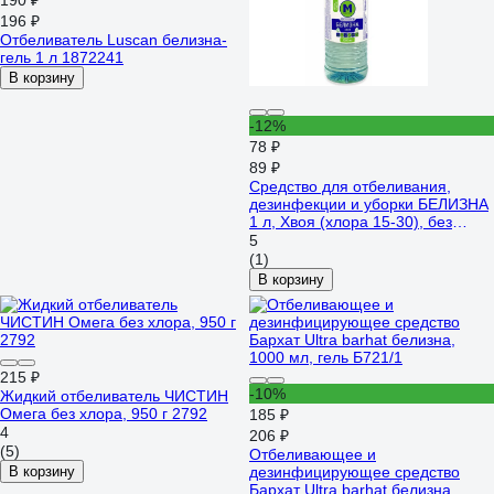
190 ₽
196 ₽
Отбеливатель Luscan белизна-
гель 1 л 1872241
В корзину
-12%
78 ₽
89 ₽
Средство для отбеливания,
дезинфекции и уборки БЕЛИЗНА
1 л, Хвоя (хлора 15-30), без
запаха хлора, жидкость 600772
5
(1)
В корзину
215 ₽
-10%
Жидкий отбеливатель ЧИСТИН
Омега без хлора, 950 г 2792
185 ₽
4
206 ₽
(5)
Отбеливающее и
В корзину
дезинфицирующее средство
Бархат Ultra barhat белизна,