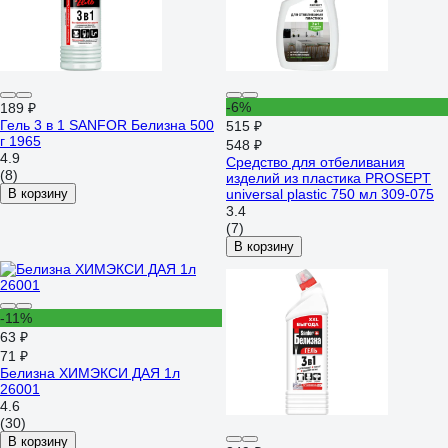
-6%
189 ₽
Гель 3 в 1 SANFOR Белизна 500
515 ₽
г 1965
548 ₽
4.9
Средство для отбеливания
(8)
изделий из пластика PROSEPT
В корзину
universal plastic 750 мл 309-075
3.4
(7)
В корзину
-11%
63 ₽
71 ₽
Белизна ХИМЭКСИ ДАЯ 1л
26001
4.6
(30)
В корзину