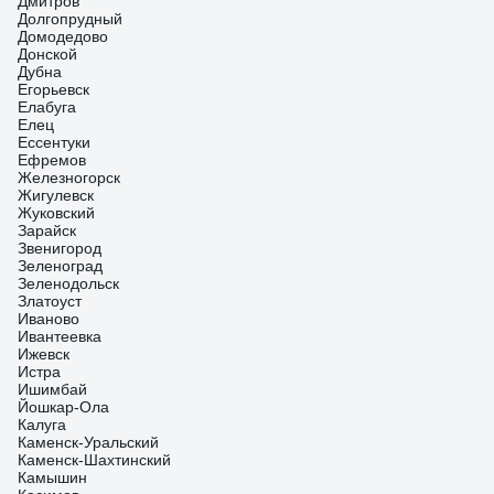
Дмитров
Долгопрудный
Домодедово
Донской
Дубна
Егорьевск
Елабуга
Елец
Ессентуки
Ефремов
Железногорск
Жигулевск
Жуковский
Зарайск
Звенигород
Зеленоград
Зеленодольск
Златоуст
Иваново
Ивантеевка
Ижевск
Истра
Ишимбай
Йошкар-Ола
Калуга
Каменск-Уральский
Каменск-Шахтинский
Камышин