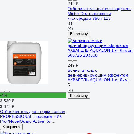
249 ₽
Отбеливатель-пятновыводитель
Mister Dez с активным
кислородом 750 г 113
3.8
(4)
В корзину
249 ₽
Белизна-гель c
дезинфицирующим эффектом
АКВАГЕЛЬ AQUALON 1 л, Лимон
605726 203308
5
(4)
-4%
В корзину
3 530 ₽
3 673 ₽
Отбеливатель для стирки Luscan
PROFESSIONAL Профхим НУК
Prof/NovelGuard Active, 5л
2117194
В корзину