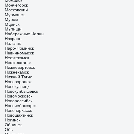
Можайск
Мончегорск
Московский
Мурманск
Муром
Мценск
Мытищи
Набережные Челны
Назрань
Нальчик
Наро-Фоминск
Невинномысск
Нефтекамск
Нефтеюганск
Нижневартовск
Нижнекамск
Нижний Тагил
Нововоронеж
Новокузнецк
Новокуйбышевск
Новомосковск
Новороссийск
Новочебоксарск
Новочеркасск
Новошахтинск
Ногинск
Обнинск
Обь