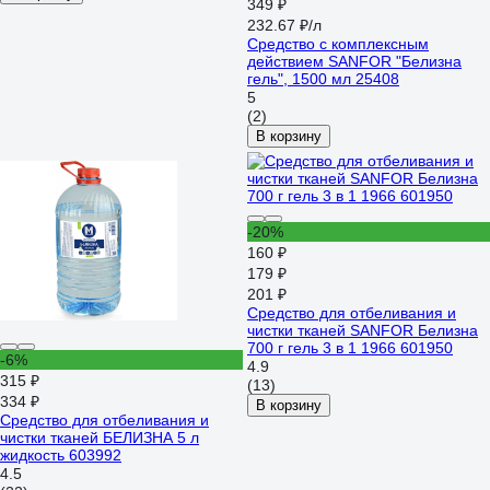
349 ₽
232.67 ₽/л
Средство с комплексным
действием SANFOR "Белизна
гель", 1500 мл 25408
5
(2)
В корзину
-20%
160 ₽
179 ₽
201 ₽
Средство для отбеливания и
чистки тканей SANFOR Белизна
700 г гель 3 в 1 1966 601950
-6%
4.9
315 ₽
(13)
334 ₽
В корзину
Средство для отбеливания и
чистки тканей БЕЛИЗНА 5 л
жидкость 603992
4.5