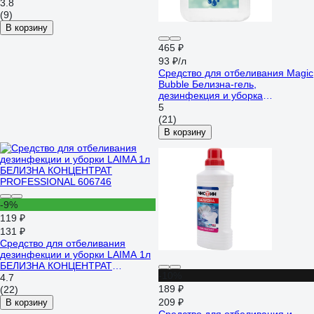
3.8
(9)
В корзину
465 ₽
93 ₽/л
Средство для отбеливания Magic
Bubble Белизна-гель,
дезинфекция и уборка
4673744888072
5
(21)
В корзину
-9%
119 ₽
131 ₽
Средство для отбеливания
дезинфекции и уборки LAIMA 1л
БЕЛИЗНА КОНЦЕНТРАТ
-10%
PROFESSIONAL 606746
4.7
189 ₽
(22)
209 ₽
В корзину