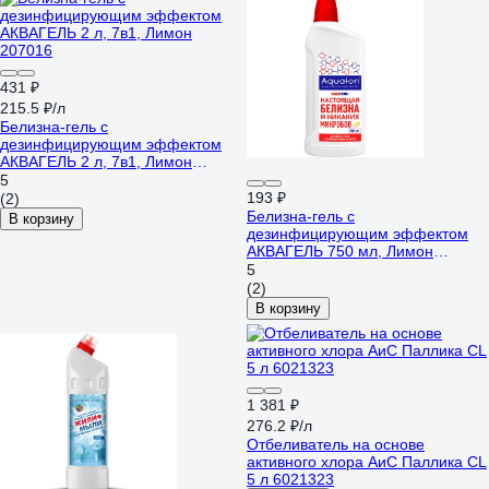
431 ₽
215.5 ₽/л
Белизна-гель с
дезинфицирующим эффектом
АКВАГЕЛЬ 2 л, 7в1, Лимон
207016
5
193 ₽
(2)
Белизна-гель c
В корзину
дезинфицирующим эффектом
АКВАГЕЛЬ 750 мл, Лимон
203322
5
(2)
В корзину
1 381 ₽
276.2 ₽/л
Отбеливатель на основе
активного хлора АиС Паллика CL
5 л 6021323