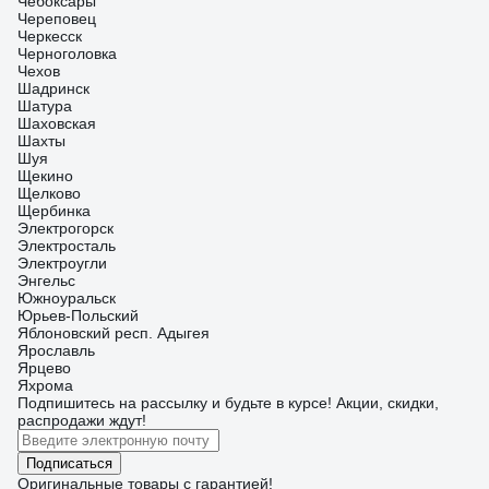
Чебоксары
Череповец
Черкесск
Черноголовка
Чехов
Шадринск
Шатура
Шаховская
Шахты
Шуя
Щекино
Щелково
Щербинка
Электрогорск
Электросталь
Электроугли
Энгельс
Южноуральск
Юрьев-Польский
Яблоновский респ. Адыгея
Ярославль
Ярцево
Яхрома
Подпишитесь
на рассылку
и будьте в курсе! Акции, скидки,
распродажи ждут!
Подписаться
Оригинальные товары с гарантией!