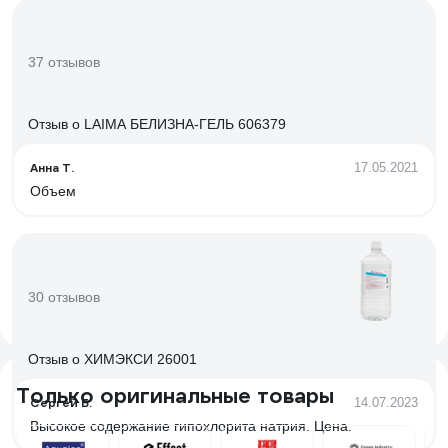
37 отзывов
Отзыв о LAIMA БЕЛИЗНА-ГЕЛЬ 606379
Анна Т.
17.05.2021
Объем
30 отзывов
Отзыв о ХИМЭКСИ 26001
Только оригинальные товары
Сергей Б.
14.07.2023
Высокое содержание гипохлорита натрия. Цена.