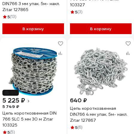
DIN766 3 мм упак. 5м- накл.
103327
Zitar 127865
5
(3)
5
(13)
В корзину
В корзину
-9%
5 225 ₽
640 ₽
5 749 ₽
Цепь короткозвенная
Цепь короткозвенная DIN
DIN766 4 мм упак. 5м- накл.
766 SLC 5 мм 30 м Zitar
Zitar 127867
103325
5
(6)
5
(5)