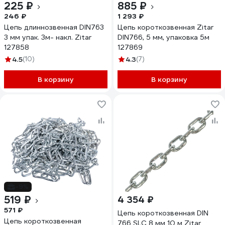
225 ₽
885 ₽
246 ₽
1 293 ₽
Цепь длиннозвенная DIN763
Цепь короткозвенная Zitar
3 мм упак. 3м- накл. Zitar
DIN766, 5 мм, упаковка 5м
127858
127869
4.5
(10)
4.3
(7)
В корзину
В корзину
-9%
519 ₽
4 354 ₽
571 ₽
Цепь короткозвенная DIN
Цепь короткозвенная
766 SLC 8 мм 10 м Zitar