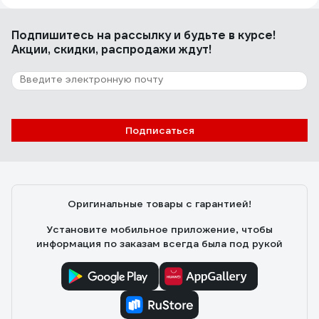
Андрей К.
29.06.2022
Подпишитесь
на рассылку
и будьте в курсе!
Сварная, блестит
Акции, скидки, распродажи ждут!
3 отзыва
Отзыв о короткозвенной цепи Zitar DIN
766 SLC 8 мм 10 м 141601
Подписаться
Артем
03.08.2026
Оцинковка плотная, без пропусков, металл прошел
качественную термообработку.
Оригинальные товары с гарантией!
Установите мобильное приложение, чтобы
информация по заказам всегда была под рукой