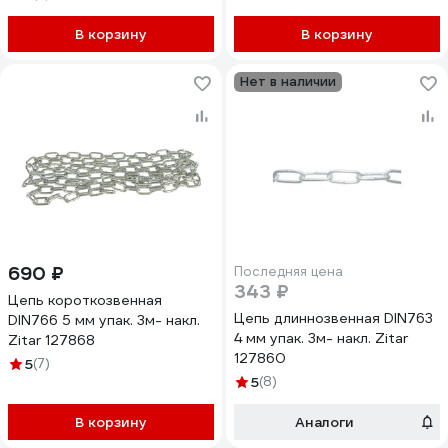
В корзину
В корзину
Нет в наличии
690 ₽
Последняя цена
343 ₽
Цепь короткозвенная
Цепь длиннозвенная DIN763
DIN766 5 мм упак. 3м- накл.
4 мм упак. 3м- накл. Zitar
Zitar 127868
127860
5
(7)
5
(8)
В корзину
Аналоги