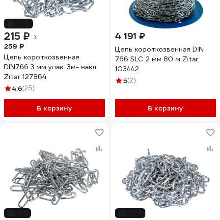
-17%
215 ₽
4 191 ₽
259 ₽
Цепь короткозвенная DIN
Цепь короткозвенная
766 SLC 2 мм 80 м Zitar
DIN766 3 мм упак. 3м- накл.
103442
Zitar 127864
5
(2)
4.6
(25)
В корзину
В корзину
-9%
-32%