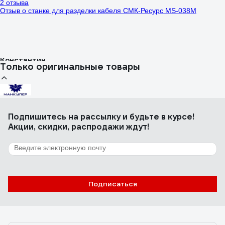
2 отзыва
Отзыв о станке для разделки кабеля СМК-Ресурс MS-038M
Константин
Только оригинальные товары
12.04.2022
Универсальная машина! Режет кабель отлично, еще и пресс есть
для мелочи. Плюс нет мороки с настройкой под разный диаметр
(ранее использовал ручной, там приходилось попотеть...)
4 отзыва
Подпишитесь
на рассылку
и будьте в курсе!
Отзыв о станке для разделки теплообменников Манкупер MRR-21
Акции, скидки, распродажи ждут!
Любава Боголепова
09.02.2026
Подписаться
Все хорошо работает