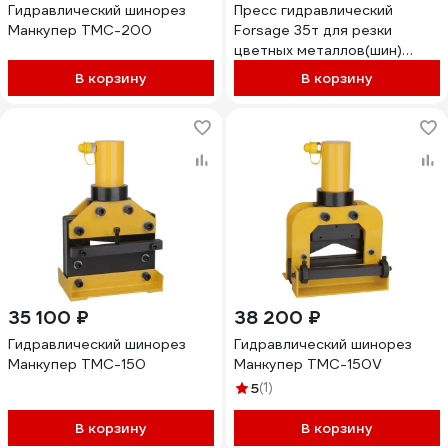
Гидравлический шинорез
Пресс гидравлический
Манкупер TMC-200
Forsage 35т для резки
цветных металлов(шин)
(ширина-200мм,
В корзину
В корзину
толщина-10мм) F-
M200Q(19491)
35 100 ₽
38 200 ₽
Гидравлический шинорез
Гидравлический шинорез
Манкупер TMC-150
Манкупер TMC-150V
5
(1)
В корзину
В корзину