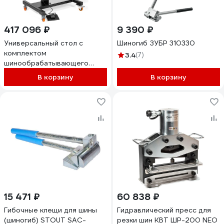
417 096 ₽
9 390 ₽
Универсальный стол с
Шиногиб ЗУБР 310330
комплектом
3.4
(7)
шинообрабатывающего
оборудования СШО-150
В корзину
В корзину
NEO КВТ 85683
15 471 ₽
60 838 ₽
Гибочные клещи для шины
Гидравлический пресс для
(шиногиб) STOUT SAC-
резки шин КВТ ШР-200 NEO