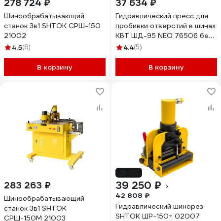
278 724 ₽
37 634 ₽
Шинообрабатывающий
Гидравлический пресс для
станок 3в1 SHTOK СРШ-150
пробивки отверстий в шинах
21002
КВТ ШД-95 NEO 76506 без
матриц
4.5
(6)
4.4
(5)
В корзину
В корзину
-8%
39 250 ₽
283 263 ₽
42 808 ₽
Шинообрабатывающий
Гидравлический шинорез
станок 3в1 SHTOK
SHTOK ШР-150+ 02007
СРШ-150M 21003