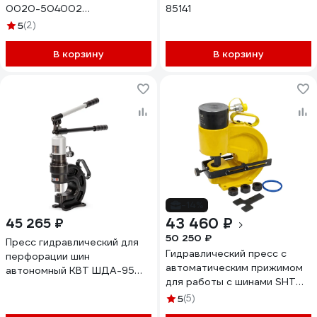
0020-504002
85141
RAN30D13UIA40S
5
(2)
В корзину
В корзину
-14%
43 460 ₽
45 265 ₽
50 250 ₽
Пресс гидравлический для
Гидравлический пресс с
перфорации шин
автоматическим прижимом
автономный КВТ ШДА-95
для работы с шинами SHTOK
серия NEO 89730
ШП-110 АП+ 02017
5
(5)