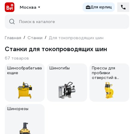
Москва
Для юрлиц
Поиск в каталоге
Главная
/
Станки
/
Для токопроводящих шин
Станки для токопроводящих шин
67 товаров
Шинообрабатыва
Шиногибы
Прессы для
ющие
пробивки
отверстий в
шинах
Шинорезы