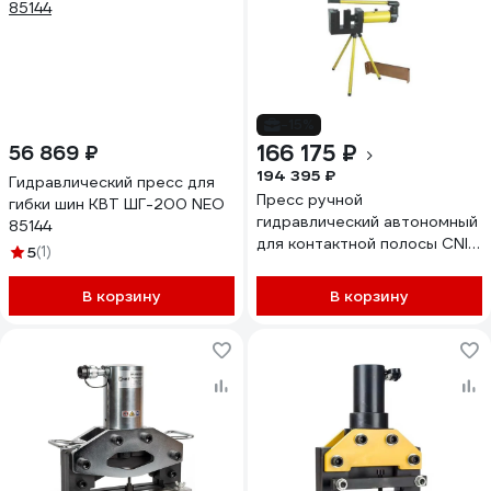
-15%
166 175 ₽
56 869 ₽
194 395 ₽
Гидравлический пресс для
Пресс ручной
гибки шин КВТ ШГ-200 NEO
гидравлический автономный
85144
для контактной полосы CNIC
5
(1)
HHM-120HS 38317
В корзину
В корзину