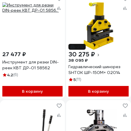
-21%
30 275 ₽
27 477 ₽
38 095 ₽
Инструмент для резки DIN-
Гидравлический шинорез
реек КВТ ДР-01 58562
SHTOK ШР-150М+ 02014
4.2
(6)
5
(11)
В корзину
В корзину