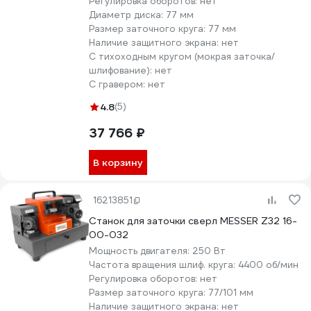
Регулировка оборотов:
нет
Диаметр диска:
77 мм
Размер заточного круга:
77 мм
Наличие защитного экрана:
нет
С тихоходным кругом (мокрая заточка/
шлифование):
нет
С гравером:
нет
4.8
(5)
37 766 ₽
В корзину
16213851
Станок для заточки сверл MESSER Z32 16-
00-032
Мощность двигателя:
250 Вт
Частота вращения шлиф. круга:
4400 об/мин
Регулировка оборотов:
нет
Размер заточного круга:
77/101 мм
Наличие защитного экрана:
нет