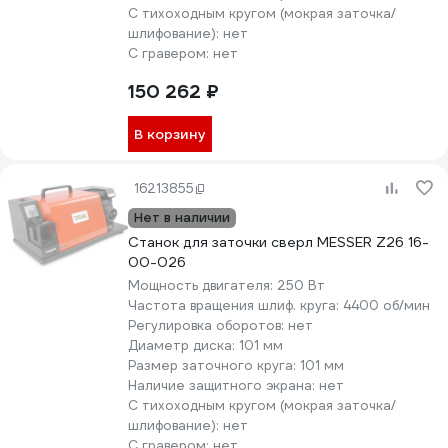
С тихоходным кругом (мокрая заточка/
шлифование):
нет
С гравером:
нет
150 262 ₽
В корзину
16213855
Нет в наличии
Станок для заточки сверл MESSER Z26 16-
00-026
Мощность двигателя:
250 Вт
Частота вращения шлиф. круга:
4400 об/мин
Регулировка оборотов:
нет
Диаметр диска:
101 мм
Размер заточного круга:
101 мм
Наличие защитного экрана:
нет
С тихоходным кругом (мокрая заточка/
шлифование):
нет
С гравером:
нет