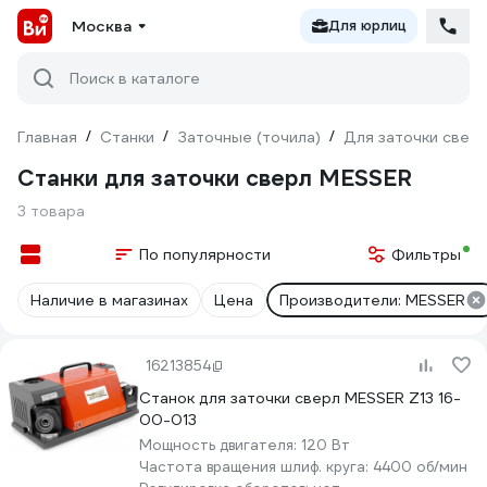
Москва
Для юрлиц
Поиск в каталоге
Главная
/
Станки
/
Заточные (точила)
/
Для заточки свер
Станки для заточки сверл MESSER
3 товара
По популярности
Фильтры
Наличие в магазинах
Цена
Производители: MESSER
16213854
Станок для заточки сверл MESSER Z13 16-
00-013
Мощность двигателя:
120 Вт
Частота вращения шлиф. круга:
4400 об/мин