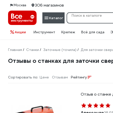
306 магазинов
Москва
Каталог
Акции
Инструмент
Крепеж
Всё для сада
Э
Главная
Станки
Заточные (точила)
Для заточки свер
/
/
/
Отзывы о станках для заточки св
Сортировать по:
Цене
Отзывам
Рейтингу
Отзыв о станке
Александр
25.0