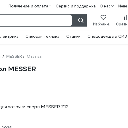
Получение и оплата
Сервис и поддержка
О нас
Инве
Избранное
лектрика
Силовая техника
Станки
Спецодежда и СИЗ
л
MESSER
Отзывы
/
/
ерл MESSER
 для заточки сверл MESSER Z13
3.2025