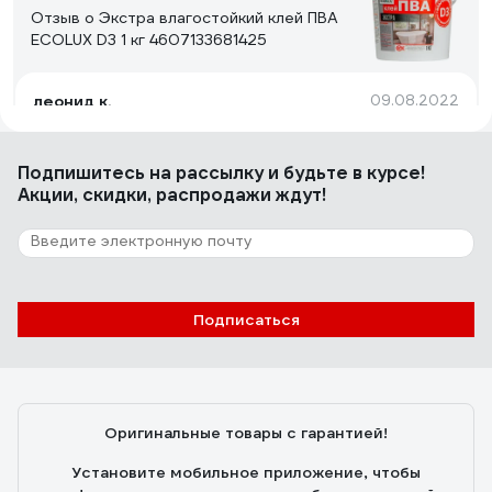
Отзыв о Экстра влагостойкий клей ПВА
ECOLUX D3 1 кг 4607133681425
леонид к.
09.08.2022
Один из самых недорогих влагостойких D3. Дешевле
не нашел. Остальные на порядок дороже
Подпишитесь
на рассылку
и будьте в курсе!
Акции, скидки, распродажи ждут!
7 отзывов
Отзыв о Клей ПВА столярный Ecolux 0,5 кг
4607133684785
Подписаться
Александр
02.05.2025
Очень дешевый и довольно крепко держит .
Оригинальные товары с гарантией!
Установите мобильное приложение, чтобы