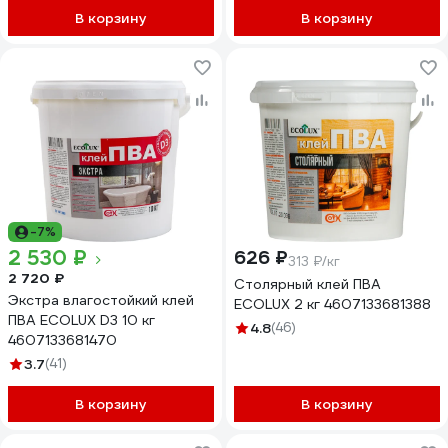
В корзину
В корзину
-7%
2 530 ₽
626 ₽
313 ₽/кг
2 720 ₽
Столярный клей ПВА
Экстра влагостойкий клей
ECOLUX 2 кг 4607133681388
ПВА ECOLUX D3 10 кг
4.8
(46)
4607133681470
3.7
(41)
В корзину
В корзину