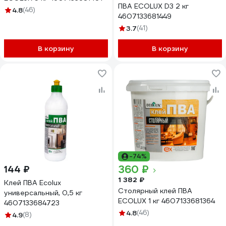
ПВА ECOLUX D3 2 кг
4.8
(46)
4607133681449
3.7
(41)
В корзину
В корзину
-74%
360 ₽
144 ₽
1 382 ₽
Клей ПВА Ecolux
Столярный клей ПВА
универсальный, 0,5 кг
ECOLUX 1 кг 4607133681364
4607133684723
4.8
(46)
4.9
(8)