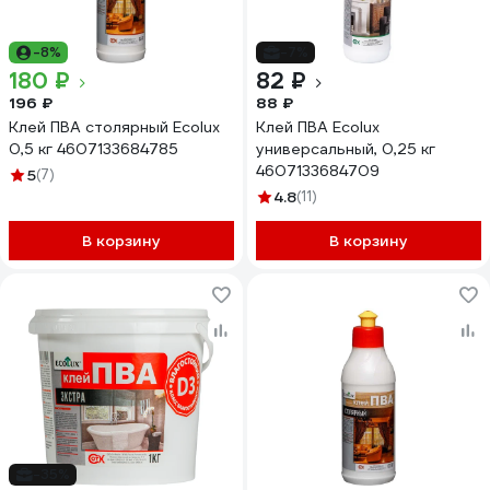
-8%
-7%
180 ₽
82 ₽
196 ₽
88 ₽
Клей ПВА столярный Ecolux
Клей ПВА Ecolux
0,5 кг 4607133684785
универсальный, 0,25 кг
4607133684709
5
(7)
4.8
(11)
В корзину
В корзину
-35%