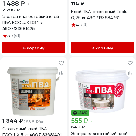
1 488 ₽
114 ₽
2 290 ₽
Клей ПВА столярный Ecolux
Экстра влагостойкий клей
0,25 кг 4607133684761
ПВА ECOLUX D3 1 кг
4.9
(9)
4607133681425
3.7
(41)
В корзину
В корзину
-14%
555 ₽
1 344 ₽
268.8 ₽/кг
648 ₽
Столярный клей ПВА
Экстра влагостойкий клей
ECOLUX 5 кг 4607133681401