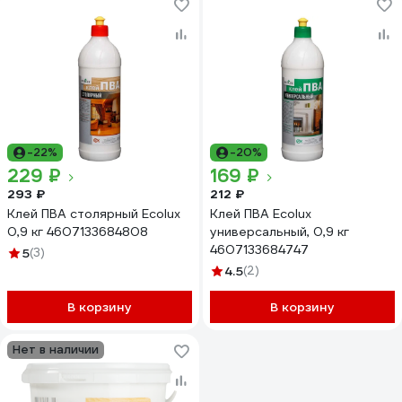
-22%
-20%
229 ₽
169 ₽
293 ₽
212 ₽
Клей ПВА столярный Ecolux
Клей ПВА Ecolux
0,9 кг 4607133684808
универсальный, 0,9 кг
4607133684747
5
(3)
4.5
(2)
В корзину
В корзину
Нет в наличии